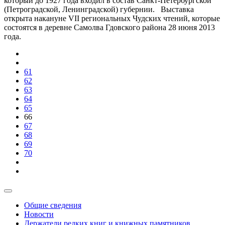
который до 1927 года входил в состав Санкт-Петербургской
(Петроградской, Ленинградской) губернии. Выставка
открыта накануне VII региональных Чудских чтений, которые
состоятся в деревне Самолва Гдовского района 28 июня 2013
года.
61
62
63
64
65
66
67
68
69
70
Общие сведения
Новости
Держатели редких книг и книжных памятников