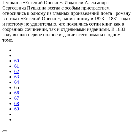
Пушкина «Евгений Онегин». Издатели Александра
Сергеевича Пушкина всегда с особым пристрастием
относились к одному из главных произведений поэта - роману
в стихах «Евгений Онегин», написанному в 1823—1831 годах
и поэтому не удивительно, что появились сотни книг, как в
собраниях сочинений, так и отдельными изданиями. В 1833
году вышло первое полное издание всего романа в одном
томе.
60
61
62
63
64
65
66
67
68
69