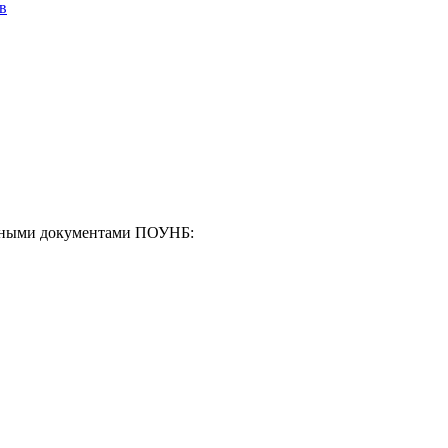
в
енными документами ПОУНБ: