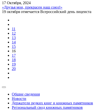
17 Октября, 2024
«Друзья мои, прекрасен наш союз!»
19 октября отмечается Всероссийский день лицеиста
11
12
13
14
15
16
17
18
19
20
Общие сведения
Новости
Держатели редких книг и книжных памятников
Региональный свод книжных памятников