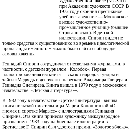
художественной школе (МСХШ)
при Академии художеств СССР. В
1972 году окончил престижное
учебное заведение — Московское
высшее художественно-
промышленное училище (бывшее
Строгановское). В детской
иллюстрации Спирин видел не
только средства к существованию: во времена идеологической
пропаганды именно там можно было найти свободу для
самовыражения.
Геннадий Спирин сотрудничал с несколькими журналами, в
частности, с детским журналом «Колобок». Первая
иллюстрированная им книга — сказки народов тундры и
тайги «Медведь и девочка» в пересказе Владимира Глоцера и
Геннадия Снегирёва. Книга вышла в 1979 году в московском
издательстве «Детская литература»».
В 1982 году в издательстве «Детская литература» вышла
книга польской писательницы Марии Конопницкой «О
гномах и сиротке Марысе» с иллюстрациями Геннадия
Спирина. Эта книга принесла художнику международное
признание: в 1983 году на Биеннале иллюстрации в
Братиславе Г. Спирин был удостоен премии «Золотое яблоко».