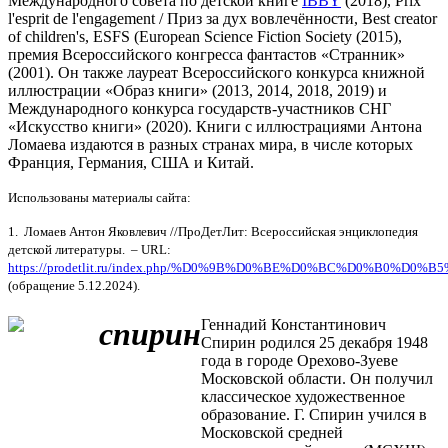
Международного совета по детской книге
IBBY
(2018), Prix
l'esprit de l'engagement / Приз за дух вовлечённости, Best creator
of children's, ESFS (European Science Fiction Society (2015),
премия Всероссийского конгресса фантастов «Странник»
(2001). Он также лауреат Всероссийского конкурса книжной
иллюстрации «Образ книги» (2013, 2014, 2018, 2019) и
Международного конкурса государств-участников СНГ
«Искусство книги» (2020). Книги с иллюстрациями Антона
Ломаева издаются в разных странах мира, в числе которых
Франция, Германия, США и Китай.
Использованы материалы сайта:
1. Ломаев Антон Яковлевич //ПроДетЛит: Всероссийская энциклопедия
детской литературы. – URL:
https://prodetlit.ru/index.php/%D0%9B%D0%BE%D0%BC%D0%
(обращение 5.12.2024).
Геннадий Константинович
Спирин родился 25 декабря 1948
года в городе Орехово-Зуеве
Московской области. Он получил
классическое художественное
образование. Г. Спирин учился в
Московской средней