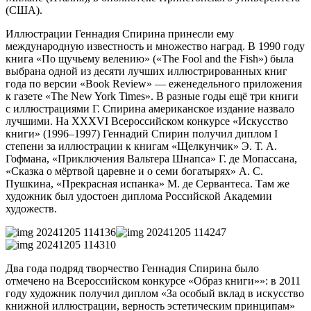
(США).
Иллюстрации Геннадия Спирина принесли ему
международную известность и множество наград. В 1990 году
книга «По щучьему велению» («The Fool and the Fish») была
выбрана одной из десяти лучших иллюстрированных книг
года по версии «Book Review» — еженедельного приложения
к газете «The New York Times». В разные годы ещё три книги
с иллюстрациями Г. Спирина американское издание назвало
лучшими. На XXXVI Всероссийском конкурсе «Искусство
книги» (1996–1997) Геннадий Спирин получил диплом I
степени за иллюстрации к книгам «Щелкунчик» Э. Т. А.
Гофмана, «Приключения Вальтера Шнапса» Г. де Мопассана,
«Сказка о мёртвой царевне и о семи богатырях» А. С.
Пушкина, «Прекрасная испанка» М. де Сервантеса. Там же
художник был удостоен диплома Российской Академии
художеств.
Два года подряд творчество Геннадия Спирина было
отмечено на Всероссийском конкурсе «Образ книги»»: в 2011
году художник получил диплом «За особый вклад в искусство
книжной иллюстрации, верность эстетическим принципам»