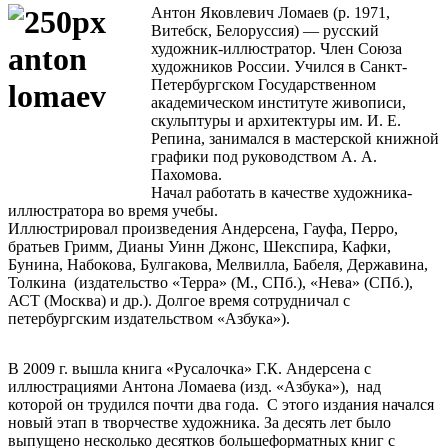
Антон Яковлевич Ломаев (р. 1971,
Витебск, Белоруссия) — русский
художник-иллюстратор. Член Союза
художников России. Учился в Санкт-
Петербургском Государственном
академическом институте живописи,
скульптуры и архитектуры им. И. Е.
Репина, занимался в мастерской книжной
графики под руководством А. А.
Пахомова.
Начал работать в качестве художника-
иллюстратора во время учебы.
Иллюстрировал произведения Андерсена, Гауфа, Перро,
братьев Гримм, Дианы Уинн Джонс, Шекспира, Кафки,
Бунина, Набокова, Булгакова, Мелвилла, Бабеля, Державина,
Толкина (издательство «Терра» (М., СПб.), «Нева» (СПб.),
АСТ (Москва) и др.). Долгое время сотрудничал с
петербургским издательством «Азбука»).
В 2009 г. вышла книга «Русалочка» Г.К. Андерсена с
иллюстрациями Антона Ломаева (изд. «Азбука»), над
которой он трудился почти два года. С этого издания начался
новый этап в творчестве художника. За десять лет было
выпущено несколько десятков большеформатных книг с