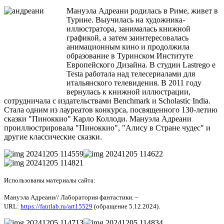
Мануэла Адреани родилась в Риме, живет в
Турине. Выучилась на художника-
иллюстратора, занималась книжной
графикой, а затем заинтересовалась
анимационным кино и продолжила
образование в Туринском Институте
Европейского Дизайна. В студии Lastrego e
Testa работала над телесериалами для
итальянского телевидения. В 2011 году
вернулась к книжной иллюстрации,
сотрудничала с издательствами Benchmark и Scholastic India.
Стала одним из лауреатов конкурса, посвященного 130-летию
сказки "Пиноккио" Карло Коллоди. Мануэла Адреани
проиллюстрировала "Пиноккио", "Алису в Стране чудес" и
другие классические сказки.
Использованы материалы сайта:
Мануэла Адреани// Лаборатория фантастики. –
URL:
https://fantlab.ru/art15529
(обращение 5.12.2024).