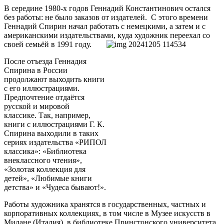
В середине 1980-х годов Геннадий Константинович остался
без работы: не было заказов от издателей. С этого времени
Геннадий Спирин начал работать с немецкими, а затем и с
американскими издательствами, куда художник переехал со
своей семьёй в 1991 году.
После отъезда Геннадия
Спирина в России
продолжают выходить книги
с его иллюстрациями.
Предпочтение отдаётся
русской и мировой
классике.
Так, например,
книги с иллюстрациями Г. К.
Спирина выходили в таких
сериях издательства «РИПОЛ
классика»: «Библиотека
внеклассного чтения»,
«Золотая коллекция для
детей», «Любимые книги
детства» и «Чудеса бывают!».
Работы художника хранятся в государственных, частных и
корпоративных коллекциях, в том числе в Музее искусств в
Милане (Италия), в библиотеке Принстонского университета