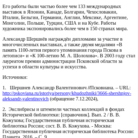
Его работы были частью более чем 133 международных
выставок в Японии, Канаде, Болгарии, Чехословакии,
Италии, Бельгии, Германии, Англии, Мексике, Аргентине,
Монголии, Польше, Турции, США и на Кубе. Работы
художника экспонировались более чем в 150 странах мира.
Александр Шершнёв награждён дипломами за участие в
многочисленных выставках, а также двумя медалями «В
память 1100-летия первого упоминания города Пскова в
летописи» и «К 100-летию М. А. Шолохова». В 2003 году стал
лауреатом премии администрации Псковской области за
успехи в области культуры и искусства.
Источники:
1. Шершнев Александр Валентинович
//
Псковиана. – URL:
http://pskoviana.ru/istoriya/persony/khudozhniki/3666-shershnjov-
aleksandr-valentinovich
(обращение 7.12.2024),
2. Экслибрисы и штемпели частных коллекций в фондах
Исторической библиотеки: [справочник]. Вып. 2 / В. В.
Кожухова; Государственная публичная историческая
библиотека России; сост. В. В. Кожухова. - Москва:
Государственная публичная историческая библиотека России:
Планета, 2016. – С. 9.