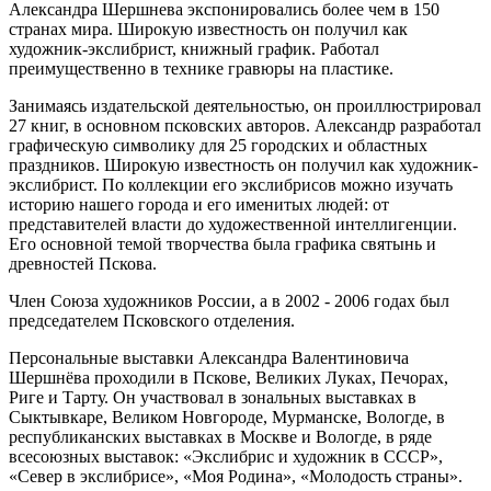
Александра Шершнева экспонировались более чем в 150
странах мира. Широкую известность он получил как
художник-экслибрист, книжный график. Работал
преимущественно в технике гравюры на пластике.
Занимаясь издательской деятельностью, он проиллюстрировал
27 книг, в основном псковских авторов. Александр разработал
графическую символику для 25 городских и областных
праздников. Широкую известность он получил как художник-
экслибрист. По коллекции его экслибрисов можно изучать
историю нашего города и его именитых людей: от
представителей власти до художественной интеллигенции.
Его основной темой творчества была графика святынь и
древностей Пскова.
Член Союза художников России, а в 2002 - 2006 годах был
председателем Псковского отделения.
Персональные выставки Александра Валентиновича
Шершнёва проходили в Пскове, Великих Луках, Печорах,
Риге и Тарту. Он участвовал в зональных выставках в
Сыктывкаре, Великом Новгороде, Мурманске, Вологде, в
республиканских выставках в Москве и Вологде, в ряде
всесоюзных выставок: «Экслибрис и художник в СССР»,
«Север в экслибрисе», «Моя Родина», «Молодость страны».