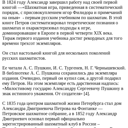
В 1824 году Александр завершил работу над своей первой
книгой —«Шахматная игра, приведенная в систематический
порядок, с присовокуплением игор Филидора и примечаний
на оныя» - первым русским учебником по шахматам. В этой
книге Петров систематизировал теоретические познания о
шахматах и охарактеризовал подходы к игре,
доминировавшие в Европе в первой четверти XIX века.
Тираж первого издания учебника достиг рекордных для того
времени трехсот экземпляров.
Он стал настольной книгой для нескольких поколений
русских шахматистов.
Ее читали А. С. Пушкин, И. С. Тургенев, Н. Г. Чернышевский.
В библиотеке А. С. Пушкина сохранились два экземпляра
издания. Очевидно, первый он купил сам, а другой подарил
ему Петров. На этом экземпляре есть дарственная надпись:
«Милостивому государю Александру Сергеевичу Пушкину в
знак истинного уважения. От создателя» [4].
С 1835 года центром шахматной жизни Петербурга стал дом
Александра Дмитриевича Петрова на Фонтанке —
Петровское шахматное собрание, а в 1852 году Александр
Дмитриевич основал первый официально
зарегистрированный шахматный клуб в России –