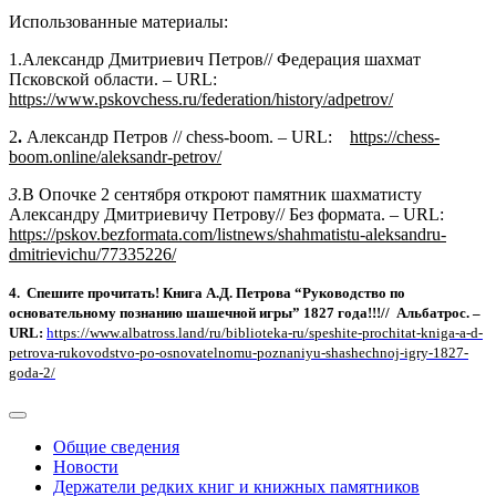
Использованные материалы:
1.Александр Дмитриевич Петров// Федерация шахмат
Псковской области. – URL:
https://www.pskovchess.ru/federation/history/adpetrov/
2
.
Александр Петров // chess-boom. – URL:
https://chess-
boom.online/aleksandr-petrov/
3.
В Опочке 2 сентября откроют памятник шахматисту
Александру Дмитриевичу Петрову// Без формата. – URL:
https://pskov.bezformata.com/listnews/shahmatistu-aleksandru-
dmitrievichu/77335226/
4.
Спешите прочитать! Книга А.Д. Петрова “Руководство по
основательному познанию шашечной игры” 1827 года!!!// Альбатрос. –
URL
:
h
ttps://www.albatross.land/ru/biblioteka-ru/speshite-prochitat-kniga-a-d-
petrova-rukovodstvo-po-osnovatelnomu-poznaniyu-shashechnoj-igry-1827-
goda-2/
Общие сведения
Новости
Держатели редких книг и книжных памятников