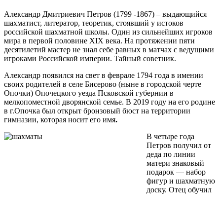
А
лександр Дмитриевич Петров (1799 -1867) – выдающийся
шахматист, литератор, теоретик, стоявший у истоков
российской шахматной школы. Один из сильнейших игроков
мира в первой половине XIX века. На протяжении пяти
десятилетий мастер не знал себе равных в матчах с ведущими
игроками Российской империи. Тайный советник.
Александр появился на свет в феврале 1794 года в имении
своих родителей в селе Бисерово (ныне в городской черте
Опочки) Опочецкого уезда Псковской губернии в
мелкопоместной дворянской семье. В 2019 году на его родине
в г.Опочка был открыт бронзовый бюст на территории
гимназии, которая носит его имя
.
В четыре года
Петров получил от
деда по линии
матери знаковый
подарок — набор
фигур и шахматную
доску. Отец обучил