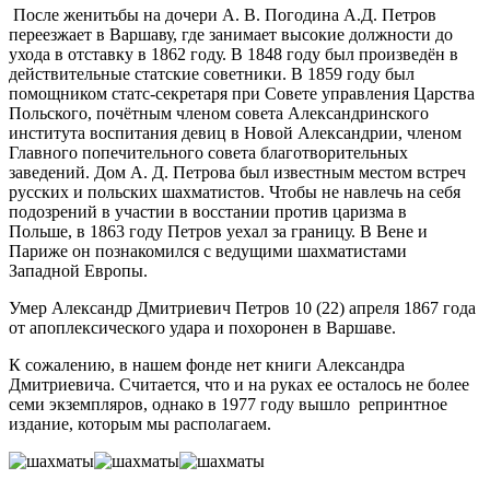
После женитьбы на дочери А. В. Погодина А.Д. Петров
переезжает в Варшаву, где занимает высокие должности до
ухода в отставку в 1862 году. В 1848 году был произведён в
действительные статские советники. В 1859 году был
помощником статс-секретаря при Совете управления Царства
Польского, почётным членом совета Александринского
института воспитания девиц в Новой Александрии,
членом
Главного попечительного совета благотворительных
заведений. Дом А. Д. Петрова был известным местом встреч
русских и польских шахматистов. Чтобы не навлечь на себя
подозрений в участии в восстании против царизма в
Польше, в 1863 году Петров уехал за границу. В Вене и
Париже он познакомился с ведущими шахматистами
Западной Европы.
Умер Александр Дмитриевич Петров 10 (22) апреля 1867 года
от апоплексического удара и похоронен в Варшаве.
К сожалению, в нашем фонде нет книги Александра
Дмитриевича. Считается, что и на руках ее осталось не более
семи экземпляров, однако в 1977 году вышло репринтное
издание, которым мы располагаем.