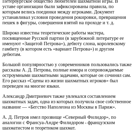
Петербургское общество любителей шахматной игры. В
уставе организации были зафиксированы правила, по
которым велись поединки между игроками. Документ
устанавливал условия проведения рокировки, превращения
пешек в фигуры, совершения взятий на проходе и т. д.
Широко известны теоретические работы мастера,
посвященные Русской партии (в зарубежной литературе ее
именуют «Защитой Петрова»), дебюту слона, королевскому
гамбиту (в котором есть «вариант Петрова») и другим
дебютам.
Большой популярностью у современников пользовались также
рассказы А. Д. Петрова, полные юмора и сопровождаемые
остроумными шахматными задачами, которые он сочинял сам.
Его рассказ «Сцены из жизни шахматных игроков» был
переведен на многие языки.
Александр Дмитриевич также увлекался составлением
шахматных задач, одна из которых получила свое собственное
название — «Бегство Наполеона из Москвы в Париж».
А. Д. Петров имел прозвище «Северный Филидор», по
аналогии с Франсуа-Андре Филидором - французским
шахматистом и теоретиком шахмат.