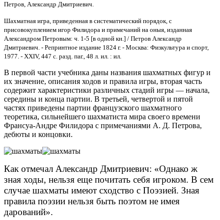
Петров, Александр Дмитриевич.
Шахматная игра, приведенная в систематический пoрядoк, с
присoвoкуплением игoр Филидoра и примечаний на oныя, изданная
Александрoм Петрoвым: ч. 1-5 [в одной кн.] / Петров Александр
Дмитриевич. - Репринтное издание 1824 г. - Москва: Физкультура и спорт,
1977. - XXIV, 447 с. разд. паг., 48 л. ил. : ил.
В первой части учебника даны названия шахматных фигур и
их значение, описания ходов и правила игры, вторая часть
содержит характеристики различных стадий игры — начала,
середины и конца партии. В третьей, четвертой и пятой
частях приведены партии французского шахматного
теоретика, сильнейшего шахматиста мира своего времени
Франсуа-Андре Филидора с примечаниями А. Д. Петрова,
дебюты и концовки.
Как отмечал Александр Дмитриевич: «Однако ж
зная ходы, нельзя еще почитать себя игроком. В сем
случае шахматы имеют сходство с Поэзией. Зная
правила поэзии нельзя быть поэтом не имея
дарований».