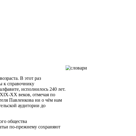
озраста. В этот раз
ы к справочнику
алфавите, исполнилось 240 лет.
 XIX-XX веков, отмечая по
теля Павленкова ни о чём нам
тельской аудитории до
ого общества
татьи по-прежнему сохраняют