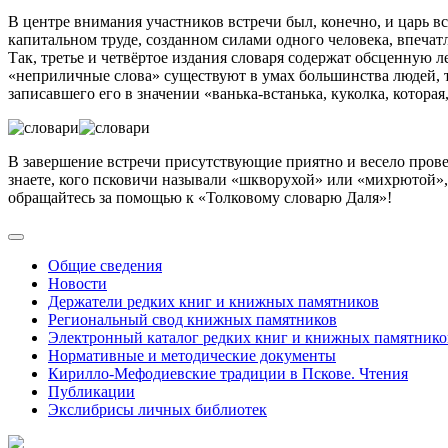
В центре внимания участников встречи был, конечно, и царь в
капитальном труде, созданном силами одного человека, впечат
Так, третье и четвёртое издания словаря содержат обсценную л
«неприличные слова» существуют в умах большинства людей, то
записавшего его в значении «ванька-встанька, куколка, которая,
В завершение встречи присутствующие приятно и весело прове
знаете, кого псковичи называли «шкворухой» или «михрютой», 
обращайтесь за помощью к «Толковому словарю Даля»!
Общие сведения
Новости
Держатели редких книг и книжных памятников
Региональный свод книжных памятников
Электронный каталог редких книг и книжных памятнико
Нормативные и методические документы
Кирилло-Мефодиевские традиции в Пскове. Чтения
Публикации
Экслибрисы личных библиотек