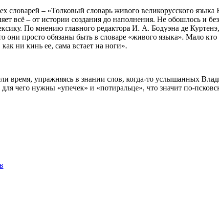
сех словарей – «Толковый словарь живого великорусского языка
ляет всё – от истории создания до наполнения. Не обошлось и б
ексику. По мнению главного редактора И. А. Бодуэна де Куртенэ
 они просто обязаны быть в словаре «живого языка». Мало кто з
 как ни кинь ее, сама встает на ноги».
ли время, упражняясь в знании слов, когда-то услышанных Вла
для чего нужны «упечек» и «потиральце», что значит по-псковск
в