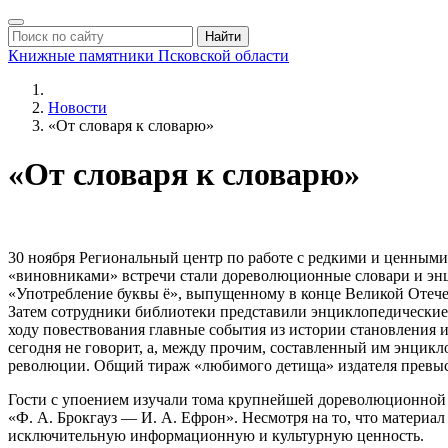
Найти
Книжные памятники
Псковской области
Новости
«От словаря к словарю»
«От словаря к словарю»
30 ноября Региональный центр по работе с редкими и ценными 
«виновниками» встречи стали дореволюционные словари и эн
«Употребление буквы ё», выпущенному в конце Великой Отечест
Затем сотрудники библиотеки представили энциклопедические 
ходу повествования главные события из истории становления и
сегодня не говорит, а, между прочим, составленный им энцик
революции. Общий тираж «любимого детища» издателя превыси
Гости с упоением изучали тома крупнейшей дореволюционной 
«Ф. А. Брокгауз — И. А. Ефрон». Несмотря на то, что материа
исключительную информационную и культурную ценность.