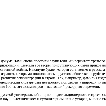
документами снова посетили слушатели Университета третьего в
циклопедии. Сначала все взоры присутствующих были прикован
венной войны. Накануне букве, которая есть только в русском 
издания, которыми пользовались в русском обществе на рубеже
 развития лексикографии в стране. Так, например, фамилия изда
лопедический словарь был невероятно популярен у широкой чита
л 100 тысяч экземпляров – настоящий рекорд того времени.
русской универсальной энциклопедии акционерного издательск
л в научно-техническом и гуманитарном плане устарел, многие с