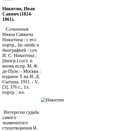
Никитин, Иван
Саввич (1824-
1861).
Сочинения
Ивана Саввича
Никитина : с его
портр., fac-simile и
биографией / соч.
И. С. Никитина ;
[биогр.] сост. и
вновь испр. М. Ф.
де-Пуле. - Москва :
издание Т-ва И. Д.
Сытина, 1911. - V,
[3], 376 с., 1л.
портр. : ил.
Интересна судьба
самого
знаменитого
стихотворения И.