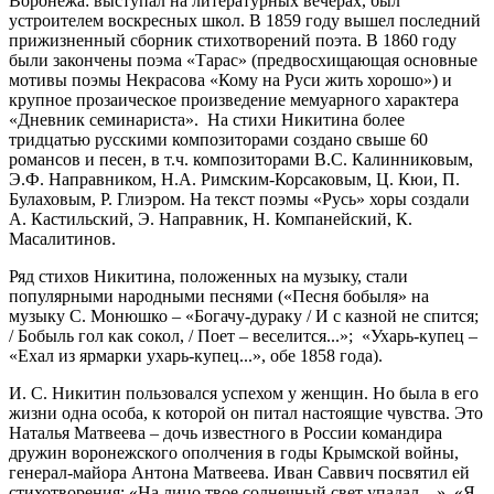
Воронежа: выступал на литературных вечерах, был
устроителем воскресных школ. В 1859 году вышел последний
прижизненный сборник стихотворений поэта. В 1860 году
были закончены поэма «Тарас» (предвосхищающая основные
мотивы поэмы Некрасова «Кому на Руси жить хорошо») и
крупное прозаическое произведение мемуарного характера
«Дневник семинариста». На стихи Никитина более
тридцатью русскими композиторами создано свыше 60
романсов и песен, в т.ч. композиторами В.С. Калинниковым,
Э.Ф. Направником, Н.А. Римским-Корсаковым, Ц. Кюи, П.
Булаховым, Р. Глиэром. На текст поэмы «Русь» хоры создали
А. Кастильский, Э. Направник, Н. Компанейский, К.
Масалитинов.
Ряд стихов Никитина, положенных на музыку, стали
популярными народными песнями («Песня бобыля» на
музыку С. Монюшко – «Богачу-дураку / И с казной не спится;
/ Бобыль гол как сокол, / Поет – веселится...»; «Ухарь-купец –
«Ехал из ярмарки ухарь-купец...», обе 1858 года).
И. С. Никитин пользовался успехом у женщин. Но была в его
жизни одна особа, к которой он питал настоящие чувства. Это
Наталья Матвеева – дочь известного в России командира
дружин воронежского ополчения в годы Крымской войны,
генерал-майора Антона Матвеева. Иван Саввич посвятил ей
стихотворения: «На лицо твое солнечный свет упадал…», «Я