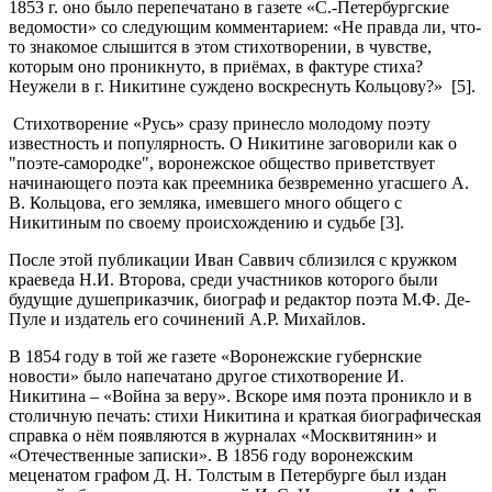
1853 г. оно было перепечатано в газете «С.-Петербургские
ведомости» со следующим комментарием: «Не правда ли, что-
то знакомое слышится в этом стихотворении, в чувстве,
которым оно проникнуто, в приёмах, в фактуре стиха?
Неужели в г. Никитине суждено воскреснуть Кольцову?» [5].
Стихотворение «Русь» сразу принесло молодому поэту
известность и популярность. О Никитине заговорили как о
"поэте-самородке", воронежское общество приветствует
начинающего поэта как преемника безвременно угасшего А.
В. Кольцова, его земляка, имевшего много общего с
Никитиным по своему происхождению и судьбе [3].
После этой публикации Иван Саввич сблизился с кружком
краеведа Н.И. Второва, среди участников которого были
будущие душеприказчик, биограф и редактор поэта М.Ф. Де-
Пуле и издатель его сочинений А.Р. Михайлов.
В 1854 году в той же газете «Воронежские губернские
новости» было напечатано другое стихотворение И.
Никитина – «Война за веру». Вскоре имя поэта проникло и в
столичную печать: стихи Никитина и краткая биографическая
справка о нём появляются в журналах «Москвитянин» и
«Отечественные записки». В 1856 году воронежским
меценатом графом Д. Н. Толстым в Петербурге был издан