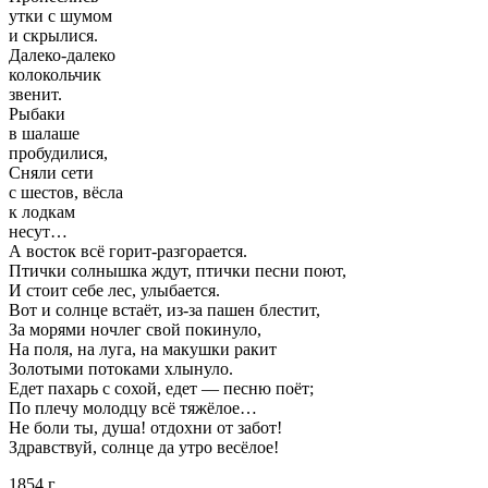
утки с шумом
и скрылися.
Далеко-далеко
колокольчик
звенит.
Рыбаки
в шалаше
пробудилися,
Сняли сети
с шестов, вёсла
к лодкам
несут…
А восток всё горит-разгорается.
Птички солнышка ждут, птички песни поют,
И стоит себе лес, улыбается.
Вот и солнце встаёт, из-за пашен блестит,
За морями ночлег свой покинуло,
На поля, на луга, на макушки ракит
Золотыми потоками хлынуло.
Едет пахарь с сохой, едет — песню поёт;
По плечу молодцу всё тяжёлое…
Не боли ты, душа! отдохни от забот!
Здравствуй, солнце да утро весёлое!
1854 г.