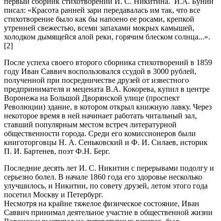
первый сборник стихотворений И. С. Никитина. И.А. Бунин
писал: «Красота ранней зари передавалась им так, что все
стихотворение было как бы напоено ее росами, крепкой
утренней свежестью, всеми запахами мокрых камышей,
холодком дымящейся алой реки, горячим блеском солнца...».
[2]
После успеха своего второго сборника стихотворений в 1859
году Иван Саввич воспользовался ссудой в 3000 рублей,
полученной при посредничестве друзей от известного
предпринимателя и мецената В.А. Кокорева, купил в центре
Воронежа на Большой Дворянской улице (проспект
Революции) здание, в котором открыл книжную лавку. Через
некоторое время в ней начинает работать читальный зал,
ставший популярным местом встреч литературной
общественности города. Среди его комиссионеров были
книготорговцы Н. А. Сеньковский и Ф. И. Силаев, историк
П. И. Бартенев, поэт Ф.Н. Берг.
Последние десять лет И. С. Никитин с перерывами подолгу и
серьезно болел. В начале 1860 года его здоровье несколько
улучшилось, и Никитин, по совету друзей, летом этого года
посетил Москву и Петербург.
Несмотря на крайне тяжелое физическое состояние, Иван
Саввич принимал деятельное участие в общественной жизни