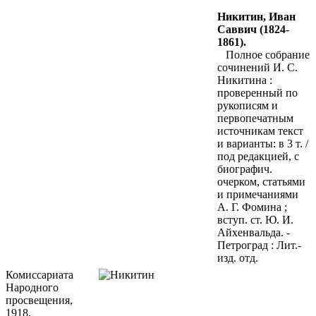
Никитин, Иван
Саввич (1824-
1861).
Полное собрание
сочинений И. С.
Никитина :
проверенный по
рукописям и
первопечатным
источникам текст
и
варианты: в 3 т. /
под редакцией, с
биографич.
очерком, статьями
и примечаниями
А. Г. Фомина ;
вступ. ст. Ю. И.
Айхенвальда. -
Петроград : Лит.-
изд. отд.
Комиссариата
Народного
просвещения,
1918.