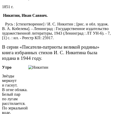
1851 г.
Никитин, Иван Саввич.
Русь : [стихотворение] / И. С. Никитин ; [рис. и обл. худож.
В. А. Кобелева]. - Ленинград : Государственное издательство
художественной литературы, 1943 (Ленинград : ЛТ УН-6). - 7,
[1] с. : ил. - Реестр КП: 25917.
В серии «Писатели-патриоты великой родины»
книга избранных стихов И. С. Никитина была
издана в 1944 году.
Утро
Звёзды
меркнут
и гаснут.
В огне облака.
Белый пар
по лугам
расстилается.
По зеркальной
воде,