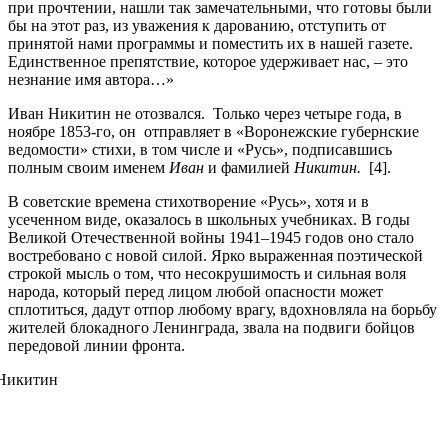
при прочтении, нашли так замечательными, что готовы были
бы на этот раз, из уважения к дарованию, отступить от
принятой нами программы и поместить их в нашей газете.
Единственное препятствие, которое удерживает нас, – это
незнание имя автора…»
Иван Никитин не отозвался. Только через четыре года, в
ноябре 1853-го, он отправляет в «Воронежские губернские
ведомости» стихи, в том числе и «Русь», подписавшись
полным своим именем
Иван
и фамилией
Никитин.
[4].
В советские времена стихотворение «Русь», хотя и в
усеченном виде, оказалось в школьных учебниках. В годы
Великой Отечественной войны 1941–1945 годов оно стало
востребовано с новой силой. Ярко выраженная поэтической
строкой мысль о том, что несокрушимость и сильная воля
народа, который перед лицом любой опасности может
сплотиться, дадут отпор любому врагу, вдохновляла на борьбу
жителей блокадного Ленинграда, звала на подвиги бойцов
передовой линии фронта.