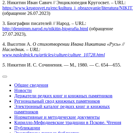
2. Никитин Иван Савич // Энциклопедия Кругосвет. – URL:
https://www.krugosvet.ru/enc/kultura_i_obrazovanie/literatura/
(обращение 26.07.2023)
3. Биографии писателей // Народ. – URL:
http://dennimm.narod.ru/nikitin-biografia.html
(обращение
27.07.2023),
4. Высотин А.
О стихотворении Ивана Никитина «Русь» //
Наследник. –
URL
:
www.naslednick.ru/articles/culture/culture_10728.html
5.
Никитин И. С. Сочинения. — М., 1980. — С. 654—655.
Общие сведения
Новости
Держатели редких книг и книжных памятников
Региональный свод книжных памятников
Электронный каталог редких книг и книжных
памятников
Нормативные и методические документы
Кирилло-Мефодиевские традиции в Пскове. Чтения
Публикации