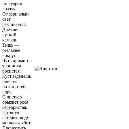
по кудрям
лозняка
От зари алый
свет
разливается.
Дремлет
чуткий
камыш.
Тишь —
безлюдье
вокруг.
Чуть приметна
тропинка
росистая.
Куст заденешь
плечом —
на лицо тебе
вдруг
С листьев
брызнет роса
серебристая.
Потянул
ветерок, воду
морщит-рябит.
Пронеслись