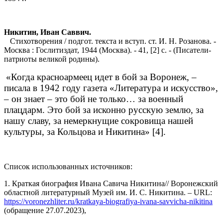
Никитин, Иван Саввич.
Стихотворения / подгот. текста и вступ. ст. И. Н. Розанова. -
Москва : Гослитиздат, 1944 (Москва). - 41, [2] с. - (Писатели-
патриоты великой родины).
«Когда красноармеец идет в бой за Воронеж, –
писала в 1942 году газета «Литература и искусство»,
– он знает – это бой не только… за военный
плацдарм. Это бой за исконно русскую землю, за
нашу славу, за немеркнущие сокровища нашей
культуры, за Кольцова и Никитина» [4].
Список использованных источников:
1. Краткая биография Ивана Савича Никитина// Воронежский
областной литературный Музей им. И. С. Никитина. – URL:
https://voronezhliter.ru/kratkaya-biografiya-ivana-savvicha-nikitina
(обращение 27.07.2023),