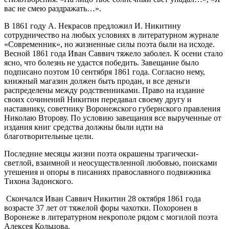
вас не смею раздражать…».
В 1861 году А. Некрасов предложил И. Никитину
сотрудничество на любых условиях в литературном журнале
«Современник», но жизненные силы поэта были на исходе.
Весной 1861 года Иван Саввич тяжело заболел. К осени стало
ясно, что болезнь не удастся победить. Завещание было
подписано поэтом 10 сентября 1861 года. Согласно нему,
книжный магазин должен быть продан, и все деньги
распределены между родственниками. Право на издание
своих сочинений Никитин передавал своему другу и
наставнику, советнику Воронежского губернского правления
Николаю Второву. По условию завещания все вырученные от
издания книг средства должны были идти на
благотворительные цели.
Последние месяцы жизни поэта окрашены трагически-
светлой, взаимной и неосуществленной любовью, поисками
утешения и опоры в писаниях православного подвижника
Тихона Задонского.
Скончался Иван Саввич Никитин 28 октября 1861 года
возрасте 37 лет от тяжелой форы чахотки. Похоронен в
Воронеже в литературном некрополе рядом с могилой поэта
Алексея Кольцова.