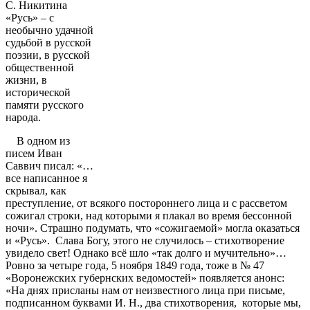
С. Никитина
«Русь» – с
необычно удачной
судьбой в русской
поэзии, в русской
общественной
жизни, в
исторической
памяти русского
народа.
В одном из
писем Иван
Саввич писал: «…
все написанное я
скрывал, как
преступление, от всякого постороннего лица и с рассветом
сожигал строки, над которыми я плакал во время бессонной
ночи». Страшно подумать, что «сожигаемой» могла оказаться
и «Русь». Слава Богу, этого не случилось – стихотворение
увидело свет! Однако всё шло «так долго и мучительно»…
Ровно за четыре года, 5 ноября 1849 года, тоже в № 47
«Воронежских губернских ведомостей» появляется анонс:
«На днях присланы нам от неизвестного лица при письме,
подписанном буквами И. Н., два стихотворения, которые мы,