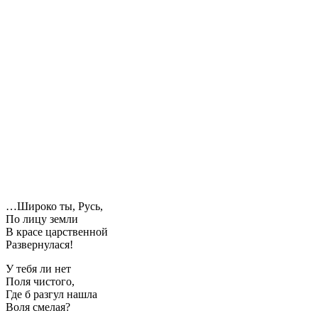
…Широко ты, Русь,
По лицу земли
В красе царственной
Развернулася!
У тебя ли нет
Поля чистого,
Где б разгул нашла
Воля смелая?