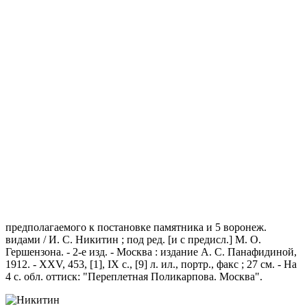
предполагаемого к постановке памятника и 5 воронеж.
видами / И. С. Никитин ; под ред. [и с предисл.] М. О.
Гершензона. - 2-е изд. - Москва : издание А. С. Панафидиной,
1912. - XXV, 453, [1], IX с., [9] л. ил., портр., факс ; 27 см. - На
4 с. обл. оттиск: "Переплетная Поликарпова. Москва".