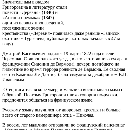
Значительным вкладом
Григоровича в литературу стали
повести «Деревня» (1846) и
«Антон-горемыка» (1847) —
одни из первых произведений,
посвященных жизни
крестьянства («Деревня» появилась даже раньше «Записок
охотника» Тургенева, публикация которых началась в 47-м
году).
Дмитрий Васильевич родился 19 марта 1822 года в селе
Черемшан Ставропольского уезда, в семье отставного гусара и
француженки Сидонии де Вармо(н), дочери погибшего на
гильотине во время террора роялиста де Вармона. Ее сводная
сестра Камилла Ле-Дантю, была замужем за декабристом В.П.
Ивашевым.
Отец писателя вскоре умер, и мальчика воспитывала мама с
бабушкой. Поэтому Григорович плохо говорил по-русски,
предпочитая общаться на французском языке.
Русскому языку выучился от дворовых, крестьян и больше
всего от старого камердинера отца – Николая.
В восемь лет мальчика отправили во французский пансионат