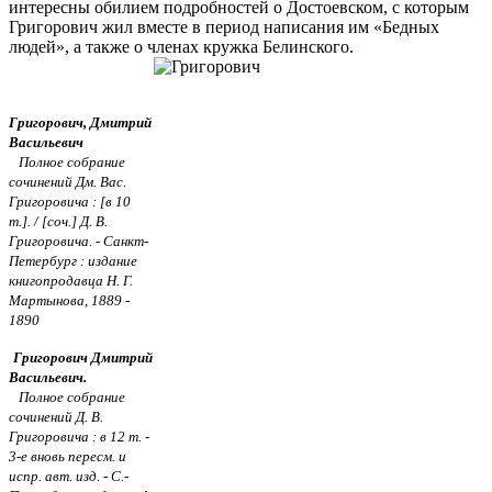
интересны обилием подробностей о Достоевском, с которым
Григорович жил вместе в период написания им «Бедных
людей», а также о членах кружка Белинского.
Григорович, Дмитрий
Васильевич
Полное собрание
сочинений Дм. Вас.
Григоровича : [в 10
т.]. / [соч.] Д. В.
Григоровича. - Санкт-
Петербург : издание
книгопродавца Н. Г.
Мартынова, 1889 -
1890
Григорович Дмитрий
Васильевич.
Полное собрание
сочинений Д. В.
Григоровича : в 12 т. -
3-е вновь пересм. и
испр. авт. изд. - С.-