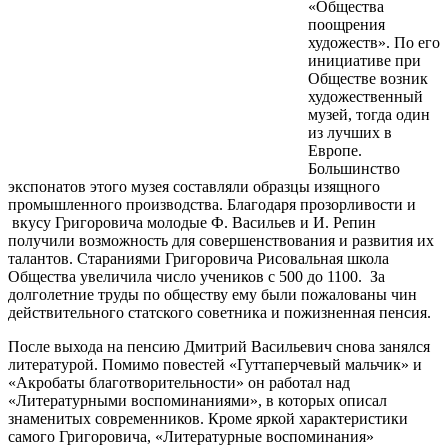
«Общества
поощрения
художеств». По его
инициативе при
Обществе возник
художественный
музей, тогда один
из лучших в
Европе.
Большинство
экспонатов этого музея составляли образцы изящного
промышленного производства. Благодаря прозорливости и
вкусу Григоровича молодые Ф. Васильев и И. Репин
получили возможность для совершенствования и развития их
талантов. Стараниями Григоровича Рисовальная школа
Общества увеличила число учеников с 500 до 1100. За
долголетние труды по обществу ему были пожалованы чин
действительного статского советника и пожизненная пенсия.
После выхода на пенсию Дмитрий Васильевич снова занялся
литературой. Помимо повестей «Гуттаперчевый мальчик» и
«Акробаты благотворительности» он работал над
«Литературными воспоминаниями», в которых описал
знаменитых современников. Кроме яркой характеристики
самого Григоровича, «Литературные воспоминания»