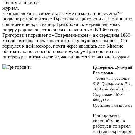
группу и покинул
журнал.
Чернышевский в своей статье «Не начало ли перемены?»
подверг резкой критике Тургенева и Григоровича. По мнению
современников, с тех пор Григорович к Чернышевскому,
лидеру радикалов, относился с ненавистью. В 1860 году
Григорович порывает с «Современником», а с середины 1860-
х годов вообще прекращает литературную деятельность. Он
вернулся к ней нескоро, почти через двадцать лет. Многие
обстоятельства способствовали «уходу» Григоровича из
литературы, в том числе и участившиеся творческие неудачи.
Григорович, Дмитрий
Васильевич .
Повести и рассказы
Д. В. Григоровича. Т. 1.
- С.-Петербург : Тип.
Скарятина, 1872. -
408, [1] с. -
Прижизненное издание
Григорович с
головой ушел в
работу: в то время
он был секретарем