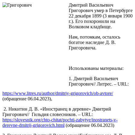
Дмитрий Васильевич
Григорович умер в Петербурге
22 декабря 1899 (3 января 1900
г.). Его похоронили на
Волковом кладбище.
Нам, потомкам, осталось
богатое наследие Д. В.
Григоровича.
Использованы материалы:
1. Дмитрий Васильевич
Григорович// Литрес. – URL:
https://www.litres.ru/author/dmitriy-grigorovich/ob-avtore/
(обращение 06.04.2023),
2. Никитин Д. В. «Иностранец в деревне» Дмитрий
Григорович// Гильдия словесников. – URL:
https://slovesnik.org/chto-chitat/pochti-zabytye/inostranets-v-
derevne-dmitrij-grigorovich.html
(обращение 06.04.2023)