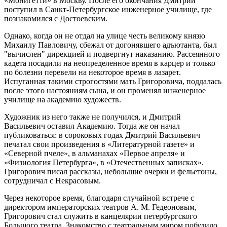
«Монигетти» в Москву. После его окончания Дмитрий
поступил в Санкт-Петербургское инженерное училище, где
познакомился с Достоевским.
Однако, когда он не отдал на улице честь великому князю
Михаилу Павловичу, сбежал от догонявшего адъютанта, был
"вычислен" дирекцией и подвергнут наказанию. Рассеянного
кадета посадили на неопределенное время в карцер и только
по болезни перевели на некоторое время в лазарет.
Испуганная такими строгостями мать Григоровича, поддалась
после этого настояниям сына, и он променял инженерное
училище на академию художеств.
Художник из него также не получился, и Дмитрий
Васильевич оставил Академию. Тогда же он начал
публиковаться: в сороковых годах Дмитрий Васильевич
печатал свои произведения в «Литературной газете» и
«Северной пчеле», в альманахах «Первое апреля» и
«Физиология Петербурга», в «Отечественных записках».
Григорович писал рассказы, небольшие очерки и фельетоны,
сотрудничал с Некрасовым.
Через некоторое время, благодаря случайной встрече с
директором императорских театров А. М. Гедеоновым,
Григорович стал служить в канцелярии петербургского
Большого театра. Знакомство с театральным миром побудило