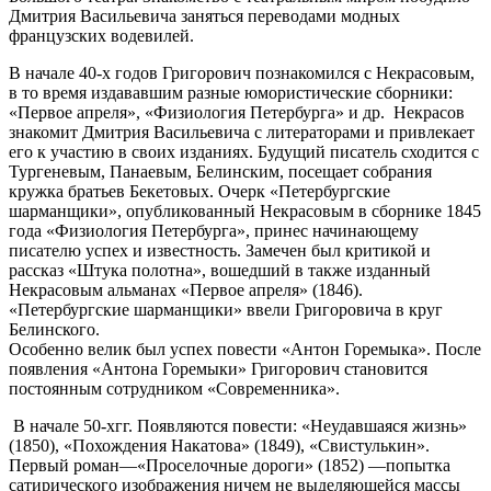
Дмитрия Васильевича заняться переводами модных
французских водевилей.
В начале 40-х годов Григорович познакомился с Некрасовым,
в то время издававшим разные юмористические сборники:
«Первое апреля», «Физиология Петербурга» и др. Некрасов
знакомит Дмитрия Васильевича с литераторами и привлекает
его к участию в своих изданиях. Будущий писатель сходится с
Тургеневым, Панаевым, Белинским, посещает собрания
кружка братьев Бекетовых. Очерк «Петербургские
шарманщики», опубликованный Некрасовым в сборнике 1845
года «Физиология Петербурга», принес начинающему
писателю успех и известность. Замечен был критикой и
рассказ «Штука полотна», вошедший в также изданный
Некрасовым альманах «Первое апреля» (1846).
«Петербургские шарманщики» ввели Григоровича в круг
Белинского.
Особенно велик был успех повести «Антон Горемыка». После
появления «Антона Горемыки» Григорович становится
постоянным сотрудником «Современника».
В начале 50-хгг. Появляются повести: «Неудавшаяся жизнь»
(1850), «Похождения Накатова» (1849), «Свистулькин».
Первый роман—«Проселочные дороги» (1852) —попытка
сатирического изображения ничем не выделяющейся массы