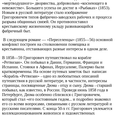
«мертводушного» дворянства, добровольно «коснеющего в
невежестве». Большего успеха он достиг в «Рыбаках» (1853).
Новым в русской литературе стало изображение
Григоровичем типов фабрично-заводских рабочих и процесса
разрыва общинных связей. Он противопоставил
крестьянскому жизненному укладу развивающийся
фабричный быт.
В следующем романе — «Переселенцы» (1855—56) основной
конфликт построен на столкновении помещика и
крестьянина, отстаивающих разные интересы в одном деле.
В 1858—59 Григорович путешествовал на корабле
«Ретвизан». Он побывал в Дании, Германии, Франции и
Испании. Стоянки в Афинах, Иерусалиме, Палермо были
кратковременны. На основе путевых заметок был написан
«Корабль «Ретвизан» - одно из любопытных описаний
путешествия в русской литературе, в частности, интересны
страницы, посвященные Дюма - отцу и сыну. Дюма - старший
побывал, как известно, в России. Проведя июнь 1858 года в
Петербурге, Дюма особенно сблизился с Григоровичем,
который стал «его постоянным гидом... и подробно знакомил
его со всеми вопросами, связанными с русском литературой и
русскими писателями. С конца 50-х гг. Григорович увлекается
коллекционированием живописи и художественных