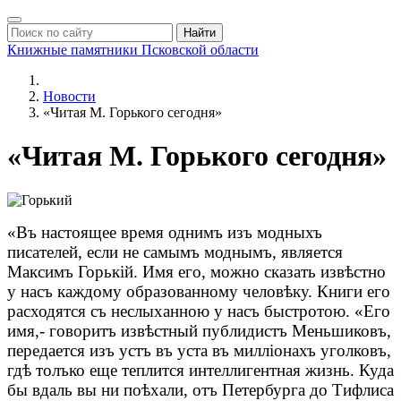
Найти
Книжные памятники
Псковской области
Новости
«Читая М. Горького сегодня»
«Читая М. Горького сегодня»
«Въ настоящее время однимъ изъ модныхъ
писателей, если не самымъ моднымъ, является
Максимъ Горькій. Имя его, можно сказать извѣстно
у насъ каждому образованному человѣку. Книги его
расходятся съ неслыханною у насъ быстротою. «Его
имя,- говоритъ извѣстный публидистъ Меньшиковъ,
передается изъ устъ въ уста въ милліонахъ уголковъ,
гдѣ толъко еще теплится интеллигентная жизнь. Куда
бы вдаль вы ни поѣхали, отъ Петербурга до Тифлиса