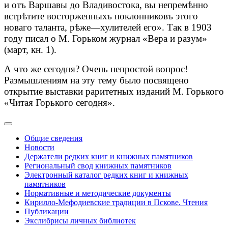
и отъ Варшавы до Владивостока, вы непремѣнно
встрѣтите восторженныхъ поклонниковъ этого
новаго таланта, рѣже—хулителей его». Так в 1903
году писал о М. Горьком журнал «Вера и разум»
(март, кн. 1).
А что же сегодня? Очень непростой вопрос!
Размышлениям на эту тему было посвящено
открытие выставки раритетных изданий М. Горького
«Читая Горького сегодня».
Общие сведения
Новости
Держатели редких книг и книжных памятников
Региональный свод книжных памятников
Электронный каталог редких книг и книжных
памятников
Нормативные и методические документы
Кирилло-Мефодиевские традиции в Пскове. Чтения
Публикации
Экслибрисы личных библиотек