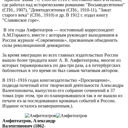
где работал над историческими романами "Восьмидесятники"
(СПб., 1907), "Девятидесятники (СПб., 1910-11), "Закат
старого века" (СПб., 1910) и др. В 1912 г. издал книгу
"Славянское горе».
В эти годы Амфитеатров — постоянный корреспондент
А.М.Горького, вместе с которым руководит выходившим в
России журнале «Современник», призванным объединить
силы революционной демократии.
За время эмиграции во всех главных издательствах России
вышло более тридцати книг А. В. Амфитеатрова, многие из
которых тиражировались по два-три раза, а в петербургских
библиотеках в это время он был самым читаемым автором.
В 1911–1916 годах книгоиздательство «Просвещение»,
подводя почетный итог творческой деятельности Александра
Валентиновича, выпустило его собрание сочинений в 37
томах (при этом, три из планировавшихся так и не вышли из
печати из-за последовавших кровавых событий в России.
Издание осталось незавершенным.).
Амфитеатров, Александр
Валентинович (1862-