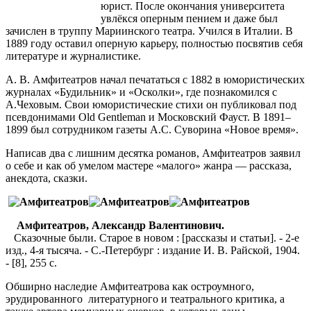
юрист. После окончания университета
увлёкся оперным пением и даже был
зачислен в труппу Мариинского театра. Учился в Италии. В
1889 году оставил оперную карьеру, полностью посвятив себя
литературе и журналистике.
А. В. Амфитеатров начал печататься с 1882 в юмористических
журналах «Будильник» и «Осколки», где познакомился с
А.Чеховым. Свои юмористические стихи он публиковал под
псевдонимами Old Gentleman и Московский Фауст. В 1891–
1899 был сотрудником газеты А.С. Суворина «Новое время».
Написав два с лишним десятка романов, Амфитеатров заявил
о себе и как об умелом мастере «малого» жанра — рассказа,
анекдота, сказки.
Амфитеатров, Александр Валентинович.
Сказочные были. Старое в новом : [рассказы и статьи]. - 2-е
изд., 4-я тысяча. - С.-Петербург : издание И. В. Райской, 1904.
- [8], 255 с.
Обширно наследие Амфитеатрова как остроумного,
эрудированного литературного и театрального критика, а