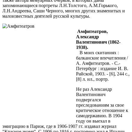
также автора мемуарных очерков, в которых даны
запоминающиеся портреты Л.Н.Толстого, А.М.Горького,
Л.Н.Андреева, Саши Черного, многих других знаменитых и
малоизвестных деятелей русской культуры.
А
мфитеатров,
Александр
Валентинович (1862-
1938).
В моих скитаниях :
балканские впечатления /
А. Амфитеатров. - С.-
Петербург : издание И. В.
Райской, 1903. - [6], 244 с.,
[8] л. ил., портр.
Не раз Александр
Валентинович
подвергался
преследованиям за свое
критическое отношение к
самодержавию. В 1904
году он выехал в
эмиграцию в Париж, где в 1906-1907 гг. издавал журнал
"Красное знамя". С 1906 по 1916 г. постоянно жил в Италии,