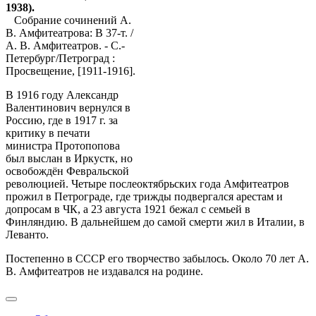
1938).
Собрание сочинений А.
В. Амфитеатрова: В 37-т. /
А. В. Амфитеатров. - С.-
Петербург/Петроград :
Просвещение, [1911-1916].
В 1916 году Александр
Валентинович вернулся в
Россию, где в 1917 г. за
критику в печати
министра Протопопова
был выслан в Иркустк, но
освобождён Февральской
революцией. Четыре послеоктябрьских года Амфитеатров
прожил в Петрограде, где трижды подвергался арестам и
допросам в ЧК, а 23 августа 1921 бежал с семьей в
Финляндию. В дальнейшем до самой смерти жил в Италии, в
Леванто.
Постепенно в СССР его творчество забылось. Около 70 лет А.
В. Амфитеатров не издавался на родине.