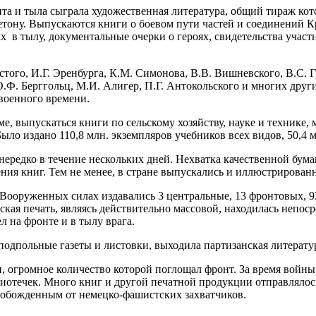
 и тыла сыграла художественная литература, общий тираж котор
льетону. Выпускаются книги о боевом пути частей и соединени
х в тылу, документальные очерки о героях, свидетельства учас
того, И.Г. Эренбурга, К.М. Симонова, В.В. Вишневского, В.С. Гр
 О.Ф. Берггольц, М.И. Алигер, П.Г. Антокольского и многих дру
овоенного времени.
е, выпускаться книги по сельскому хозяйству, науке и технике,
ло издано 110,8 млн. экземпляров учебников всех видов, 50,4 м
 нередко в течение нескольких дней. Нехватка качественной бу
ния книг. Тем не менее, в стране выпускались и иллюстрирован
 Вооруженных силах издавались 3 центральные, 13 фронтовых, 9
кая печать, являясь действительно массовой, находилась непос
 на фронте и в тылу врага.
одпольные газеты и листовки, выходила партизанская литерату
 огромное количество которой поглощал фронт. За время войны 
иотечек. Много книг и другой печатной продукции отправляло
свобожденным от немецко-фашистских захватчиков.