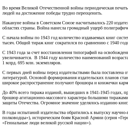
Во время Великой Отечественной войны периодическая печать
людей на достижение победы трудно переоценить.
Накануне войны в Советском Союзе насчитывалось 220 издател
областях страны. Война нанесла громадный ущерб полиграфич
С начала войны по 1943 год количество издаваемых книг систем
тысяч. Общий тираж книг сократился по сравнению с 1940 годом 
С 1943 года за счет восстановления типографий на освобожд
увеличивается. В 1944 году количество наименований возрастае
1 млрд. 695 млн. экземпляров.
С первых дней войны перед издательствами была поставлена о
литературой. Основой формирования издательских планов стан
широкое распространение получают брошюра и книжечки карм
До 40% всего тиража изданий, вышедших в 1941-1945 годах, п
брошюр агитационно-массового характера большими тиражами 
защиты Отечества. Огромное значение уделялось изданию книг
В годы испытаний издательства обратились к выпуску научно
полководцы»), историческим боям Красной Армии (серия «Геро
«Гениальные люди великой русской нации»).