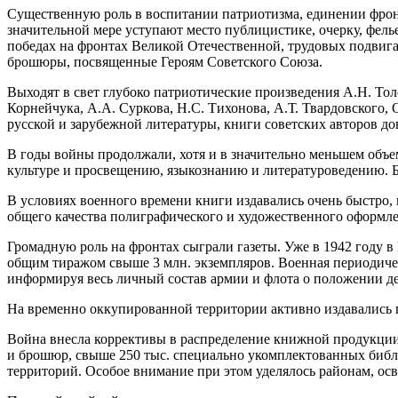
Существенную роль в воспитании патриотизма, единении фронта
значительной мере уступают место публицистике, очерку, фе
победах на фронтах Великой Отечественной, трудовых подвига
брошюры, посвященные Героям Советского Союза.
Выходят в свет глубоко патриотические произведения А.Н. Толс
Корнейчука, А.А. Суркова, Н.С. Тихонова, А.Т. Твардовского,
русской и зарубежной литературы, книги советских авторов д
В годы войны продолжали, хотя и в значительно меньшем объем
культуре и просвещению, языкознанию и литературоведению. Бы
В условиях военного времени книги издавались очень быстро,
общего качества полиграфического и художественного оформле
Громадную роль на фронтах сыграли газеты. Уже в 1942 году в
общим тиражом свыше 3 млн. экземпляров. Военная периодичес
информируя весь личный состав армии и флота о положении дел
На временно оккупированной территории активно издавались п
Война внесла коррективы в распределение книжной продукции,
и брошюр, свыше 250 тыс. специально укомплектованных библ
территорий. Особое внимание при этом уделялось районам, о