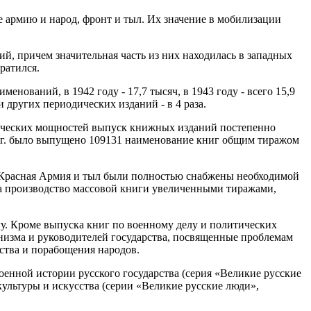
 армию и народ, фронт и тыл. Их значение в мобилизации
, причем значительная часть из них находилась в западных
ратился.
нований, в 1942 году - 17,7 тысяч, в 1943 году - всего 15,9
и других периодических изданий - в 4 раза.
фических мощностей выпуск книжных изданий постепенно
45 гг. было выпущено 109131 наименование книг общим тиражом
бы Красная Армия и тыл были полностью снабжены необходимой
 на производство массовой книги увеличенными тиражами,
у. Кроме выпуска книг по военному делу и политических
низма и руководителей государства, посвященные проблемам
ства и порабощения народов.
енной истории русского государства (серия «Великие русские
ультуры и искусства (серии «Великие русские люди»,