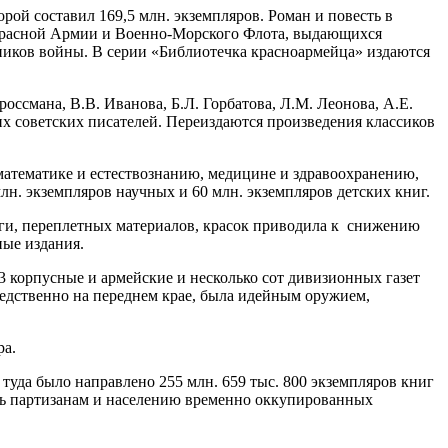
ой составил 169,5 млн. экземпляров. Роман и повесть в
й Красной Армии и Военно-Морского Флота, выдающихся
тников войны. В серии «Библиотечка красноармейца» издаются
оссмана, В.В. Иванова, Б.Л. Горбатова, Л.М. Леонова, А.Е.
гих советских писателей. Переиздаются произведения классиков
 математике и естествознанию, медицине и здравоохранению,
лн. экземпляров научных и 60 млн. экземпляров детских книг.
маги, переплетных материалов, красок приводила к снижению
ные издания.
3 корпусные и армейские и несколько сот дивизионных газет
редственно на переднем крае, была идейным оружием,
ра.
туда было направлено 255 млн. 659 тыс. 800 экземпляров книг
сь партизанам и населению временно оккупированных