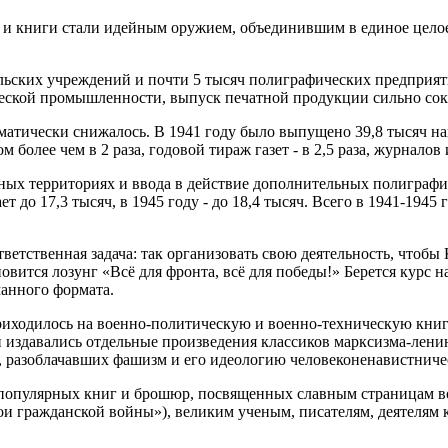
 и книги стали идейным оружием, объединившим в единое целое
ьских учреждений и почти 5 тысяч полиграфических предприятий
еской промышленности, выпуск печатной продукции сильно сок
атически снижалось. В 1941 году было выпущено 39,8 тысяч наиме
более чем в 2 раза, годовой тираж газет - в 2,5 раза, журналов 
енных территориях и ввода в действие дополнительных полигра
т до 17,3 тысяч, в 1945 году - до 18,4 тысяч. Всего в 1941-19
тветственная задача: так организовать свою деятельность, что
овится лозунг «Всё для фронта, всё для победы!» Берется курс
анного формата.
риходилось на военно-политическую и военно-техническую книг
издавались отдельные произведения классиков марксизма-лени
, разоблачавших фашизм и его идеологию человеконенавистниче
-популярных книг и брошюр, посвященных славным страницам во
и гражданской войны»), великим ученым, писателям, деятелям к