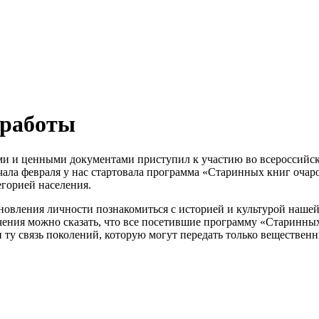
 работы
ми и ценными документами приступил к участию во всероссийск
начала февраля у нас стартовала программа «Старинных книг оча
егорией населения.
овления личности познакомиться с историей и культурой нашей 
чения можно сказать, что все посетившие программу «Старинны
у связь поколений, которую могут передать только вещественн