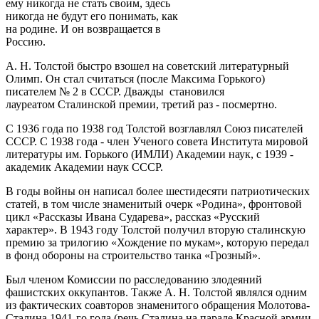
ему никогда не стать своим, здесь
никогда не будут его понимать, как
на родине. И он возвращается в
Россию.
А. Н. Толстой быстро взошел на советский литературный
Олимп. Он стал считаться (после Максима Горького)
писателем № 2 в СССР. Дважды становился
лауреатом Сталинской премии, третий раз - посмертно.
С 1936 года по 1938 год Толстой возглавлял Союз писателей
СССР. С 1938 года - член Ученого совета Института мировой
литературы им. Горького (ИМЛИ) Академии наук, с 1939 -
академик Академии наук СССР.
В годы войны он написал более шестидесяти патриотических
статей, в том числе знаменитый очерк «Родина», фронтовой
цикл «Рассказы Ивана Сударева», рассказ «Русский
характер». В 1943 году Толстой получил вторую сталинскую
премию за трилогию «Хождение по мукам», которую передал
в фонд обороны на строительство танка «Грозный».
Был членом Комиссии по расследованию злодеяний
фашистских оккупантов. Также А. Н. Толстой являлся одним
из фактических соавторов знаменитого обращения Молотова-
Сталина 1941-го года (речь Сталина на параде Красной армии