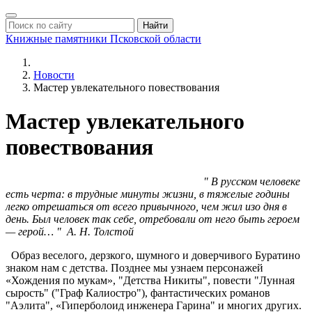
Найти
Книжные памятники
Псковской области
Новости
Мастер увлекательного повествования
Мастер увлекательного
повествования
" В русском человеке
есть черта: в трудные минуты жизни,
в тяжелые годины
легко отрешаться от всего привычного,
чем жил изо дня в
день. Был человек так себе,
отребовали от него быть героем
— герой… "
А. Н. Толстой
Образ веселого, дерзкого, шумного и доверчивого Буратино
знаком нам с детства. Позднее мы узнаем персонажей
«Хождения по мукам», "Детства Никиты", повести "Лунная
сырость" ("Граф Калиостро"), фантастических романов
"Аэлита", «Гиперболоид инженера Гарина" и многих других.