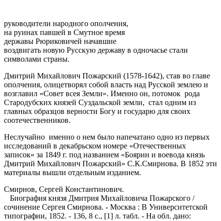
руководители народного ополчения,
на руинах павшей в Смутное время
державы Рюриковичей начавшие
воздвигать новую Русскую державу в одночасье стали
символами страны.
Дмитрий Михайлович Пожарский (1578-1642), став во главе
ополчения, олицетворял собой власть над Русской землею и
возглавил «Совет всея Земли». Именно он, потомок рода
Стародубских князей Суздальской земли, стал одним из
главных образцов верности Богу и государю для своих
соотечественников.
Неслучайно именно о нем было напечатано одно из первых
исследований в декабрьском номере «Отечественных
записок» за 1849 г. под названием «Боярин и воевода князь
Дмитрий Михайлович Пожарский» С.К.Смирнова. В 1852 эти
материалы вышли отдельным изданием.
Смирнов, Сергей Константинович.
Биография князя Дмитрия Михайловича Пожарского /
сочинение Сергея Смирнова. - Москва : В Университетской
типографии, 1852. - 136, 8 с., [1] л. табл. - На обл. дано: