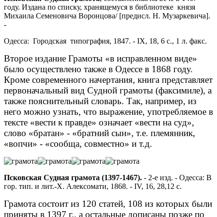
году. Издана по списку, хранящемуся в библиотеке князя
Михаила Семеновича Воронцова/ [предисл. Н. Музаркевича].
-
Одесса: Городская типография, 1847. - IX, 18, 6 с., 1 л. факс.
Второе издание Грамоты «в исправленном виде»
было осуществлено также в Одессе в 1868 году.
Кроме современного начертания, книга представляет
первоначальный вид Судной грамоты (факсимиле), а
также пояснительный словарь. Так, например, из
него можно узнать, что выражение, употребляемое в
тексте «вести к правде» означает «вести на суд»,
слово «братан» - «братний сын», т.е. племянник,
«вопчи» - «сообща, совместно» и т.д.
Псковская Судная грамота (1397-1467)
.
- 2-е изд. - Одесса: В
гор. тип. и лит.-Х. Алексомати, 1868. - IV, 16, 28,12 с.
Грамота состоит из 120 статей, 108 из которых были
приняты в 1397 г., а остальные дописаны позже по