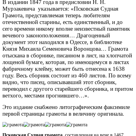
В издании 1847 года в предисловии Н. Н.
Мурзакевича указывается: «Псковская Судная
Грамота, представляемая теперь любителям
отечественной старины, есть единственный, и до
сего времени никому вполне неизвестный памятник
вечевого законоположения… Драгоценный
документ этот находился в Одессе, в библиотеке
Князя Михаила Семеновича Воронцова… Грамота
отыскана в сборнике, писанном в лист, на хлопчатой
лощеной бумаге, которая, по имеющемуся в листах
фабричному клейму, может быть отнесена к 1638
году. Весь сборник состоит из 460 листов. По всему
видно, что писец, описывавший этот сборник,
переводил с другого старейшего сборника, и притом
ветхого, местами прогнившего…».
Это издание снабжено литографическим факсимиле
первой страницы грамоты в величину оригинала.
Псковская Судная грамота
, составленная на вече в 1467