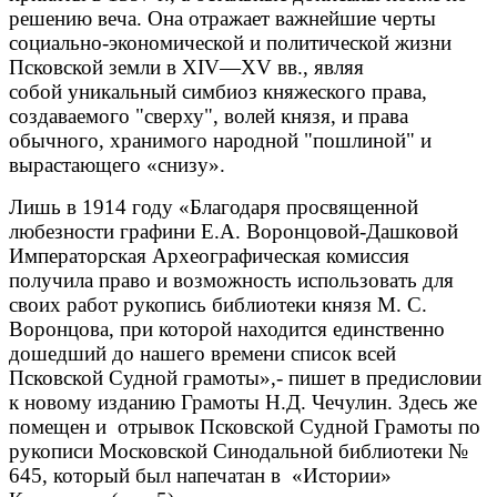
решению веча. Она отражает важнейшие черты
социально-экономической и политической жизни
Псковской земли в XIV—XV вв., являя
собой уникальный симбиоз княжеского права,
создаваемого "сверху", волей князя, и права
обычного, хранимого народной "пошлиной" и
вырастающего «снизу».
Лишь в 1914 году «Благодаря просвященной
любезности графини Е.А. Воронцовой-Дашковой
Императорская Археографическая комиссия
получила право и возможность использовать для
своих работ рукопись библиотеки князя М. С.
Воронцова, при которой находится единственно
дошедший до нашего времени список всей
Псковской Судной грамоты»,- пишет в предисловии
к новому изданию Грамоты Н.Д. Чечулин. Здесь же
помещен и отрывок Псковской Судной Грамоты по
рукописи Московской Синодальной библиотеки №
645, который был напечатан в «Истории»