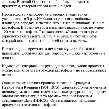
а в годы Великой Отечественной войны он стал тем
продуктом, который спасал жизни людей.
Производство картофеля на огородах в годы войны
увеличилось в 5 раз. Им были засеяны все свободные
площади в городах. Известно, что 1 т зерна эквивалентна 3 т
картофеля. В военные годы население выращивало не менее
120 млн. т картофеля. Это дало почти 40 млн. тонн зерна
зернового эквивалента. 30+40 = 70 млн. т. - тот минимум,
который помог населению нашей страны выжить.
В это голодное время из-за нехватки муки хлеб пекли с
примесями, добавляя жёлуди, картошку и даже картофельные
очистки.
Издавались специальные руководства о том, какие продукты
можно приготовить из отходов картофеля – не выбрасывалось
ничего.
Одна из таких кратких брошюр написана Аркадием
Ивановичем Качияни (1904–1975) - дальневосточным учёным-
почвоведом, исследователем земельных ресурсов, кандидатом
биологических наук, а в то время – старшим научным
сотрудником ДальНИИСХа. Она называется «Пищевые
продукты из отходов картофеля».