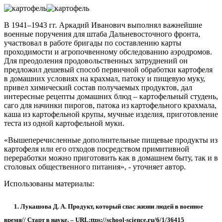
В 1941–1943 гг. Аркадий Иванович выполнял важнейшие
военные поручения для штаба Дальневосточного фронта,
участвовал в работе бригады по составлению карты
проходимости и агропочвенному обследованию аэродромов.
Для преодоления продовольственных затруднений он
предложил дешевый способ первичной обработки картофеля
в домашних условиях на крахмал, патоку и пищевую муку,
привел химический состав получаемых продуктов, дал
интересные рецепты домашних блюд – картофельный студень,
саго для начинки пирогов, патока из картофельного крахмала,
каша из картофельной крупы, мучные изделия, приготовление
теста из одной картофельной муки.
«Вышеперечисленные дополнительные пищевые продукты из
картофеля или его отходов посредством примитивной
переработки можно приготовить как в домашнем быту, так и в
столовых общественного питания», - уточняет автор.
Использованы материалы:
1. Лукашова Д. А. Продукт, который спас жизни людей в военное
время// Старт в науке. – URL:ttps://school-science.ru/6/1/36415