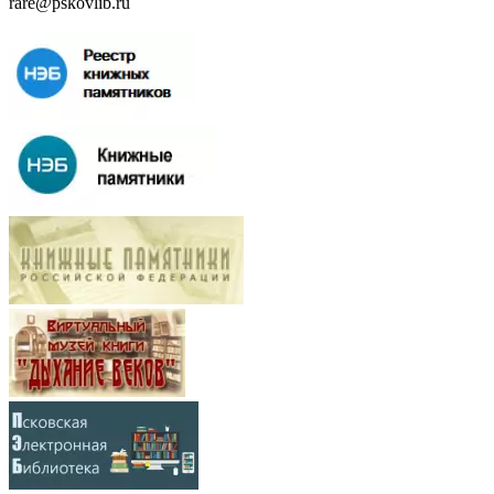
rare@pskovlib.ru