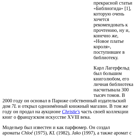
прекрасной статьи
«Библиогида» [1],
которую очень
хочется
рекомендовать к
прочтению, ну и,
конечно же,
«Новое платье
короля»,
поступившее в
библиотеку.
Карл Лагерфельд
был большим
книголюбом, его
личная библиотека
насчитывала 300
тысяч томов. В
2000 году он основал в Париже собственный издательский
дом
7L
и открыл одноимённый книжный магазин. В том же
году он продал на аукционе
Christie's
часть своей коллекции
книг о французском искусстве XVIII века.
Модельер был известен и как парфюмер. Он создал
ароматы
Chloé
(1975),
KL
(1982),
Jako
(1997), а также аромат с