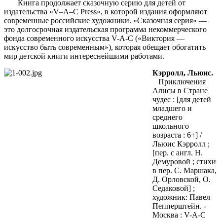
Книга продолжает сказочную серию для детей от
издательства «V–A–C Press», в которой издания оформляют
современные российские художники. «Сказочная серия» —
это долгосрочная издательская программа некоммерческого
фонда современного искусства V-A-C («Виктория —
искусство быть современным»), которая обещает обогатить
мир детской книги интереснейшими работами.
Кэрролл, Льюис.
Приключения
Алисы в Стране
чудес : [для детей
младшего и
среднего
школьного
возраста : 6+] /
Льюис Кэрролл ;
[пер. с англ. Н.
Демуровой ; стихи
в пер. С. Маршака,
Д. Орловской, О.
Седаковой] ;
художник: Павел
Пепперштейн. -
Москва : V-A-C