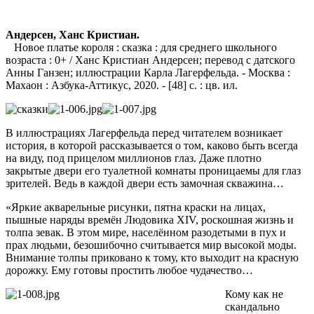
Андерсен, Ханс Кристиан.
Новое платье короля : сказка : для среднего школьного
возраста : 0+ / Ханс Кристиан Андерсен; перевод с датского
Анны Ганзен; иллюстрации Карла Лагерфельда. - Москва :
Махаон : Азбука-Аттикус, 2020. - [48] с. : цв. ил.
В иллюстрациях Лагерфельда перед читателем возникает
история, в которой рассказывается о том, каково быть всегда
на виду, под прицелом миллионов глаз. Даже плотно
закрытые двери его туалетной комнаты проницаемы для глаз
зрителей. Ведь в каждой двери есть замочная скважина…
«Яркие акварельные рисунки, пятна краски на лицах,
пышные наряды времён Людовика XIV, роскошная жизнь и
толпа зевак. В этом мире, населённом разодетыми в пух и
прах людьми, безошибочно считывается мир высокой моды.
Внимание толпы приковано к тому, кто выходит на красную
дорожку. Ему готовы простить любое чудачество…
Кому как не
скандально