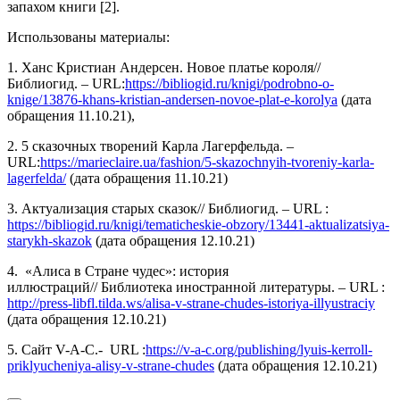
запахом книги [2].
Использованы материалы:
1. Ханс Кристиан Андерсен. Новое платье короля//
Библиогид. – URL:
https://bibliogid.ru/knigi/podrobno-o-
knige/13876-khans-kristian-andersen-novoe-plat-e-korolya
(дата
обращения 11.10.21),
2. 5 сказочных творений Карла Лагерфельда. –
URL:
https://marieclaire.ua/fashion/5-skazochnyih-tvoreniy-karla-
lagerfelda/
(дата обращения 11.10.21)
3. Актуализация старых сказок// Библиогид. – URL :
https://bibliogid.ru/knigi/tematicheskie-obzory/13441-aktualizatsiya-
starykh-skazok
(дата обращения 12.10.21)
4. «Алиса в Стране чудес»: история
иллюстраций// Библиотека иностранной литературы. – URL :
http://press-libfl.tilda.ws/alisa-v-strane-chudes-istoriya-illyustraciy
(дата обращения 12.10.21)
5. Сайт V-A-C.- URL :
https://v-a-c.org/publishing/lyuis-kerroll-
priklyucheniya-alisy-v-strane-chudes
(дата обращения 12.10.21)