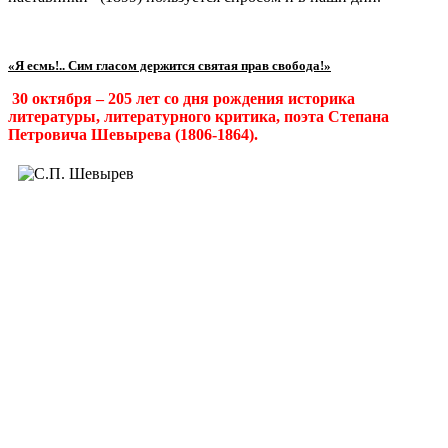
«Я есмь!..
Сим гласом держится святая прав свобода!»
30 октября – 205 лет со дня рождения историка
литературы, литературного критика, поэта Степана
Петровича Шевырева (1806-1864).