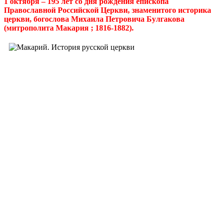
1 октября – 195 лет со дня рождения
епископ
а
Православной Российской Церкви
, знаменитого историка
церкви, богослова
Михаила Петровича Булгакова
(митрополита Макария ; 1816-1882)
.