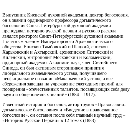
Выпускник Киевской духовной академии, доктор богословия,
он в звании ординарного профессора догматического
богословия Санкт-Петербургской духовной академии
преподавал историю русской церкви и русского раскола,
являлся ректором Санкт-Петербургской духовной академии,
Почетным членом Императорского Археологического
общества. Епископ Тамбовский и Шацкий, епископ
Харьковский и Ахтырский, архиепископ Литовский и
Виленский, митрополит Московский и Коломенский,
ординарный академик Академии наук, член Святейшего
Синода, он был активным сторонником принятия
либерального академического устава, получившего
неофициальное название «Макарьевский устав», а все
сбережения завещал на учреждение ежегодных премий для
поощрения «отечественных талантов, посвящающих себя делу
науки и общеполезных знаний» (1884—1917).
Известный историк и богослов, автор трудов «Православно-
догматическое богословие» и «Введение в православное
богословие», он оставил после себя главный научный труд –
«Историю Русской Церкви» в 12 томах (1883).