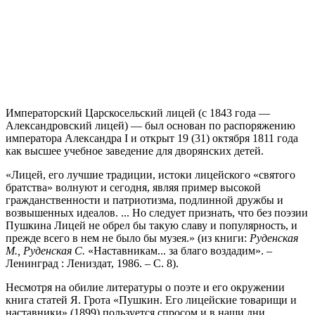
Императорский Царскосельский лицей (с 1843 года —
Александровский лицей) — был основан по распоряжению
императора Александра I и открыт 19 (31) октября 1811 года
как высшее учебное заведение
для дворянских детей.
«Лицей, его лучшие традиции, истоки лицейского «святого
братства» волнуют и сегодня, являя пример высокой
гражданственности и патриотизма, подлинной дружбы и
возвышенных идеалов. ... Но следует признать, что без поэзии
Пушкина Лицей не обрел бы такую славу и популярность, и
прежде всего в нем не было бы музея.» (из книги:
Руденская
М., Руденская С.
«Наставникам... за благо воздадим». –
Ленинград : Лениздат, 1986. – С. 8).
Несмотря на обилие литературы о поэте и его окружении
книга статей Я. Грота «Пушкин. Его лицейские товарищи и
наставники» (1899) пользуется спросом и в наши дни.