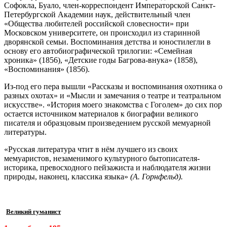
Софокла, Буало, член-корреспондент Императорской Санкт-
Петербургской Академии наук, действительный член
«Общества любителей российской словесности» при
Московском университете, он происходил из старинной
дворянской семьи. Воспоминания детства и юностилегли в
основу его автобиографической трилогии: «Семейная
хроника» (1856), «Детские годы Багрова-внука» (1858),
«Воспоминания» (1856).
Из-под его пера вышли «Рассказы и воспоминания охотника о
разных охотах» и «Мысли и замечания о театре и театральном
искусстве». «История моего знакомства с Гоголем» до сих пор
остается источником материалов к биографии великого
писателя и образцовым произведением русской мемуарной
литературы.
«Русская литература чтит в нём лучшего из своих
мемуаристов, незаменимого культурного бытописателя-
историка, превосходного пейзажиста и наблюдателя жизни
природы, наконец, классика языка»
(А. Горнфельд).
Великий гуманист