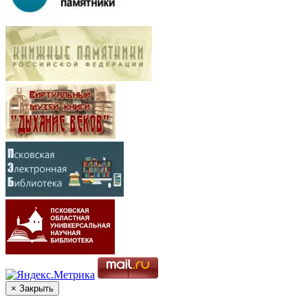
× Закрыть