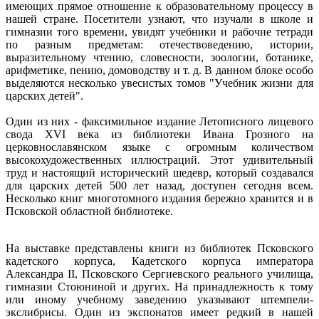
имеющих прямое отношение к образовательному процессу в
нашей стране. Посетители узнают, что изучали в школе и
гимназии того времени, увидят учебники и рабочие тетради
по разным предметам: отечествоведению, истории,
выразительному чтению, словесности, зоологии, ботанике,
арифметике, пению, домоводству и т. д. В данном блоке особо
выделяются несколько увесистых томов "Учебник жизни для
царских детей".
Один из них - факсимильное издание Летописного лицевого
свода XVI века из библиотеки Ивана Грозного на
церковнославянском языке с огромным количеством
высокохудожественных иллюстраций. Этот удивительный
труд и настоящий исторический шедевр, который создавался
для царских детей 500 лет назад, доступен сегодня всем.
Несколько книг многотомного издания бережно хранится и в
Псковской областной библиотеке.
На выставке представлены книги из библиотек Псковского
кадетского корпуса, Кадетского корпуса императора
Александра II, Псковского Сергиевского реального училища,
гимназии Стоюниной и других. На принадлежность к тому
или иному учебному заведению указывают штемпели-
экслибрисы. Один из экспонатов имеет редкий в нашей