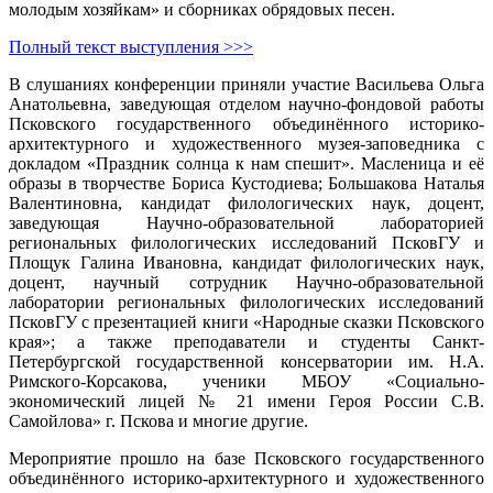
молодым хозяйкам» и сборниках обрядовых песен.
Полный текст выступления >>>
В слушаниях конференции приняли участие Васильева Ольга
Анатольевна, заведующая отделом научно-фондовой работы
Псковского государственного объединённого историко-
архитектурного и художественного музея-заповедника с
докладом «Праздник солнца к нам спешит». Масленица и её
образы в творчестве Бориса Кустодиева; Большакова Наталья
Валентиновна, кандидат филологических наук, доцент,
заведующая Научно-образовательной лабораторией
региональных филологических исследований ПсковГУ и
Площук Галина Ивановна, кандидат филологических наук,
доцент, научный сотрудник Научно-образовательной
лаборатории региональных филологических исследований
ПсковГУ с презентацией книги «Народные сказки Псковского
края»; а также преподаватели и студенты Санкт-
Петербургской государственной консерватории им. Н.А.
Римского-Корсакова, ученики МБОУ «Социально-
экономический лицей № 21 имени Героя России С.В.
Самойлова» г. Пскова и многие другие.
Мероприятие прошло на базе Псковского государственного
объединённого историко-архитектурного и художественного