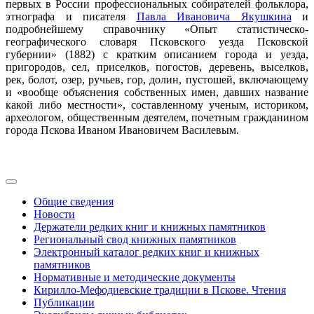
первых в России профессиональных собирателей фольклора,
этнографа и писателя
Павла Ивановича Якушкина
и
подробнейшему справочнику «Опыт статистическо-
географического словаря Псковского уезда Псковской
губернии» (1882) с кратким описанием города и уезда,
пригородов, сел, приселков, погостов, деревень, выселков,
рек, болот, озер, ручьев, гор, долин, пустошей, включающему
и «вообще объяснения собственных имен, давших название
какой либо местности», составленному ученым, историком,
археологом, общественным деятелем, почетным гражданином
города Пскова Иваном Ивановичем Василевым.
Общие сведения
Новости
Держатели редких книг и книжных памятников
Региональный свод книжных памятников
Электронный каталог редких книг и книжных
памятников
Нормативные и методические документы
Кирилло-Мефодиевские традиции в Пскове. Чтения
Публикации