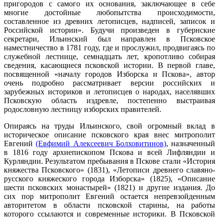
пригородов с самого их основания, заключающее в себе
многие достойные любопытства происходимости,
составленное из древних летописцев, надписей, записок и
Российской истории». Будучи произведен в губернские
секретари, Ильинский был направлен в Псковское
наместничество в 1781 году, где и прослужил, продвигаясь по
служебной лестнице, семнадцать лет, кропотливо собирая
сведения, касающиеся псковской истории. В первой главе,
посвященной «началу городов Изборска и Пскова», автор
очень подробно рассматривает версии российских и
зарубежных историков и летописцев о народах, населявших
Псковскую область издревле, постепенно выстраивая
родословную лестницу изборских правителей.
Опираясь на труды Ильинского, свой огромный вклад в
историческое описание псковского края внес митрополит
Евгений
(Евфимий Алексеевич Болховитинов)
, назначенный
в 1816 году архиепископом Пскова и всей Лифляндии и
Курляндии. Результатом пребывания в Пскове стали «История
княжества Псковского» (1831), «Летописи древнего славяно-
русского княжеского города Изборска» (1825), «Описание
шести псковских монастырей» (1821) и другие издания. До
сих пор митрополит Евгений остается непревзойденным
авторитетом в области псковской старины, на работы
которого ссылаются и современные историки. В Псковской