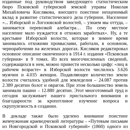
изданные под руководством заведующего статистическим
бюро Псковской губернской земской управы Николая
Михайловича Кислякова, внесшего поистине неоценимый
вклад в развитие статистического дела губернии. Население
«... Изборской и Логозовской волостей, – узнаем мы оттуда, –
занимается перевозкой алебастра… По сему местное
население мало нуждается в отхожих заработках». Ну, а те
крестьяне Изборской волости, которые в зимнее время
занимались отхожими промыслами, работали, в основном,
чернорабочими на железных дорогах. Кисляков редактировал
основное описание оконченного в 1914 г. издания «Псковская
губерния» в 9 томах. Из всех многочисленных сведений,
содержащихся в нем, можно привести несколько цифр: «лиц в
рабочем возрасте» в Изборской волости числилось 3.626
мужчин и 4.035 женщин. Подавляющее количество земли
волости считалось удобной для земледелия – 24.087 против
2.389 десятин болот и оврагов. При этом большинство земель
занимали пашни – 12.880 десятин. Этот многотомный труд и
сегодня заслуживает нашего пристального внимания и
благодарности за кропотливое изучение вопроса и
скрупулезность в создании.
В докладе также было уделено внимание поистине
жемчужинам краеведческой литературы - «Путевым письмам
из Новгородской и Псковской губерний» (1860) одного из