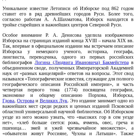
Уникальное известие Летописи об Изборске под 862 годом
ставит его в ряд древнейших городов Руси. Более того,
соглаcно работам А. А.Шахматова, Изборск находится в
тройке старейших и важнейших центров Северной Руси.
Особое внимание Р. А. Денисова уделила изображению
Изборска на страницах изданий конца XVIII – начала XIX вв.
Так, впервые в официальном издании мы встречаем описание
Изборска у немецкого ученого, историка, географа,
лингвиста, переводчика, одного из первых российских
библиографов
Логина (Людвига Ивановича) Бакмейстера
в
объединенном своде, полученных Императорской Академией
наук от «разных канцелярий» ответов на вопросы. Этот свод
назывался «Топографические известия, служащие для полного
географического описания Российской империи», и часть
четвертая первого тома (1774) посвящена географии,
экономике и общему описанию Порхова, Изборска,
Гдова
,
Острова
и
Великих Лук
. Это издание занимает одно из
важнейших мест среди редких и ценных изданий Псковской
областной универсальной научной библиотеки. Об Изборском
уезде из него можно узнать, что «высоких гор в сем уезде
нет», «хлеб больше сеется: рожь, ячмень, овес, греча и
пшеница… змей и ужей чрезвычайное множество», а
«обыватели живут Россияне, Чухны и Латыши». Также