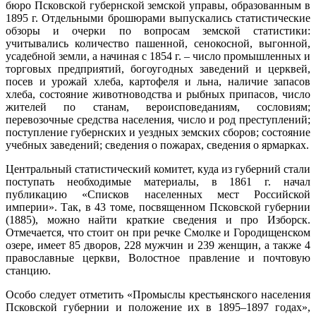
бюро Псковской губернской земской управы, образованным в
1895 г. Отдельными брошюрами выпускались статистические
обзоры и очерки по вопросам земской статистики:
учитывались количество пашенной, сенокосной, выгонной,
усадебной земли, а начиная с 1854 г. – число промышленных и
торговых предприятий, богоугодных заведений и церквей,
посев и урожай хлеба, картофеля и льна, наличие запасов
хлеба, состояние животноводства и рыбных припасов, число
жителей по станам, вероисповеданиям, сословиям;
перевозочные средства населения, число и род преступлений;
поступление губернских и уездных земских сборов; состояние
учебных заведений; сведения о пожарах, сведения о ярмарках.
Центральный статистический комитет, куда из губерний стали
поступать необходимые материалы, в 1861 г. начал
публикацию «Списков населенных мест Российской
империи». Так, в 43 томе, посвященном Псковской губернии
(1885), можно найти краткие сведения и про Изборск.
Отмечается, что стоит он при речке Смолке и Городищенском
озере, имеет 85 дворов, 228 мужчин и 239 женщин, а также 4
православные церкви, Волостное правление и почтовую
станцию.
Особо следует отметить «Промыслы крестьянского населения
Псковской губернии и положение их в 1895–1897 годах»,