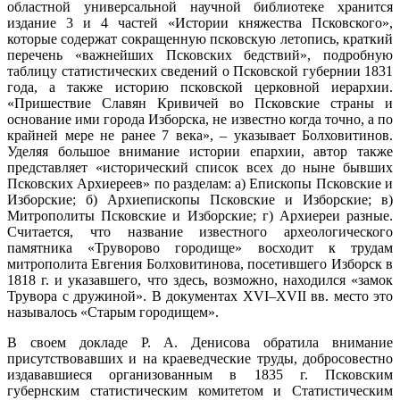
областной универсальной научной библиотеке хранится
издание 3 и 4 частей «Истории княжества Псковского»,
которые содержат сокращенную псковскую летопись, краткий
перечень «важнейших Псковских бедствий», подробную
таблицу статистических сведений о Псковской губернии 1831
года, а также историю псковской церковной иерархии.
«Пришествие Славян Кривичей во Псковские страны и
основание ими города Изборска, не известно когда точно, а по
крайней мере не ранее 7 века», – указывает Болховитинов.
Уделяя большое внимание истории епархии, автор также
представляет «исторический список всех до ныне бывших
Псковских Архиереев» по разделам: а) Епископы Псковские и
Изборские; б) Архиепископы Псковские и Изборские; в)
Митрополиты Псковские и Изборские; г) Архиереи разные.
Считается, что название известного археологического
памятника «Труворово городище» восходит к трудам
митрополита Евгения Болховитинова, посетившего Изборск в
1818 г. и указавшего, что здесь, возможно, находился «замок
Трувора с дружиной». В документах XVI–XVII вв. место это
называлось «Старым городищем».
В своем докладе Р. А. Денисова обратила внимание
присутствовавших и на краеведческие труды, добросовестно
издававшиеся организованным в 1835 г. Псковским
губернским статистическим комитетом и Статистическим