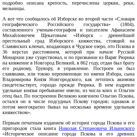
подробно описана крепость, перечислены церкви, реки,
мельницы.
А вот что сообщалось об Изборске во второй части «Словаря
географического Российского государства» (1804),
составленного ученым-географом и писателем Афанасием
Михайловичем Щекатовым: «Изборск – древнейший
престольный град Изборского княжества, стоящий на
Славянских ключах, впадающих в Чудское озеро, ото Пскова в
36 верстах расстоянием, которой при начале Русской
Монархии уже существовал, и по призвании из Варяг Рюрика
на княжение в Новгород Великий, в 862 году, отдан был брату
его родному, Трувору, в управление. Построен он был
славянами, или токмо переименован по имени Избора, сына
Владимирова Князя Новгородского, как летопись акимова
свидетельствует, гораздо прежде Рюрика. В нем издревле
удельные князья пребывание имели, из числа коих и Ольгин
отец был. По построении Великою княгинею Ольгою Пскова,
остался он в числе подсудных Пскову городов; однакож и
потом многократно бывал на несколько времени удельным
княжеством».
Первым печатным изданием об истории города Пскова и его
пригородов стала книга
Николая Степановича Ильинского
«Историческое описание города Пскова и его древних