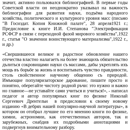
значит, активно пользовался библиографией. В первые годы
Советской власти он неоднократно указывал на важность
библиографии для развития науки, подъёма народного
хозяйства, политического и культурного уровня масс (письмо
"В Госиздат. Копия Книжной палате", 28 апреля1921 г.;
Предисловие к книге И.И. Степанова "Электрификация
РСФСР в связи с переходной фазой мирового хозяйства",1922
г., статья "О значении воинствующего материализма",1922 г.,
и др.)
«Свершившееся великое и радостное обновление на­шего
отечества властно налагаетъ на более знающихъ обязательство
дълиться сокровищами науки съ мас­сами, дабы укреплять ихъ
мощь въ борьбе за жизнь и воспитывать чувство правдивости,
столь свойственное научному общению съ природой.
Имъющие популя­ризаторское дарование, пишите просто и
понятно, оберегайте чистоту родной ръчи: это нужно и важно
но главное—не уставайте сами учиться и учиться!», - написал
педагог и автор популярных книг по физике Николай
Сергеевич Дрентельн в предисловии к своему новому
изданию «В дебрях нашей популярно-научной литературы», в
котором он отобрал лучшие по его мнению книги по физике,
химии, астрономии, как отечественных авторов, так и
зарубежных, снабдив их подробными аннотациями и
подвергнув внимательному разбору.