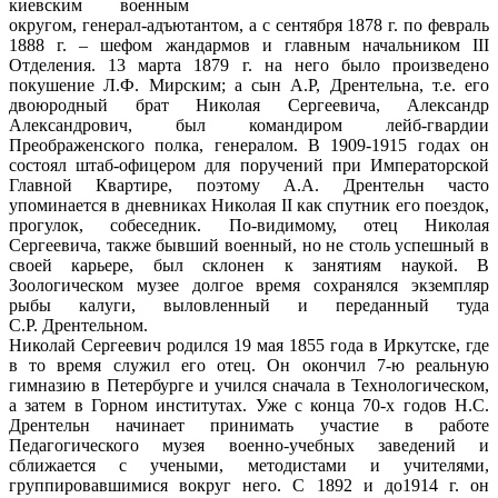
киевским военным
округом, генерал-адъютантом, а с сентября 1878 г. по февраль
1888 г. – шефом жандармов и главным начальником III
Отделения. 13 марта 1879 г. на него было произведено
покушение Л.Ф. Мирским; а сын А.Р, Дрентельна, т.е. его
двоюродный брат Николая Сергеевича, Александр
Александрович, был командиром лейб-гвардии
Преображенского полка, генералом. В 1909-1915 годах он
состоял штаб-офицером для поручений при Императорской
Главной Квартире, поэтому А.А. Дрентельн часто
упоминается в дневниках Николая II как спутник его поездок,
прогулок, собеседник. По-видимому, отец Николая
Сергеевича, также бывший военный, но не столь успешный в
своей карьере, был склонен к занятиям наукой. В
Зоологическом музее долгое время сохранялся экземпляр
рыбы калуги, выловленный и переданный туда
С.Р. Дрентельном.
Николай Сергеевич родился 19 мая 1855 года в Иркутске, где
в то время служил его отец. Он окончил 7-ю реальную
гимназию в Петербурге и учился сначала в Технологическом,
а затем в Горном институтах. Уже с конца 70-х годов Н.С.
Дрентельн начинает принимать участие в работе
Педагогического музея военно-учебных заведений и
сближается с учеными, методистами и учителями,
группировавшимися вокруг него. С 1892 и до1914 г. он