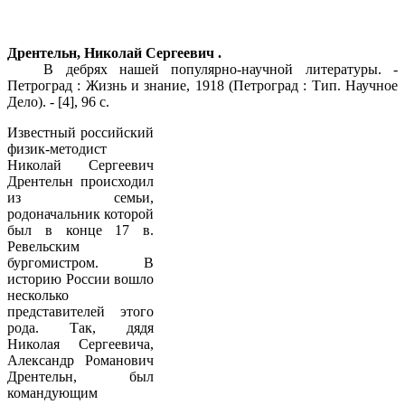
Дрентельн, Николай Сергеевич .
В дебрях нашей популярно-научной литературы. -
Петроград : Жизнь и знание, 1918 (Петроград : Тип. Научное
Дело). - [4], 96 с.
Известный российский
физик-методист
Николай Сергеевич
Дрентельн происходил
из семьи,
родоначальник которой
был в конце 17 в.
Ревельским
бургомистром. В
историю России вошло
несколько
представителей этого
рода. Так, дядя
Николая Сергеевича,
Александр Романович
Дрентельн, был
командующим