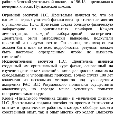
работал Земской учительской школе, а в 196-18 – преподавал в
вечерних классах Путиловской школы.
Огромной заслугой Н.С. Дрентельна является то, что он
одним из первых учителей физики ввел практические занятия
с учащимися... Н. С. Дрентельн создал большую физическую
лабораторию из оригинальных приборов. Каждая
демонстрация, каждый лабораторный эксперимент
Дрентальна были методически выверены, подкупали
простотой и продуманностью. Он считал, что «ход опыта
должен быть ясен во всех подробностях; результат должен
быть настолько определенным, чтобы не вызывать
сомнений».
Исключительной заслугой Н.С. Дрентельна является
созданный им оригинальный курс физик, основанный на
изучении физических явлений с помощью простых опытов на
самодельных и упрощенных приборах. Только спустя 100 лет
коллектив из нескольких методистов под руководством
академика РАО В.Г. Разумовского попытался осуществить
аналогичную, но гораздо менее успешную попытку
построения такого курса.
Кроме «Начального учебника химии» и «начальной физики»
Н.С. Дрентельном созданы пособия по простым физическим
опытам и практическим работам, в которых обобщен как его
собственный опыт, так и опыт многих его коллег. Высокую