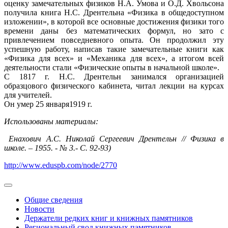
оценку замечательных физиков Н.А. Умова и О.Д. Хвольсона
получила книга Н.С. Дрентельна «Физика в общедоступном
изложении», в которой все основные достижения физики того
времени даны без математических формул, но зато с
привлечением повседневного опыта. Он продолжил эту
успешную работу, написав такие замечательные книги как
«Физика для всех» и «Механика для всех», а итогом всей
деятельности стали «Физические опыты в начальной школе».
С 1817 г. Н.С. Дрентельн занимался организацией
образцового физического кабинета, читал лекции на курсах
для учителей.
Он умер 25 января1919 г.
Использованы материалы:
Енахович А.С. Николай Сергеевич Дрентельн // Физика в
школе. – 1955. - № 3.- С. 92-93)
http://www.eduspb.com/node/2770
Общие сведения
Новости
Держатели редких книг и книжных памятников
Региональный свод книжных памятников