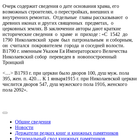
Очерк содержит сведения о дате основания храма, его
возможных строителях, о перестройках, внешних и
внутренних ремонтах. Отдельные главы рассказывают о
древних иконах и других священных предметах, о
церковных землях. В заключении авторы дают краткие
исторические сведения о храме и приходе : «С 1542 до
1790 Николаевский храм был патрональным и соборным,
он считался покровителем города и соседней волости.
В1790 г. именным Указом Ея Императорского Величества
Николаевский собор переведен в новопостроенный
Троицкий
<…> В1793 г. при церкви было дворов 100, душ муж. пола
395, жен. п. 420… К 1 января1915 г. при Николаевской церкви
числится дворов 547, душ мужеского пола 1916, женского
пола 2092».
Общие сведения
Новости
Держатели редких книг и книжных памятников
Региональный свод книжных памятников