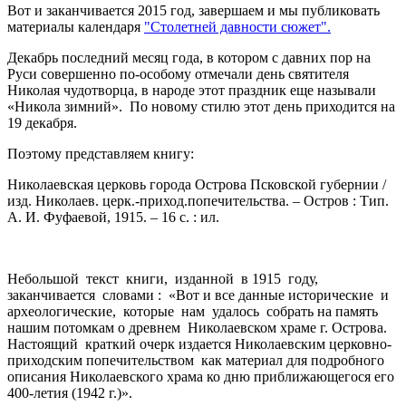
Вот и заканчивается 2015 год, завершаем и мы публиковать
материалы календаря
"Столетней давности сюжет".
Декабрь последний месяц года, в котором с давних пор на
Руси совершенно по-особому отмечали день святителя
Николая чудотворца, в народе этот праздник еще называли
«Никола зимний». По новому стилю этот день приходится на
19 декабря.
Поэтому представляем книгу:
Николаевская церковь города Острова Псковской губернии /
изд. Николаев. церк.-приход.попечительства. – Остров : Тип.
А. И. Фуфаевой, 1915. – 16 с. : ил.
Небольшой текст книги, изданной в 1915 году,
заканчивается словами : «Вот и все данные исторические и
археологические, которые нам удалось собрать на память
нашим потомкам о древнем Николаевском храме г. Острова.
Настоящий краткий очерк издается Николаевским церковно-
приходским попечительством как материал для подробного
описания Николаевского храма ко дню приближающегося его
400-летия (1942 г.)».