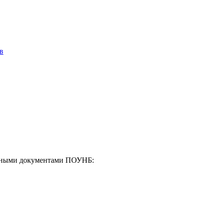
в
енными документами ПОУНБ: