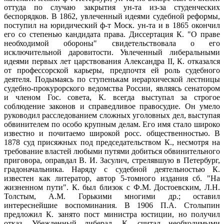
оттуда по случаю закрытия ун-та из-за студенческих
беспорядков. В 1862, увлеченный идеями судебной реформы,
поступил на юридический ф-т Моск. ун-та и в 1865 окончил
его со степенью кандидата права. Диссертация К. "О праве
необходимой обороны" свидетельствовала о его
исключительной даровитости. Увлеченный либеральными
идеями первых лет царствования Александра II, К. отказался
от профессорской карьеры, предпочтя ей роль судебного
деятеля. Подымаясь по ступенькам иерархической лестницы
судебно-прокурорского ведомства России, являясь сенатором
и членом Гос. совета, К. всегда выступал за строгое
соблюдение законов и справедливое правосудие. Он умело
руководил расследованием сложных уголовных дел, выступая
обвинителем по особо крупным делам. Его имя стало широко
известно и почитаемо широкой росс. общественностью. В
1878 суд присяжных под председательством К., несмотря на
требование властей любыми путями добиться обвинительного
приговора, оправдал В. И. Засулич, стрелявшую в Петербург,
градоначальника. Наряду с судебной деятельностью К.
известен как литератор, автор 5-томного издания сб. "На
жизненном пути". К. был близок с Ф.М. Достоевским, Л.Н.
Толстым, А.М. Горькими многими др.; оставил
интереснейшие воспоминания. В 1906 П.А. Столыпин
предложил К. занято пост министра юстиции, но получил
отказ. Убежденный либерал, К. считал необходимыми