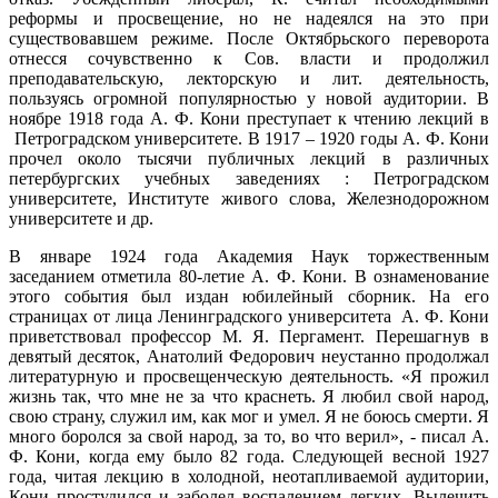
реформы и просвещение, но не надеялся на это при
существовавшем режиме. После Октябрьского переворота
отнесся сочувственно к Сов. власти и продолжил
преподавательскую, лекторскую и лит. деятельность,
пользуясь огромной популярностью у новой аудитории. В
ноябре 1918 года А. Ф. Кони преступает к чтению лекций в
Петроградском университете. В 1917 – 1920 годы А. Ф. Кони
прочел около тысячи публичных лекций в различных
петербургских учебных заведениях : Петроградском
университете, Институте живого слова, Железнодорожном
университете и др.
В январе 1924 года Академия Наук торжественным
заседанием отметила 80-летие А. Ф. Кони. В ознаменование
этого события был издан юбилейный сборник. На его
страницах от лица Ленинградского университета А. Ф. Кони
приветствовал профессор М. Я. Пергамент. Перешагнув в
девятый десяток, Анатолий Федорович неустанно продолжал
литературную и просвещенческую деятельность. «Я прожил
жизнь так, что мне не за что краснеть. Я любил свой народ,
свою страну, служил им, как мог и умел. Я не боюсь смерти. Я
много боролся за свой народ, за то, во что верил», - писал А.
Ф. Кони, когда ему было 82 года. Следующей весной 1927
года, читая лекцию в холодной, неотапливаемой аудитории,
Кони простудился и заболел воспалением легких. Вылечить