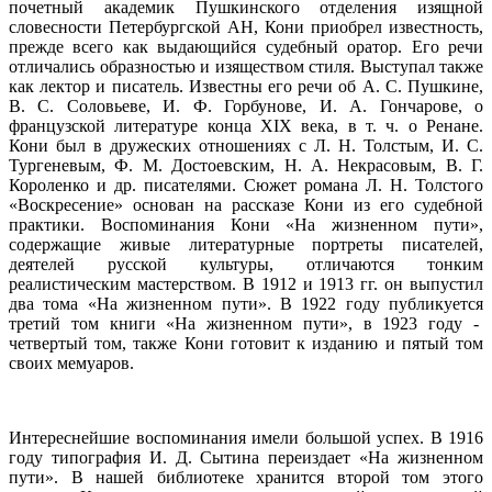
почетный академик Пушкинского отделения изящной
словесности Петербургской АН, Кони приобрел известность,
прежде всего как выдающийся судебный оратор. Его речи
отличались образностью и изяществом стиля. Выступал также
как лектор и писатель. Известны его речи об А. С. Пушкине,
В. С. Соловьеве, И. Ф. Горбунове, И. А. Гончарове, о
французской литературе конца XIX века, в т. ч. о Ренане.
Кони был в дружеских отношениях с Л. Н. Толстым, И. С.
Тургеневым, Ф. М. Достоевским, Н. А. Некрасовым, В. Г.
Короленко и др. писателями. Сюжет романа Л. Н. Толстого
«Воскресение» основан на рассказе Кони из его судебной
практики. Воспоминания Кони «На жизненном пути»,
содержащие живые литературные портреты писателей,
деятелей русской культуры, отличаются тонким
реалистическим мастерством. В 1912 и 1913 гг. он выпустил
два тома «На жизненном пути». В 1922 году публикуется
третий том книги «На жизненном пути», в 1923 году -
четвертый том, также Кони готовит к изданию и пятый том
своих мемуаров.
Интереснейшие воспоминания имели большой успех. В 1916
году типография И. Д. Сытина переиздает «На жизненном
пути». В нашей библиотеке хранится второй том этого