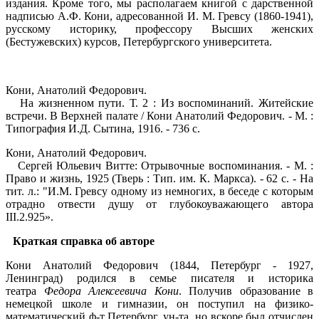
издания. Кроме того, мы располагаем книгой с дарственной
надписью А.Ф. Кони, адресованной И. М. Гревсу (1860-1941),
русскому историку, профессору Высших женских
(Бестужевских) курсов, Петербургского университета.
Кони, Анатолий Федорович.
На жизненном пути. Т. 2 : Из воспоминаний. Житейские
встречи. В Верхней палате / Кони Анатолий Федорович. - М. :
Типография И.Д. Сытина, 1916. - 736 с.
Кони, Анатолий Федорович.
Сергей Юльевич Витте: Отрывочные воспоминания. - М. :
Право и жизнь, 1925 (Тверь : Тип. им. К. Маркса). - 62 с. - На
тит. л.: "И.М. Гревсу одному из немногих, в беседе с которым
отрадно отвести душу от глубокоуважающего автора
III.2.925».
Краткая справка об авторе
Кони Анатолий Федорович (1844, Петербург - 1927,
Ленинград) родился в семье писателя и историка
театра
Федора Алексеевича Кони
. Получив образование в
немецкой школе и гимназии, он поступил на физико-
математический ф-т Петербург, ун-та, но вскоре был отчислен