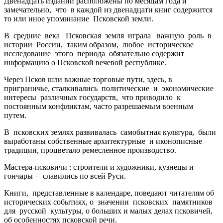
Двенадцать изданий расположены по месяцам года и
замечательно, что в каждой из двенадцати книг содержится
то или иное упоминание Псковской земли.
В средние века Псковская земля играла важную роль в
истории России, таким образом, любое историческое
исследование этого периода обязательно содержит
информацию о Псковской вечевой республике.
Через Псков шли важные торговые пути, здесь, в
приграничье, сталкивались политические и экономические
интересы различных государств, что приводило к
постоянным конфликтам, часто разрешаемым военным
путем.
В псковских землях развивалась самобытная культура, были
выработаны собственные архитектурные и иконописные
традиции, процветало ремесленное производство.
Мастера-псковичи : строители и художники, кузнецы и
гончары – славились по всей Руси.
Книги, представленные в календаре, поведают читателям об
исторических событиях, о значении псковских памятников
для русской культуры, о больших и малых делах псковичей,
об особенностях псковской речи.