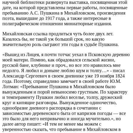
научной библиотеки развернута выставка, посвященная этой
дате, на которой представлены первые работы, посвященные
пребыванию А.С. Пушкина в Михайловском, произведения
поэта, вышедшие до 1917 года, а также интересные в
полиграфическом отношении миниатюрные издания.
Михайловская ссылка продлиться чуть более двух лет.
Казалось бы, не такой уж большой срок, но какую
значительную роль сыграют эти годы в судьбе Пушкина.
«Вышед из Лицея, я почти тотчас уехал в Псковскую деревню
моей матери. Помню, как обрадовался сельской жизни,
русской бане, клубнике и проч., но все это нравилось мне
недолго. Я любил и доныне люблю шум и толпу…» - писал
Александр Сергеевич в своем дневнике уже 19 ноября 1824
года. Поэтому, справедливо замечает в своей работе Ю.М.
Лотман: «Пребывание Пушкина в Михайловском было
вынужденным и порой невыносимо грустным. По характеру
и темпераменту Пушкин любил веселье, толпу, дружеский
круг и кипящие разговоры. Вынужденное одиночество,
однообразие дневного распорядка в сочетании с
зависимостью деревенского быта от капризов погоды — все
это было для него непривычно и иногда мучительно.», но
далее автор пишет: «И тем не менее мы можем с
уверенностью сказать, что пребывание в Михайловском в