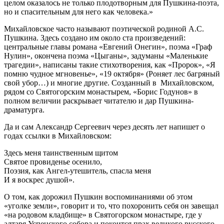
целом оказалось не только плодотворным для Пушкина-поэта,
но и спасительным для него как человека.»
Михайловское часто называют поэтической родиной А.С.
Пушкина. Здесь создано им около ста произведений:
центральные главы романа «Евгений Онегин», поэма «Граф
Нулин», окончена поэма «Цыганы», задуманы «Маленькие
трагедии», написаны такие стихотворения, как «Пророк», «Я
помню чудное мгновенье», «19 октября» (Роняет лес багряный
свой убор…) и многие другие. Созданный в Михайловском,
рядом со Святогорским монастырем, «Борис Годунов» в
полном величии раскрывает читателю и дар Пушкина-
драматурга.
Да и сам Александр Сергеевич через десять лет напишет о
годах ссылки в Михайловском:
Здесь меня таинственным щитом
Святое провиденье осенило,
Поэзия, как Ангел-утешитель, спасла меня
И я воскрес душой».
О том, как дорожил Пушкин воспоминаниями об этом
«уголке земли», говорит и то, что похоронить себя он завещал
«на родовом кладбище» в Святогорском монастыре, где у
алтаря Успенского собора и покоится прах великого русского