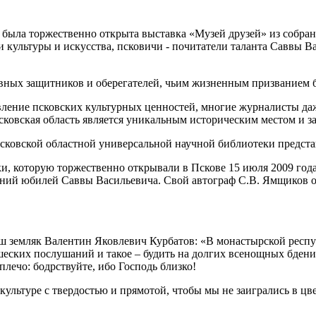
ке была торжественно открыта выставка «Музей друзей» из собр
 культуры и искусства, псковичи - почитатели таланта Саввы В
овных защитников и оберегателей, чьим жизненным призванием 
вление псковских культурных ценностей, многие журналисты да
Псковская область является уникальным историческим местом и за
сковской областной универсальной научной библиотеки представ
ки, которую торжественно открывали в Пскове 15 июля 2009 год
летний юбилей Саввы Васильевича. Свой автограф С.В. Ямщиков 
наш земляк Валентин Яковлевич Курбатов: «В монастырской респ
ашеских послушаний и такое – будить на долгих всенощных бден
 плечо: бодрствуйте, ибо Господь близко!
 культуре с твердостью и прямотой, чтобы мы не заигрались в 