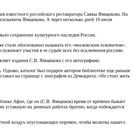
ания известного российского реставратора Саввы Ямщикова. На
асильевича Ямщикова. А через несколько дней 19 июля
было сохранение культурного наследия России.
же стали обоснованно называть его «московским псковичом».
служивает участия в ее судьбе всех без исключения россиян.
ляет издания С.В. Ямщикова с его автографами.
а. Однако, каталог был подарен автором библиотеке еще раньше
оставил на странице с эпиграфом из Демокрита: «Не стоит жить
ублике Афон, где он (С.В. Ямщиков) время от времени бывает
иях уставшую на дневных работах братию, когда побеждается
цветной воздух опустошающих перемен, чтобы молитва нашего