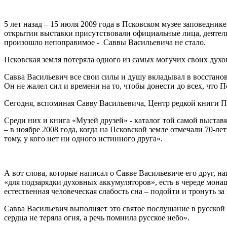
5 лет назад – 15 июля 2009 года в Псковском музее заповедни
открытии выставки присутствовали официальные лица, деятели
произошло непоправимое - Саввы Васильевича не стало.
Псковская земля потеряла одного из самых могучих своих дух
Савва Васильевич все свои силы и душу вкладывал в восстано
Он не жалел сил и времени на то, чтобы донести до всех, что 
Сегодня, вспоминая Савву Васильевича, Центр редкой книги П
Среди них и книга «Музей друзей» - каталог той самой выстав
– в ноябре 2008 года, когда на Псковской земле отмечали 70-
тому, у кого нет ни одного истинного друга».
А вот слова, которые написал о Савве Васильевиче его друг, 
«для подзарядки духовных аккумуляторов», есть в череде мон
естественная человеческая слабость сна – подойти и тронуть за
Савва Васильевич выполняет это святое послушание в русской
сердца не теряла огня, а речь помнила русское небо».