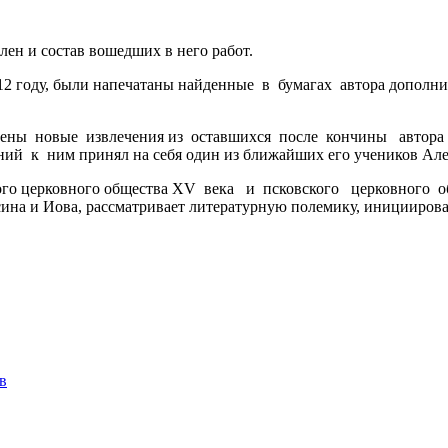
н и состав вошедших в него работ.
2 году, были напечатаны найденные в бумагах автора дополнит
ны новые извлечения из оставшихся после кончины автора 
й к ним принял на себя один из ближайших его учеников Але
ого церковного общества XV века и псковского церковного об
сина и Иова, рассматривает литературную полемику, иницииров
в