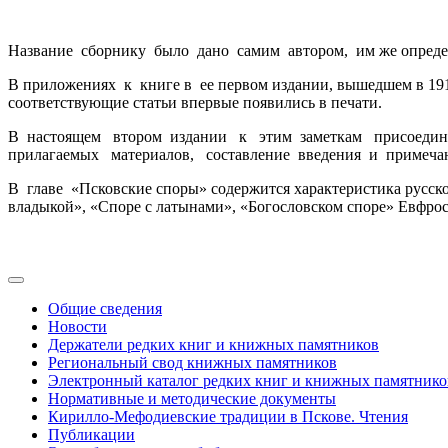
Название сборнику было дано самим автором, им же определе
В приложениях к книге в ее первом издании, вышедшем в 191
соответствующие статьи впервые появились в печати.
В настоящем втором издании к этим заметкам присоедине
прилагаемых материалов, составление введения и примечани
В главе «Псковские споры» содержится характеристика русск
владыкой», «Споре с латынами», «Богословском споре» Евфро
Общие сведения
Новости
Держатели редких книг и книжных памятников
Региональный свод книжных памятников
Электронный каталог редких книг и книжных памятнико
Нормативные и методические документы
Кирилло-Мефодиевские традиции в Пскове. Чтения
Публикации