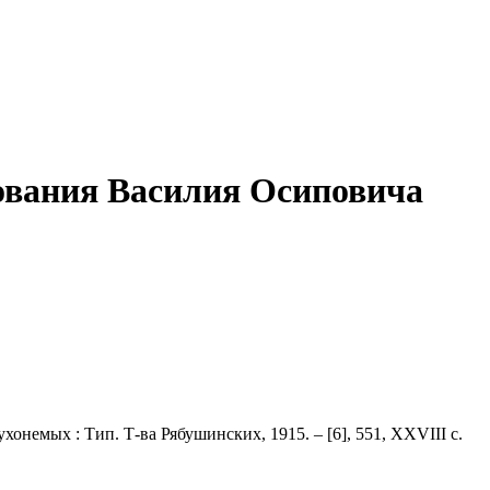
ования Василия Осиповича
хонемых : Тип. Т-ва Рябушинских, 1915. – [6], 551, XXVIII с.