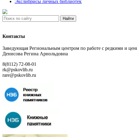
Экслибрисы личных библиотек
Найти
Контакты
Заведующая Региональным центром по работе с редкими и ц
Денисова Регина Арнольдовна
8(8112) 72-08-01
rk@pskovlib.ru
rare@pskovlib.ru