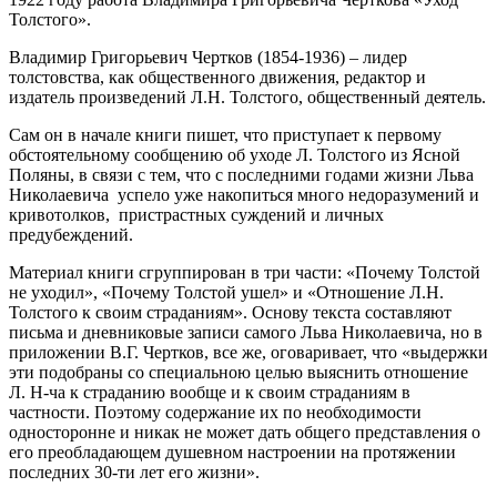
Толстого».
Владимир Григорьевич Чертков (1854-1936) – лидер
толстовства, как общественного движения, редактор и
издатель произведений Л.Н. Толстого, общественный деятель.
Сам он в начале книги пишет, что приступает к первому
обстоятельному сообщению об уходе Л. Толстого из Ясной
Поляны, в связи с тем, что с последними годами жизни Льва
Николаевича успело уже накопиться много недоразумений и
кривотолков, пристрастных суждений и личных
предубеждений.
Материал книги сгруппирован в три части: «Почему Толстой
не уходил», «Почему Толстой ушел» и «Отношение Л.Н.
Толстого к своим страданиям». Основу текста составляют
письма и дневниковые записи самого Льва Николаевича, но в
приложении В.Г. Чертков, все же, оговаривает, что «выдержки
эти подобраны со специальною целью выяснить отношение
Л. Н-ча к страданию вообще и к своим страданиям в
частности. Поэтому содержание их по необходимости
односторонне и никак не может дать общего представления о
его преобладающем душевном настроении на протяжении
последних 30-ти лет его жизни».