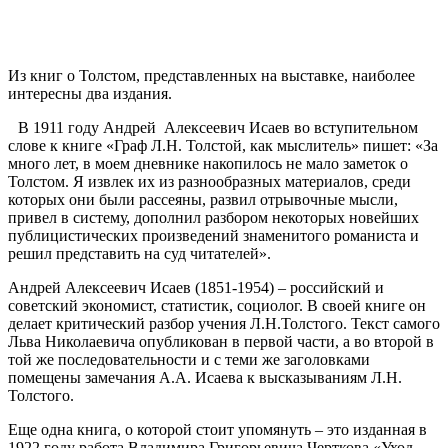
Из книг о Толстом, представленных на выставке, наиболее
интересны два издания.
В 1911 году Андрей Алексеевич Исаев во вступительном
слове к книге «Граф Л.Н. Толстой, как мыслитель» пишет: «За
много лет, в моем дневнике накопилось не мало заметок о
Толстом. Я извлек их из разнообразных материалов, среди
которых они были рассеяны, развил отрывочные мысли,
привел в систему, дополнил разбором некоторых новейших
публицистических произведений знаменитого романиста и
решил представить на суд читателей».
Андрей Алексеевич Исаев (1851-1954) – российский и
советский экономист, статистик, социолог. В своей книге он
делает критический разбор учения Л.Н.Толстого. Текст самого
Льва Николаевича опубликован в первой части, а во второй в
той же последовательности и с теми же заголовками
помещены замечания А.А. Исаева к высказываниям Л.Н.
Толстого.
Еще одна книга, о которой стоит упомянуть – это изданная в
1922 году работа Владимира Григорьевича Черткова «Уход