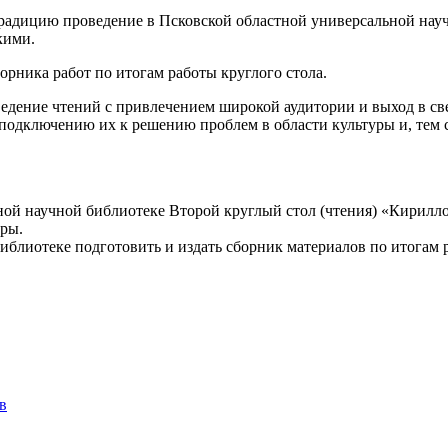
 традицию проведение в Псковской областной универсальной на
кими.
орника работ по итогам работы круглого стола.
оведение чтений с привлечением широкой аудитории и выход в с
 подключению их к решению проблем в области культуры и, тем 
ьной научной библиотеке Второй круглый стол (чтения) «Кирил
ры.
иблиотеке подготовить и издать сборник материалов по итогам
в