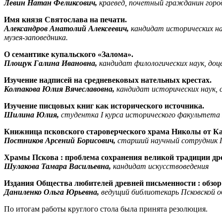
Левин Натан Феликсович,
краевед, почетный гражданин горо
Имя князя Святослава на печати.
Александров Анатолий Алексеевич,
кандидат исторических на
музея-заповедника.
О семантике купальского «Залома».
Площук Галина Ивановна,
кандидат филологических наук, до
Изучение надписей на средневековых нательных крестах.
Колпакова Юлия Вячеславовна,
кандидат исторических наук, 
Изучение писцовых книг как исторического источника.
Шилина Юлия,
студентка
I курса исторического факультета
Книжница псковского староверческого храма Николы от Ка
Постников Арсений Борисович,
старший научный сотрудник Пс
Храмы Пскова : проблема сохранения великой традиции др
Шулакова Тамара Васильевна,
кандидат искусствоведения
Издания Общества любителей древней письменности : обзор
Даниленко Ольга Юрьевна,
ведущий библиотекарь Псковской о
По итогам работы круглого стола была принята резолюция.