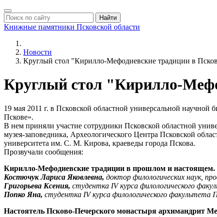
Найти
Книжные памятники
Псковской области
Новости
Круглый стол "Кирилло-Мефодиевские традиции в Пско
Круглый стол "Кирилло-Мефо
19 мая 2011 г. в Псковской областной универсальной научной
Пскове».
В нем приняли участие сотрудники Псковской областной униве
музея-заповедника, Археологического Центра Псковской област
университета им. С. М. Кирова, краеведы города Пскова.
Прозвучали сообщения:
Кирилло-Мефодиевские традиции в прошлом и настоящем.
Костючук Лариса Яковлевна,
доктор филологических наук, про
Григорьева Ксения,
студентка
IV курса филологического факу
Попко Яна,
студентка
IV курса филологического факультета
П
Настоятель Псково-Печерского монастыря архимандрит М