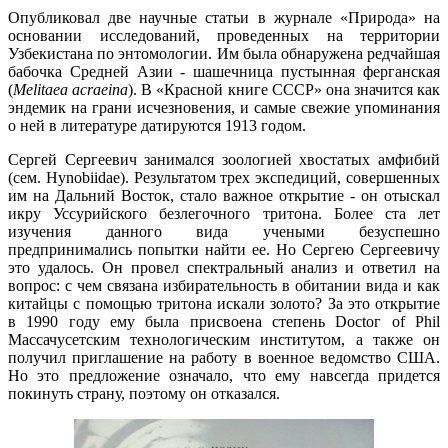
Опубликовал две научные статьи в журнале «Природа» на
основании исследований, проведенных на территории
Узбекистана по энтомологии. Им была обнаружена редчайшая
бабочка Средней Азии - шашечница пустынная ферганская
(
Melitaea acraeina
). В «Красной книге СССР» она значится как
эндемик на грани исчезновения, и самые свежие упоминания
о ней в литературе датируются 1913 годом.
Сергей Сергеевич занимался зоологией хвостатых амфибий
(сем. Hynobiidae). Результатом трех экспедиций, совершенных
им на Дальний Восток, стало важное открытие - он отыскал
икру Уссурийского безлегочного тритона. Более ста лет
изучения данного вида учеными безуспешно
предпринимались попытки найти ее. Но Сергею Сергеевичу
это удалось. Он провел спектральный анализ и ответил на
вопрос: с чем связана избирательность в обитании вида и как
китайцы с помощью тритона искали золото? За это открытие
в 1990 году ему была присвоена степень Dосtог оf Рhil
Массачусетским технологическим институтом, а также он
получил приглашение на работу в военное ведомство США.
Но это предложение означало, что ему навсегда придется
покинуть страну, поэтому он отказался.