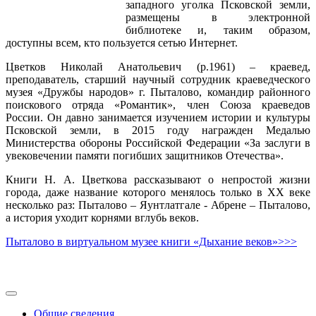
западного уголка Псковской земли,
размещены в электронной
библиотеке и, таким образом,
доступны всем, кто пользуется сетью Интернет.
Цветков Николай Анатольевич (р.1961) – краевед,
преподаватель, старший научный сотрудник краеведческого
музея «Дружбы народов» г. Пыталово, командир районного
поискового отряда «Романтик», член Союза краеведов
России. Он давно занимается изучением истории и культуры
Псковской земли, в 2015 году награжден Медалью
Министерства обороны Российской Федерации «За заслуги в
увековечении памяти погибших защитников Отечества».
Книги Н. А. Цветкова рассказывают о непростой жизни
города, даже название которого менялось только в XX веке
несколько раз: Пыталово – Яунтлатгале - Абрене – Пыталово,
а история уходит корнями вглубь веков.
Пыталово в виртуальном музее книги «Дыхание веков»>>>
Общие сведения