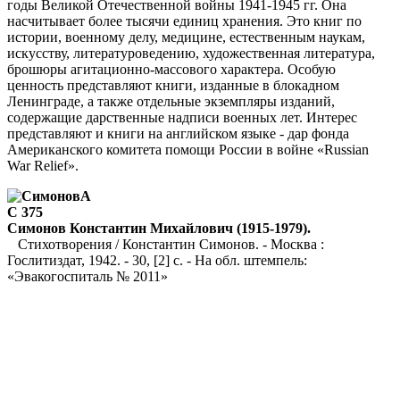
годы Великой Отечественной войны 1941-1945 гг. Она
насчитывает более тысячи единиц хранения. Это книг по
истории, военному делу, медицине, естественным наукам,
искусству, литературоведению, художественная литература,
брошюры агитационно-массового характера. Особую
ценность представляют книги, изданные в блокадном
Ленинграде, а также отдельные экземпляры изданий,
содержащие дарственные надписи военных лет. Интерес
представляют и книги на английском языке - дар фонда
Американского комитета помощи России в войне «Russian
War Relief».
А
С 375
Симонов Константин Михайлович (1915-1979).
Стихотворения / Константин Симонов. - Москва :
Гослитиздат, 1942. - 30, [2] с. - На обл. штемпель:
«Эвакогоспиталь № 2011»