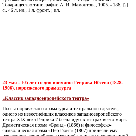
Товарищество типографии А. И. Мамонтова, 1905. - 186, [2]
с., 46 л. ил., 1 л. фронт. ; ил.
23 мая - 105 лет со дня кончины Генрика Ибсена (1828-
1906), норвежского драматурга
«Классик западноевропейского театра»
Пьесы норвежского драматурга и театрального деятеля,
одного из известнейших классиков западноевропейского
театра XIX века Генрика Ибсена идут в театрах всего мира.
Драматическая поэма «Бранд» (1866) и философско-
символическая драма «Пер Гюнт» (1867) принесли ему
известность европейского масштаба, а пьесы о современной