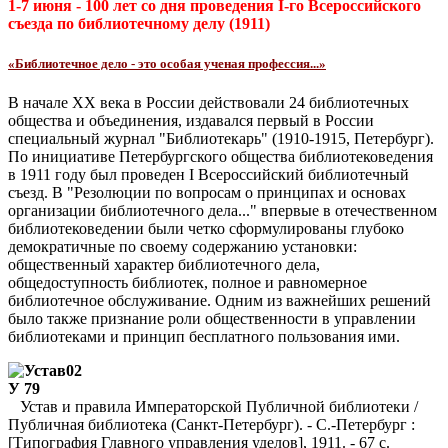
1-7 июня - 100 лет со дня проведения
I
-го Всероссийского
съезда по библиотечному делу (1911)
«Библиотечное дело - это особая ученая профессия...»
В начале XX века в России действовали 24 библиотечных
общества и объединения, издавался первый в России
специальный журнал "Библиотекарь" (1910-1915, Петербург).
По инициативе Петербургского общества библиотековедения
в 1911 году был проведен I Всероссийский библиотечный
съезд. В "Резолюции по вопросам о принципах и основах
организации библиотечного дела..." впервые в отечественном
библиотековедении были четко сформулированы глубоко
демократичные по своему содержанию установки:
общественный характер библиотечного дела,
общедоступность библиотек, полное и равномерное
библиотечное обслуживание. Одним из важнейших решений
было также признание роли общественности в управлении
библиотеками и принцип бесплатного пользования ими.
02
У 79
Устав и правила Императорской Публичной библиотеки /
Публичная библиотека (Санкт-Петербург). - С.-Петербург :
[Типография Главного управления уделов], 1911. - 67 с.