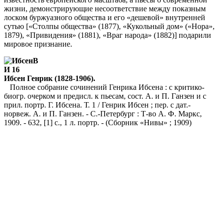
жизни, демонстрирующие несоответствие между показным
лоском буржуазного общества и его «дешевой» внутренней
сутью [«Столпы общества» (1877), «Кукольный дом» («Нора»,
1879), «Привидения» (1881), «Враг народа» (1882)] подарили
мировое признание.
В
И 16
Ибсен Генрик (1828-1906).
Полное собрание сочинений Генрика Ибсена : с критико-
биогр. очерком и предисл. к пьесам, сост. А. и П. Ганзен и с
прил. портр. Г. Ибсена. Т. 1 / Генрик Ибсен ; пер. с дат.-
норвеж. А. и П. Ганзен. - С.-Петербург : Т-во А. Ф. Маркс,
1909. - 632, [1] с., 1 л. портр. - (Сборник «Нивы» ; 1909)