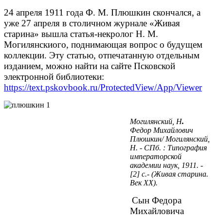
24 апреля 1911 года Ф. М. Плюшкин скончался, а
уже 27 апреля в столичном журнале «Живая
старина» вышла статья-некролог Н. М.
Могилянскиого, поднимающая вопрос о будущем
коллекции. Эту статью, отпечатанную отдельным
изданием, можно найти на сайте Псковской
электронной библиотеки:
https://text.pskovbook.ru/ProtectedView/App/Viewer
Могилянский, Н
.
Федор Михайлович
Плюшкин/ Могилянский,
Н. - СПб. : Типография
императорской
академии наук, 1911. -
[2] с.- (Живая старина.
Век ХХ).
Сын Федора
Михайловича