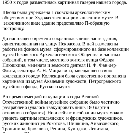
1950-х годов разместилась картинная галерея нашего города.
Школа была учреждена Псковским археологическим
обществом при Художественно-промышленном музее. В
законченном виде здание представляло П-образную
постройку.
До настоящего времени сохранилась лишь часть здания,
ориентированная на улицу Некрасова. В ней размещены
работы из фондов музея, сформированного на базе коллекции
музея Псковского Археологического Общества и частных
собраний, в том числе, местного жителя купца Фёдора
Плюшкина, мецената и земского деятеля Н. Ф. Фан-дер-
Флита, сенатора А. Н. Мицкевича, завещавшего свою
коллекцию городу. Коллекция была существенно пополнена
картинами из музея Академии художеств, Петроградского
музейного фонда, Русского музея.
Во время немецкой оккупации в годы Великой
Отечественной войны музейное собрание было частично
разграблено (удалось эвакуировать лишь 180 картин
основного собрания). Но и сейчас в собрании музея можно
увидеть картины итальянских и французских художников,
русских живописцев Рокотова, Шишкина, Айвазовского,
Тропинина, Брюллова, Репина, Куинджи, Левитана,