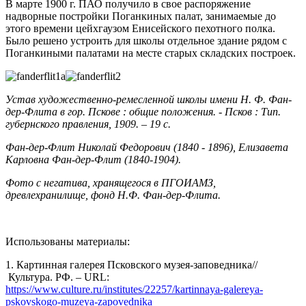
В марте 1900 г. ПАО получило в свое распоряжение
надворные постройки Поганкиных палат, занимаемые до
этого времени цейхгаузом Енисейского пехотного полка.
Было решено устроить для школы отдельное здание рядом с
Поганкиными палатами на месте старых складских построек.
Устав художественно-ремесленной школы имени Н. Ф. Фан-
дер-Флита в гор. Пскове : общие положения. - Псков : Тип.
губернского правления, 1909. – 19 с.
Фан-дер-Флит Николай Федорович (1840 - 1896), Елизавета
Карловна Фан-дер-Флит (1840-1904).
Фото с негатива, хранящегося в ПГОИАМЗ,
древлехранилище, фонд Н.Ф. Фан-дер-Флита.
Использованы материалы:
1. Картинная галерея Псковского музея-заповедника//
Культура. РФ. – URL:
https://www.culture.ru/institutes/22257/kartinnaya-galereya-
pskovskogo-muzeya-zapovednika