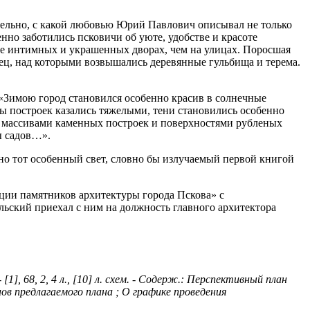
ительно, с какой любовью Юрий Павлович описывал не только
нно заботились псковичи об уюте, удобстве и красоте
ее интимных и украшенных дворах, чем на улицах. Поросшая
ец, над которыми возвышались деревянные гульбища и терема.
: «Зимою город становился особенно красив в солнечные
ы построек казались тяжелыми, тени становились особенно
и массивами каменных построек и поверхностями рубленых
ы садов…».
но тот особенный свет, словно бы излучаемый первой книгой
ции памятников архитектуры города Пскова» с
льский приехал с ним на должность главного архитектора
, 68, 2, 4 л., [10] л. схем. - Содерж.: Перспективный план
ов предлагаемого плана ; О графике проведения