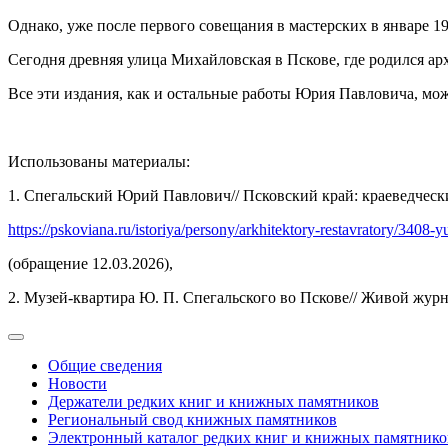
Однако, уже после первого совещания в мастерских в январе 
Сегодня древняя улица Михайловская в Пскове, где родился а
Все эти издания, как и остальные работы Юрия Павловича, мо
Использованы материалы:
1. Спегальский Юрий Павлович// Псковский край: краеведческ
https://pskoviana.ru/istoriya/persony/arkhitektory-restavratory/3408-y
(обращение 12.03.2026),
2. Музей-квартира Ю. П. Спегальского во Пскове// Живой жур
Общие сведения
Новости
Держатели редких книг и книжных памятников
Региональный свод книжных памятников
Электронный каталог редких книг и книжных памятнико