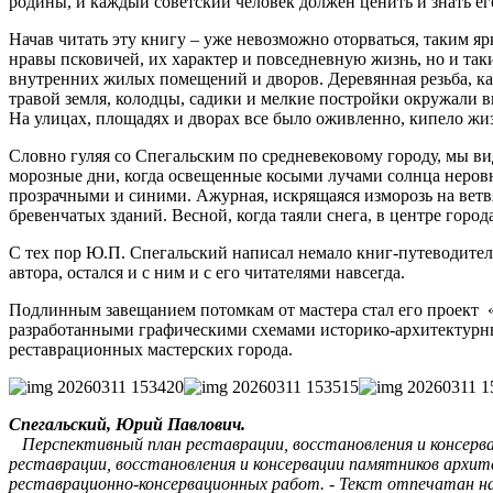
родины, и каждый советский человек должен ценить и знать его
Начав читать эту книгу – уже невозможно оторваться, таким 
нравы псковичей, их характер и повседневную жизнь, но и таки
внутренних жилых помещений и дворов. Деревянная резьба, ка
травой земля, колодцы, садики и мелкие постройки окружали 
На улицах, площадях и дворах все было оживленно, кипело жи
Словно гуляя со Спегальским по средневековому городу, мы вид
морозные дни, когда освещенные косыми лучами солнца неровн
прозрачными и синими. Ажурная, искрящаяся изморозь на вет
бревенчатых зданий. Весной, когда таяли снега, в центре гор
С тех пор Ю.П. Спегальский написал немало книг-путеводител
автора, остался и с ним и с его читателями навсегда.
Подлинным завещанием потомкам от мастера стал его проект «
разработанными графическими схемами историко-архитектурных
реставрационных мастерских города.
Спегальский, Юрий Павлович.
Перспективный план реставрации, восстановления и консервации 
реставрации, восстановления и консервации памятников архите
реставрационно-консервационных работ. - Текст отпечатан н