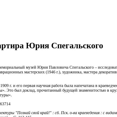
вартира Юрия Спегальского
 мемориальный музей Юрия Павловича Спегальского – исследова
таврационных мастерских (1946 г.), художника, мастера декорати
909 г. и его первая научная работа была напечатана в краеведч
ены». Это был доклад, прочитанный будущей знаменитостью в кр
туры».
итектуры
"Познай свой край!" : сб. Пск. о-ва краеведения : с вида