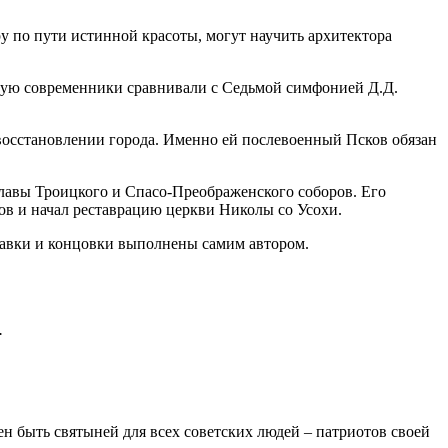
у по пути истинной красоты, могут научить архитектора
орую современники сравнивали с Седьмой симфонией Д.Д.
восстановлении города. Именно ей послевоенный Псков обязан
главы Троицкого и Спасо-Преображенского соборов. Его
ктов и начал реставрацию церкви Николы со Усохи.
ставки и концовки выполнены самим автором.
.
н быть святыней для всех советских людей – патриотов своей