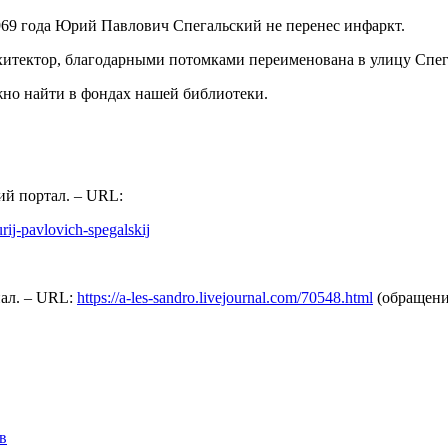
1969 года Юрий Павлович Спегальский не перенес инфаркт.
рхитектор, благодарными потомками переименована в улицу Спег
жно найти в фондах нашей библиотеки.
ий портал. – URL:
urij-pavlovich-spegalskij
нал. – URL:
https://a-les-sandro.livejournal.com/70548.html
(обращение
в