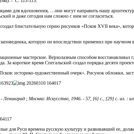
ма). - С. 113-115.
азцами для вдохновения, …они могут направить нашу архитектур
ский и даже сегодня нам сложно с ним не согласиться.
 создал блистательную серию рисунков «Псков XVII века», кот
заповедника, которую он впоследствии применил при научном 
врационные мастерские. Верхолазным способом восстанавливал 
рода. За короткое время Спегальский создал порядка десяти прое
 «Псков: историко-художественный очерк». Рисунок обложки, за
инград ; Москва: Искусство, 1946. - 57, [6] с., [29] с. ил. : ил
ые для Руси времена русскую культуру и развивавший ее, долже