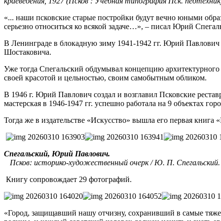
краеведения, 1927 (Псков : Учебная типография Пск. педтехнику
«... наши псковские старые постройки будут вечно юными обр
серьезно относиться ко всякой задаче…», – писал Юрий Спегаль
В Ленинграде в блокадную зиму 1941-1942 гг. Юрий Павлович
Шостаковича.
Уже тогда Спегальский обдумывал концепцию архитектурного 
своей красотой и цельностью, своим самобытным обликом.
В 1946 г. Юрий Павлович создал и возглавил Псковские реста
мастерская в 1946-1947 гг. успешно работала на 9 объектах го
Тогда же в издательстве «Искусство» вышла его первая книга
Спегальский, Юрий Павлович.
Псков: историко-художественный очерк / Ю. П. Спегальский. - Лен
Книгу сопровождает 29 фотографий.
«Город, защищавший нашу отчизну, сохранивший в самые тяжел