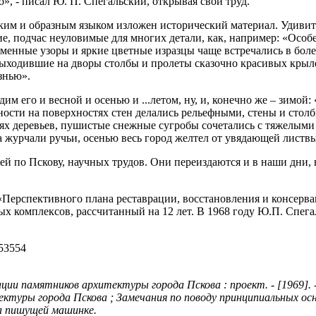
», - писал Ю. П. Спегальский, открывая свой труд.
ярким и образным языком изложен исторический материал. Удив
е, подчас неуловимые для многих детали, как, например: «Особе
менные узоры и яркие цветные изразцы чаще встречались в бол
выходившие на дворы столбы и пролеты сказочно красивых крыл
знью».
им его и весной и осенью и ...летом, ну, и, конечно же – зимой
ости на поверхностях стен делались рельефными, стены и столб
вях деревьев, пушистые снежные сугробы сочетались с тяжелым
ода журчали ручьи, осенью весь город желтел от увядающей листв
ей по Пскову, научных трудов. Они переиздаются и в наши дни, 
Перспективного плана реставрации, восстановления и консерва
 комплексов, рассчитанный на 12 лет. В 1968 году Ю.П. Спега
памятников архитектуры города Пскова : проект. - [1969]. - [1]
ктуры города Пскова ; Замечания по поводу принципиальных осн
а пишущей машинке.