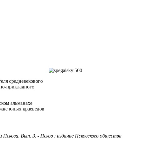
теля средневекового
вно-прикладного
еском альманахе
ужке юных краеведов.
ми Пскова. Вып. 3. - Псков : издание Псковского общества