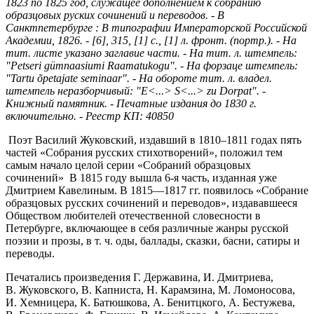
1823 по 1825 год, служащее дополнением к собранию
образцовых руских сочинений и переводов. - В
Санктпетербурге : В типографии Императорской Российской
Академии, 1826. - [6], 315, [1] с., [1] л. фронт. (портр.). - На
тит. листе указано заглавие части. - На тит. л. штемпель:
"Petseri gümnaasiumi Raamatukogu". - На форзаце штемпель:
"Tartu õpetajate seminaar". - На обороте тит. л. владел.
штемпель неразборчивый: "E<...> S<...> zu Dorpat". -
Книжный памятник. - Печатные издания до 1830 г.
включительно. - Реестр КП: 40850
Поэт Василий Жуковский, издавший в 1810–1811 годах пять
частей «Собрания русских стихотворений», положил тем
самым начало целой серии «Собраний образцовых
сочинений» В 1815 году вышла 6-я часть, изданная уже
Дмитрием Кавелиным. В 1815—1817 гг. появилось «Собрание
образцовых русских сочинений и переводов», издававшееся
Обществом любителей отечественной словесности в
Петербурге, включающее в себя различные жанры русской
поэзии и прозы, в т. ч. оды, баллады, сказки, басни, сатиры и
переводы.
Печатались произведения Г. Державина, И. Дмитриева,
В. Жуковского, В. Капниста, Н. Карамзина, М. Ломоносова,
И. Хемницера, К. Батюшкова, А. Бенитцкого, А. Бестужева,