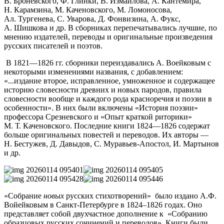
В. Броневского, Ф. Глинки, В. Измайлова, А. Кантемира,
Н. Карамзина, М. Каченовского, М. Ломоносова,
Ал. Тургенева, С. Уварова, Д. Фонвизина, А. Фукс,
А. Шишкова и др. В сборниках перепечатывались лучшие, по
мнению издателей, переводы и оригинальные произведения
русских писателей и поэтов.
В 1821—1826 гг. сборники переиздавались А. Воейковым с
некоторыми изменениями названия, с добавлением:
«...издание второе, исправленное, умноженное и содержащее
историю словесности древних и новых пародов, правила
словесности вообще и каждого рода красноречия и поэзии в
особенности». В них были включены «История поэзии»
профессора Срезневского и «Опыт краткой риторики»
М. Т. Каченовского. Последние книги 1824—1826 содержат
больше оригинальных повестей и переводов. Их авторы —
Н. Бестужев, Д. Давыдов, С. Муравьев-Апостол, И. Мартынов
и др.
«Собрание
новых
русских стихотворений» было издано А.Ф.
Войейковым в Санкт-Петербурге в 1824–1826 годах. Оно
представляет собой двухчастное дополнение к «Собранию
образцовых русских сочинений и переводов». Книги были