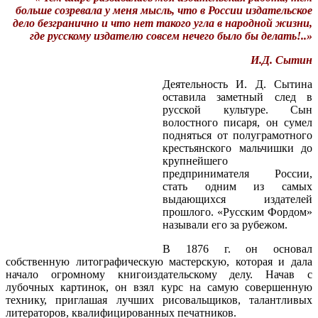
больше созревала у меня мысль, что в России издательское
дело безгранично и что нет такого угла в народной жизни,
где русскому издателю совсем нечего было бы делать!..»
И.Д. Сытин
Деятельность И. Д. Сытина
оставила заметный след в
русской культуре. Сын
волостного писаря, он сумел
подняться от полуграмотного
крестьянского мальчишки до
крупнейшего
предпринимателя России,
стать одним из самых
выдающихся издателей
прошлого. «Русским Фордом»
называли его за рубежом.
В 1876 г. он основал
собственную литографическую мастерскую, которая и дала
начало огромному книгоиздательскому делу. Начав с
лубочных картинок, он взял курс на самую совершенную
технику, приглашая лучших рисовальщиков, талантливых
литераторов, квалифицированных печатников.