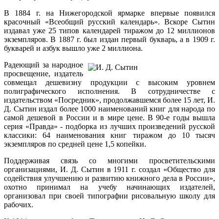
В 1884 г. на Нижегородской ярмарке впервые появился
красочный «Всеобщий русский календарь». Вскоре Сытин
издавал уже 25 типов календарей тиражом до 12 миллионов
экземпляров. В 1887 г. был издан первый букварь, а в 1909 г.
букварей и азбук вышло уже 2 миллиона.
Радеющий за народное
просвещение, издатель
совмещал дешевизну продукции с высоким уровнем
полиграфического исполнения. В сотрудничестве с
издательством «Посредник», продолжавшемся более 15 лет, И.
Д. Сытин издал более 1000 наименований книг для народа по
самой дешевой в России и в мире цене. В 90-е годы вышла
серия «Правда» - подборка из лучших произведений русской
классики: 64 наименования книг тиражом до 10 тысяч
экземпляров по средней цене 1,5 копейки.
Поддерживая связь со многими просветительскими
организациями, И. Д. Сытин в 1911 г. создал «Общество для
содействия улучшению и развитию книжного дела в России»,
охотно принимал на учебу начинающих издателей,
организовал при своей типографии рисовальную школу для
рабочих.