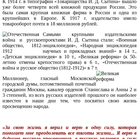
К 1914 г. в типографии «Товарищества И. Д. Сытина» вышло
уже более четверти всей книжной продукции России. Это
была самая крупная книжная фирма в России и одна из
крупнейших в Европе. К 1917 г. издательство имело
товарооборот почти в 18 миллионов рублей.
Самыми крупными издательскими
проектами И. Д. Сытина стали: «Военная
энциклопедия», «Народная энциклопедия
научных и прикладных знаний» в 14 т.,
«Детская энциклопедия» в 10 т., «Великая реформа» (к 50-
летию отмены крепостного права) в 6 т., «Отечественная
война и русское общество (1812-1912)» в 7 т.
Миллионер, гласный Московской
городской думы, потомственный почетный
гражданин Москвы, кавалер орденов Станислава и Анны 2 и
3 степеней, из всех русских издателей прошлого он наиболее
известен в наши дни тем, что посвятил свою жизнь
просвещению народа.
«За свою жизнь я верил и верю в одну силу, которая
помогает мне преодолевать все тяготы жизни... Я верю в
будущее русского просвещения, в русского человека, в силу