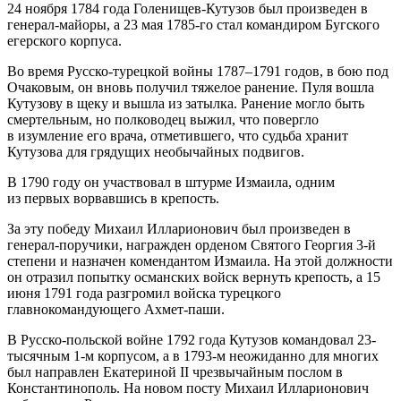
24 ноября 1784 года Голенищев-Кутузов был произведен в
генерал-майоры, а 23 мая 1785-го стал командиром Бугского
егерского корпуса.
Во время Русско-турецкой войны 1787–1791 годов, в бою под
Очаковым, он вновь получил тяжелое ранение. Пуля вошла
Кутузову в щеку и вышла из затылка. Ранение могло быть
смертельным, но полководец выжил, что повергло
в изумление его врача, отметившего, что судьба хранит
Кутузова для грядущих необычайных подвигов.
В 1790 году он участвовал в штурме Измаила, одним
из первых ворвавшись в крепость.
За эту победу Михаил Илларионович был произведен в
генерал-поручики, награжден орденом Святого Георгия 3-й
степени и назначен комендантом Измаила. На этой должности
он отразил попытку османских войск вернуть крепость, а 15
июня 1791 года разгромил войска турецкого
главнокомандующего Ахмет-паши.
В Русско-польской войне 1792 года Кутузов командовал 23-
тысячным 1-м корпусом, а в 1793-м неожиданно для многих
был направлен Екатериной II чрезвычайным послом в
Константинополь. На новом посту Михаил Илларионович