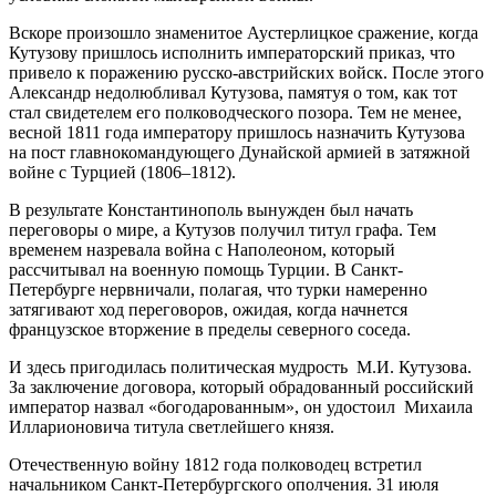
Вскоре произошло знаменитое Аустерлицкое сражение, когда
Кутузову пришлось исполнить императорский приказ, что
привело к поражению русско-австрийских войск. После этого
Александр недолюбливал Кутузова, памятуя о том, как тот
стал свидетелем его полководческого позора. Тем не менее,
весной 1811 года императору пришлось назначить Кутузова
на пост главнокомандующего Дунайской армией в затяжной
войне с Турцией (1806–1812).
В результате Константинополь вынужден был начать
переговоры о мире, а Кутузов получил титул графа. Тем
временем назревала война с Наполеоном, который
рассчитывал на военную помощь Турции. В Санкт-
Петербурге нервничали, полагая, что турки намеренно
затягивают ход переговоров, ожидая, когда начнется
французское вторжение в пределы северного соседа.
И здесь пригодилась политическая мудрость М.И. Кутузова.
За заключение договора, который обрадованный российский
император назвал «богодарованным», он удостоил Михаила
Илларионовича титула светлейшего князя.
Отечественную войну 1812 года полководец встретил
начальником Санкт-Петербургского ополчения. 31 июля