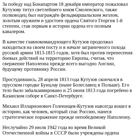
За победу над Бонапартом 18 декабря император пожаловал
Кутузову титул светлейшего князя Смоленского, также
полководец был награждён фельдмаршальским жезлом,
золотым оружием и удостоен ордена Святого Георгия 1-й
степени, став первым в истории ордена его полным
кавалером.
В качестве главнокомандующего Кутузов продолжал
находиться на своем посту и в начале заграничного похода
русской армии 1813-1815 годов, хотя был против перенесения
боевых действий на территорию Европы, считая, что
свержение Наполеона прежде всего выгодно Англии,
будущему противнику России.
Простудившись, 28 апреля 1813 года Кутузов скончался в
прусском городке Бунцлау (ныне Болеславец в Польше). Его
тело было забальзамировано и 25 июня 1813 года погребено в
Казанском соборе в Санкт-Петербурге.
Михаил Илларионович Голенищев-Кутузов навсегда вошел в
историю, как человек, который спас Россию, нанеся
стратегическое поражение прежде непобедимому Наполеону.
Неслучайно 29 июля 1942 года во время Великой
Отечественной войны в СССР были учреждены ордена