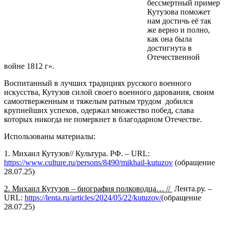
бессмертный пример
Кутузова поможет
нам достичь её так
же верно и полно,
как она была
достигнута в
Отечественной
войне 1812 г».
Воспитанный в лучших традициях русского военного
искусства, Кутузов силой своего военного дарования, своим
самоотверженным и тяжелым ратным трудом добился
крупнейших успехов, одержал множество побед, слава
которых никогда не померкнет в благодарном Отечестве.
Использованы материалы:
1. Михаил Кутузов// Культура. РФ. – URL:
https://www.culture.ru/persons/8490/mikhail-kutuzov
(обращение
28.07.25)
2. Михаил Кутузов – биография полководца… //
Лента.ру. –
URL:
https://lenta.ru/articles/2024/05/22/kutuzov/
(обращение
28.07.25)