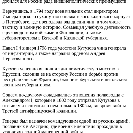
добился для России ряда внешнеполитических преимуществ.
Вернувшись, в 1794 году военачальник стал директором
Императорского сухопутного шляхетского кадетского корпуса
в Петербурге, где преподавал ряд дисциплин, в том числе
тактику и военную историю. Совмещал учебную деятельность
с руководством войсками в Финляндии, а также
губернаторством в Вятской и Казанской губерниях.
Павел I 4 января 1798 года удостоил Кутузова чина генерала
от инфантерии, а также наградил орденом Андрея
Первозванного.
Кутузов успешно выполнил дипломатическую миссию в
Пруссии, склонив ее на сторону России в борьбе против
республиканской Франции, был петербургским и литовским
военным губернатором.
Совсем по-другому складывались отношения полководца с
Александром I, который в 1802 году отправил Кутузова в
отставку и вспомнил о нем только в 1805-м, во время войны
Третьей антифранцузской коалиции.
Генерал был назначен командующим одной из русских армий,
посланных в Австрию, где военные действия проходили в
условиях сложной маневренной войны.