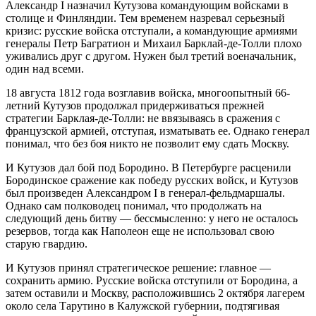
Александр I назначил Кутузова командующим войсками в
столице и Финляндии. Тем временем назревал серьезный
кризис: русские войска отступали, а командующие армиями
генералы Петр Багратион и Михаил Барклай-де-Толли плохо
уживались друг с другом. Нужен был третий военачальник,
один над всеми.
18 августа 1812 года возглавив войска, многоопытный 66-
летний Кутузов продолжал придерживаться прежней
стратегии Барклая-де-Толли: не ввязываясь в сражения с
французской армией, отступая, изматывать ее. Однако генерал
понимал, что без боя никто не позволит ему сдать Москву.
И Кутузов дал бой под Бородино. В Петербурге расценили
Бородинское сражение как победу русских войск, и Кутузов
был произведен Александром I в генерал-фельдмаршалы.
Однако сам полководец понимал, что продолжать на
следующий день битву — бессмысленно: у него не осталось
резервов, тогда как Наполеон еще не использовал свою
старую гвардию.
И Кутузов принял стратегическое решение: главное —
сохранить армию. Русские войска отступили от Бородина, а
затем оставили и Москву, расположившись 2 октября лагерем
около села Тарутино в Калужской губернии, подтягивая