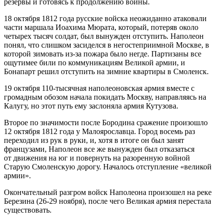
резервы и готовясь к продолжению войны.
18 октября 1812 года русские войска неожиданно атаковали
части маршала Иоахима Мюрата, который, потеряв около
четырех тысяч солдат, был вынужден отступить. Наполеон
понял, что слишком засиделся в негостеприимной Москве, в
которой зимовать из-за пожара было негде. Партизаны все
ощутимее били по коммуникациям Великой армии, и
Бонапарт решил отступить на зимние квартиры в Смоленск.
19 октября 110-тысячная наполеоновская армия вместе с
громадным обозом начала покидать Москву, направляясь на
Калугу, но этот путь ему заслоняла армия Кутузова.
Второе по значимости после Бородина сражение произошло
12 октября 1812 года у Малоярославца. Город восемь раз
переходил из рук в руки, и, хотя в итоге он был занят
французами, Наполеон все же вынужден был отказаться
от движения на юг и повернуть на разоренную войной
Старую Смоленскую дорогу. Началось отступление «великой
армии».
Окончательный разгром войск Наполеона произошел на реке
Березина (26-29 ноября), после чего Великая армия перестала
существовать.