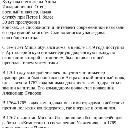
Кутузова и его жены Анны
Илларионовны. Отец,
военный инженер, начав
службу при Петре I, более
30 лет прослужил в
войсках. За способности и интеллект современники называли
его «разумной книгой». Сын во многом унаследовал
способности отца.
С семи лет Миша обучался дома, а в июле 1759 года поступил
в Артиллерийскую и инженерную дворянскую школу, по
окончании которой с отличием, был оставлен в ней
преподавателем математики.
В 1761 году молодой человек получил чин инженер-
прапорщика и был направлен в Астраханский пехотный полк,
где с августа 1762 года занимал должность командира роты в
звании капитана. Его командиром полка стал полковник
Александр Суворов.
В 1764-1765 годах командовал мелкими отрядами в действиях
против польских конфедератов, где впервые и отличился.
В 1767 г. капитан Михаил Илларионович был привлечён для
работы в «Комиссии по составлению Уложения», а в 1769 г.
вновь служил в Польше.