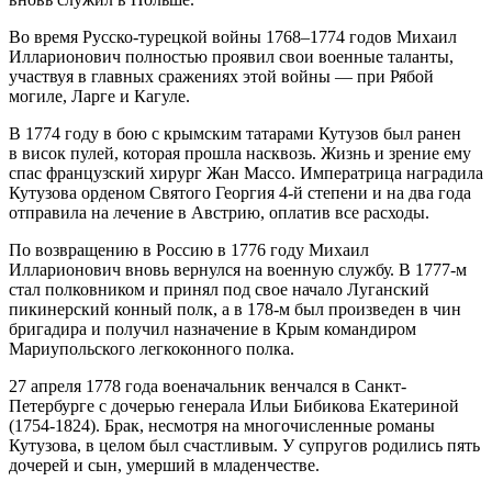
Во время Русско-турецкой войны 1768–1774 годов Михаил
Илларионович полностью проявил свои военные таланты,
участвуя в главных сражениях этой войны — при Рябой
могиле, Ларге и Кагуле.
В 1774 году в бою с крымским татарами Кутузов был ранен
в висок пулей, которая прошла насквозь. Жизнь и зрение ему
спас французский хирург Жан Массо. Императрица наградила
Кутузова орденом Святого Георгия 4-й степени и на два года
отправила на лечение в Австрию, оплатив все расходы.
По возвращению в Россию в 1776 году Михаил
Илларионович вновь вернулся на военную службу. В 1777-м
стал полковником и принял под свое начало Луганский
пикинерский конный полк, а в 178-м был произведен в чин
бригадира и получил назначение в Крым командиром
Мариупольского легкоконного полка.
27 апреля 1778 года военачальник венчался в Санкт-
Петербурге с дочерью генерала Ильи Бибикова Екатериной
(1754-1824). Брак, несмотря на многочисленные романы
Кутузова, в целом был счастливым. У супругов родились пять
дочерей и сын, умерший в младенчестве.