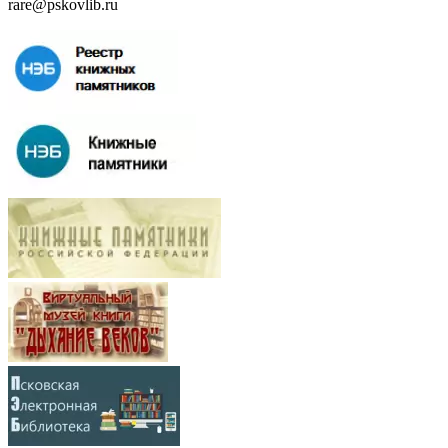
rare@pskovlib.ru