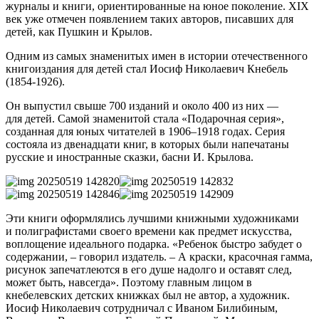
журналы и книги, ориентированные на юное поколение. XIX
век уже отмечен появлением таких авторов, писавших для
детей, как Пушкин и Крылов.
Одним из самых знаменитых имен в истории отечественного
книгоиздания для детей стал Иосиф Николаевич Кнебель
(1854-1926).
Он выпустил свыше 700 изданий и около 400 из них —
для детей. Самой знаменитой стала «Подарочная серия»,
созданная для юных читателей в 1906–1918 годах. Серия
состояла из двенадцати книг, в которых были напечатаны
русские и иностранные сказки, басни И. Крылова.
Эти книги оформлялись лучшими книжными художниками
и полиграфистами своего времени как предмет искусства,
воплощение идеального подарка. «Ребенок быстро забудет о
содержании, – говорил издатель. – А краски, красочная гамма,
рисунок запечатлеются в его душе надолго и оставят след,
может быть, навсегда». Поэтому главным лицом в
кнебелевских детских книжках был не автор, а художник.
Иосиф Николаевич сотрудничал с Иваном Билибиным,