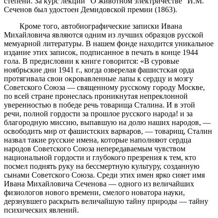
степени. За курс лекций "О животном электричестве" И.М.
Сеченов был удостоен Демидовской премии (1863).
Кроме того, автобиографические записки Ивана
Михайловича являются одним из лучших образцов русской
мемуарной литературы. В нашем фонде находится уникальное
издание этих записок, подписанное в печать в конце 1944
гола. В предисловии к книге говорится: «В суровые
ноябрьские дни 1941 г., когда озверелая фашистская орда
протягивала свои окровавленные лапы к сердцу и мозгу
Советского Союза — священному русскому городу Москве,
по всей стране пронеслась проникнутая непреклонной
уверенностью в победе речь товарища Сталина. И в этой
речи, полной гордости за прошлое русского народа! и за
благо­родную миссию, выпавшую на долю наших народов, —
освободить мир от фашистских варваров, — товарищ, Сталин
назвал такие русские имена, ко­торые наполняют сердца
народов Советского Союза непередаваемым чув­ством
национальной гордости и глубокого презрения к тем, кто
посмел поднять руку на бессмертную культуру, созданную
сынами Советского Союза. Среди этих имен ярко сияет имя
Ивана Михайловича Сеченова — одного из величайших
физиологов нового времени, смелого новатора науки,
дерзнувшего раскрыть величайшую тайну природы — тайну
психических явлений.