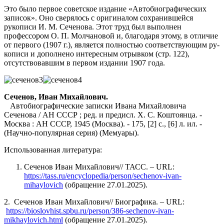
Это было первое советское издание «Автобиографических
записок». Оно све­рялось с оригиналом сохранившейся
рукописи И. М. Сеченова. Этот труд был выполнен
профессором О. П. Молчановой и, благодаря этому, в отличие
от первого (1907 г.), является полностью соответствующим ру­
кописи и дополнено интересным отрывком (стр. 122),
отсутствовавшим в первом издании 1907 года.
Сеченов, Иван Михайлович.
Автобиографические записки Ивана Михайловича
Сеченова / АН СССР ; ред. и предисл. Х. С. Коштоянца. -
Москва : АН СССР, 1945 (Москва). - 175, [2] с., [6] л. ил. -
(Научно-популярная серия) (Мемуары).
Использованная литература:
Сеченов Иван Михайлович// ТАСС. – URL:
https://tass.ru/encyclopedia/person/sechenov-ivan-
mihaylovich
(обращение 27.01.2025).
2. Сеченов Иван Михайлович// Биографика. – URL:
https://bioslovhist.spbu.ru/person/386-sechenov-ivan-
mikhaylovich.html
(обращение 27.01.2025).