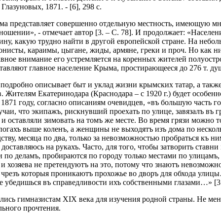
лазуновых, 1871. - [6], 298 с.
 представляет совершенно отдельную местность, имеющую мног
ошении», - отмечает автор [3. – С. 78]. И продолжает: «Населе
ну, какую трудно найти в другой евро­пейской стране. На небол
нисты, караимы, цыгане, жиды, армяне, греки и проч. Но как н
авное внимание его устремляется на коренных жителей полуостро
став­ляют главное население Крыма, простирающееся до 276 т. душ
 подробно описывает быт и уклад жизни крымских татар, а такж
. Жителям Екатеринодара (Краснодара – с 1920 г.) будет особен
 1871 году, согласно описаниям очевидцев, «въ боль­шую часть го
чаи, что экипажъ, рискнувший проехать по улице, завязалъ въ г
и оставляли зимовать на томъ же месте. Во вре­мя грязи можно т
апогахъ выше коленъ, а женщины не выходятъ изъ дома по несколь
ству, месяца по два, только за невозмож­ностью пробраться къ ни
 доставляюсь на рукахъ. Часто, для того, чтобы затворить став
 по деламъ, пробираются по городу только ме­стами по улицамъ,
 и хозяева не претендуютъ на это, потому что знаютъ невозможн
ъ, чрезъ которыя проникаютъ прохожье во дворъ для обхода ули­
не убедишься въ справедливости ихъ собственными глазами…» [3. 
ались гимназистам XIX века для изучения родной страны. Не ме
льного прочтения.