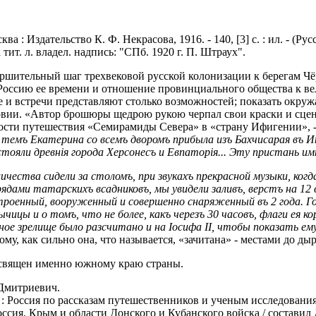
: Издательство К. Ф. Некрасова, 1916. - 140, [3] с. : ил. - (Рус
тит. л. владел. надпись: "СПб. 1920 г. П. Штраух".
шительный шаг трехвековой русской колонизации к берегам Чёр
оссию ее времени и отношение провинциального общества к вел
 встречи представляют столько возможностей; показать окружав
ловии. «Автор брошюры щедрою рукою черпал свои краски и сц
ости путешествия «Семирамиды Севера» в «страну Ифигении», - о
темъ Екатерина со всемъ дворомъ прибыла изъ Бахчисарая въ 
 стояли древн
i
я города Херсонесъ и Евпатор
i
я... Эту пристань и
ества сидели за столомъ, при звукахъ прек­расной музыки, когда
дами татарскихъ всадниковъ, мы увидели заливъ, верстъ на 12 въ
строенный, вооруженный и совершенно снаряженный въ 2 года. Г
чицы и о томъ, что не более, какъ черезъ 30 часовъ, флаги ея к
ное зрелище было разсчитано и на
I
осифа II, чтобы показать ему
у, как сильно она, что называется, «зачитана» - местами до дыр
освящен именно южному краю страны.
Дмитриевич.
 Россия по рассказам путешественников и ученым исследованиям
сия, Крым и области Донского и Кубанского войска / составил Д.