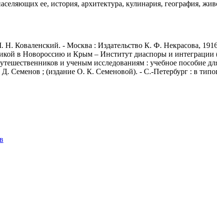
аселяющих ее, история, архитектура, кулинария, география, жи
Н. Коваленский. - Москва : Издательство К. Ф. Некрасова, 1916.
икой в Новороссию и Крым – Институт диаспоры и интеграции (И
путешественников и ученым исследованиям : учебное пособие для
. Семенов ; (издание О. К. Семеновой). - С.-Петербург : в типогр
в