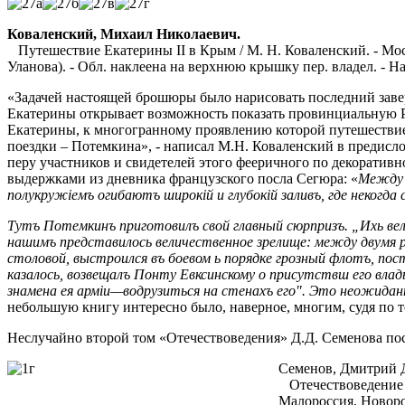
Коваленский, Михаил Николаевич.
Путешествие Екатерины II в Крым / М. Н. Коваленский. - Москва 
Уланова). - Обл. наклеена на верхнюю крышку пер. владел. - На 
«Задачей настоящей брошюры было нарисовать последний завер
Екатерины открывает возможность
показать провинциальную Р
Екатерины, к многогранному проявлению которой путешествие и
поездки – Потемкина», - написал М.Н. Коваленский в предис
перу участников и свидетелей этого фееричного по декоративн
выдержками из дневника французского посла Сегюра: «
Между 
полукруж
i
емъ огибаютъ широк
i
й и глубок
i
й заливъ, где некогда
Тутъ Потемкинъ приготовилъ свой главный сюрпризъ. „Ихь велич
нашимъ представилось величе­ственное зрелище: между двумя ря
столовой, выстроился въ боевом ь порядке грозный флотъ, по
казалось, возвещалъ Понту Евксинскому о присутствш его влады
знамена ея арм
i
и—водрузиться на стенахъ его". Это неожидан
небольшую книгу интересно было, наверное, многим, судя по том
Неслучайно второй том «Отечествоведения» Д.Д. Семенова п
Семенов, Дмитрий 
Отечествоведение :
Малороссия, Новорос