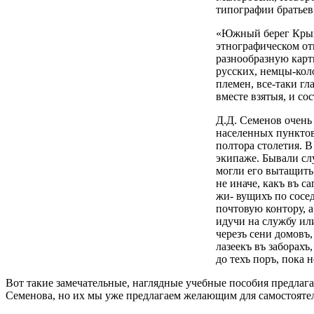
типографии братьев Г
«Южный берег Крыма
этнографическом отн
разнообразную карти
русских, немцы-коло
племен, все-таки гл
вместе взятыя, и со
Д.Д. Семенов очень
населенных пунктов
полтора столетия. В
экипаже. Бывали слу
могли его вытащить 
не иначе, какъ въ с
жи- вущихъ по сосед
почтовую контору, а
идучи на службу или
черезъ сени домовъ,
лазеекъ въ заборах
до техъ поръ, пока 
Вот такие замечательные, наглядные учебные пособия предлаг
Семенова, но их мы уже предлагаем желающим для самостояте