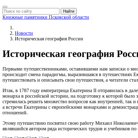
Найти
Книжные памятники
Псковской области
Новости
Историческая география России
Историческая география Росс
Первыми путешественниками, оставившими нам записки о многи
происходит смена парадигмы, выразившаяся в путешествиях Е
путешествовать и описывать свои путешествия, а читатели стал
Итак, в 1787 году императрица Екатерина II отправилась в д
монарха в российской истории, на подготовку к которой было 
стремилась решить множество вопросов как внутренней, так и
а встречи Екатерины с европейскими монархами и демонстраци
отношений.
Этому путешествию посвятил свою работу Михаил Николаевич К
являвшийся автором ряда исторических трудов и учебников по