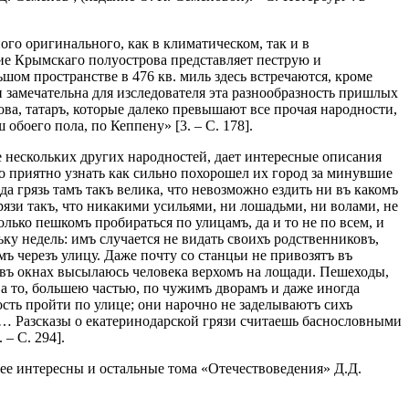
о оригинального, как в климатическом, так и в
ние Крымскаго полуострова представляет пеструю и
ьшом пространстве в 476 кв. миль здесь встречаются, кроме
и замечательна для изследователя эта разнообразность пришлых
ва, татаръ, которые далеко пре­вышают все прочая народности,
 обоего пола, по Кеппену» [3. – С. 178].
е нескольких других народностей, дает интересные описания
но приятно узнать как сильно похорошел их город за минувшие
да грязь тамъ такъ велика, что невозможно ез­дить ни въ какомъ
рязи такъ, что никакими усильями, ни лошадьми, ни волами, не
олько пешкомъ пробираться по улицамъ, да и то не по всем, и
ку не­дель: имъ случается не видать своихъ родственниковъ,
мъ черезъ улицу. Даже почту со станцьи не привозятъ въ
ни въ окнах высылаюсь человека верхомъ на лощади. Пешеходы,
 а то, большею частью, по чужимъ дворамъ и даже иногда
ость пройти по улице; они нарочно не заделываютъ сихъ
цы… Разсказы о екатеринодарской грязи считаешь баснословными
– С. 294].
нее интересны и остальные тома «Отечествоведения» Д.Д.