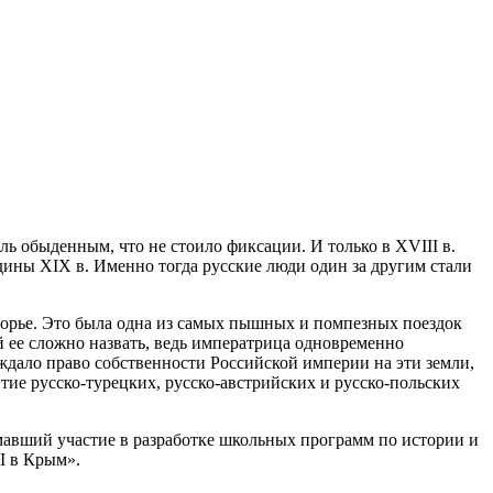
ь обыденным, что не стоило фиксации. И только в XVIII в.
ины XIX в. Именно тогда русские люди один за другим стали
оморье. Это была одна из самых пышных и помпезных поездок
ой ее сложно назвать, ведь императрица одновременно
дало право собственности Российской империи на эти земли,
ие русско-турецких, русско-австрийских и русско-польских
мавший участие в разработке школьных программ по истории и
I в Крым».