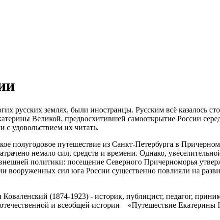
ии
х русских землях, были иностранцы. Русским всё казалось стол
катерины Великой, предвосхитившей самооткрытие России серед
и с удовольствием их читать.
алекое полугодовое путешествие из Санкт-Петербурга в Причерн
затрачено немало сил, средств и времени. Однако, увеселительн
 внешней политики: посещение Северного Причерноморья утверж
и вооруженных сил юга России существенно повлияли на развит
оваленский (1874-1923) - историк, публицист, педагог, прини
 отечественной и всеобщей истории – «Путешествие Екатерины I