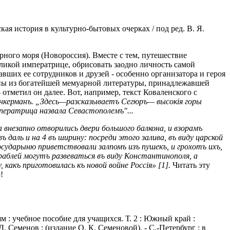
ская история в культурно-бытовых очерках / под ред. В. Я.
ного моря (Новороссия). Вместе с тем, путешествие
икой императрице, обрисовать заодно личность самой
ших ее сотрудников и друзей - особенно организатора и героя
ены из богатейшей мемуарной литературы, принадлежавшей
тметил он далее. Вот, например, текст Коваленского с
Инкерманъ. „Здесь—разсказываетъ Сегюръ— высок
i
я горы
мператрица назвала Севастополемъ"...
 внезапно отворились двери боль­шого балкона, и взорамъ
 даль и на 4 въ ширину: посреди этого залива, въ виду царской
осударыню приветствовали залпомъ изъ пушекъ, и грохотъ ихъ,
ораблей могутъ развеваться въ виду Константинополя, а
, какъ приготовилась къ новой войне Росс
i
я» [1].
Читать эту
!
 : учебное пособие для учащихся. Т. 2 : Южный край :
 Семенов ; (издание О. К. Семеновой). - С.-Петербург : в