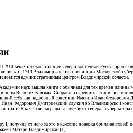
ии
–XIII веках он был столицей северо-восточной Руси. Город явл
ою роль. С 1719 Владимир – центр провинции Московской губерн
становится административным центром Владимирской области.
Академии наук вышла книга с обычным для тех времен длинным 
х в оном Великих Князьях. Собрано из древних летописцев и н
ачивший себя как надворный советник. Именно Иван Федорович 
о Иван Федорович Дмитриевский служил во Владимирской консист
истрате. В качестве награды за службу от генерал-губернатора 
у I, получив от него за это в качестве подарка бриллиантовый
ожьей Матери Владимирской [1].