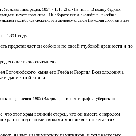
нская типография, 1857. - 151, [2] с. - На тит. л.: В пользу бедных
 карандаш. неустановл. лица. - На обороте тит. л. экслибрис-наклейка:
с функцией экслибриса сюжетного в древнерус. стиле (мужская с книгой и две
 в 1891 году.
ь представляет он собою и по своей глубокой древности и по
ред его великою святынею.
я Боголюбского, сына его Глеба и Георгия Всеволодовича,
е издание этой книги.
бернского правления, 1905 (Владимир : Типо-литография губернского
 что этот храм великий старец, что он вместе с народом
он хранит под своими сводами многие века телеса этих
 поводу наших владимирских памятников, и хотя несколько