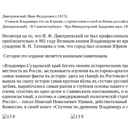
Дмитриевский, Иван Федорович (-1815).
О начале Владимира что на Клязьме, о пренесении в оной из Киева российс
Дмитриевский]. - В Санктпетербурге : При Императорской Академии наук, 1802
Несмотря на то, что И. Ф. Дмитриевский не был профессионал
приблизительно в 992 году Великим князем Владимиром во вре
суждение В. Н. Татищева о том, что город был основан Юрием 
Сегодня это издание является книжным памятником.
«Владимiро-Суздальскiй край богать своимъ историческимъ пр
местность въ Россiи, заслуживаетъ изученiя въ историко-архе
самые важные факты въ исторiи: здесь на сЬверЬ въ Ростовско-
вышла на сцену исторiи самая крупная вЬтвь въ составе русско
затЬмъ, выработались самыя раннiя и глубокiя основы нашего 
племя, сплотiвъ въ одно целое и славянскихъ насельниковъ, и 
единовластный, а потомъ и самодержавный политическiй строй
Россiи», - писал Николай Николаевич Ушаков, действительны
Комиссии, в своей книге «Спутник по древнему Владимиру и 