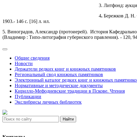
3. Литфонд: аукц
4
.
Бережков Д. Н.
1903.- 146 с. [16] л. ил.
5. Виноградов, Александр (протоиерей). История Кафедрального 
(Владимир : Типо-литография губернского правления). - 120, 94, [1
Общие сведения
Новости
Держатели редких книг и книжных памятников
Региональный свод книжных памятников
Электронный каталог редких книг и книжных памятнико
Нормативные и методические документы
Кирилло-Мефодиевские традиции в Пскове. Чтения
Публикации
Экслибрисы личных библиотек
Найти
Контакты