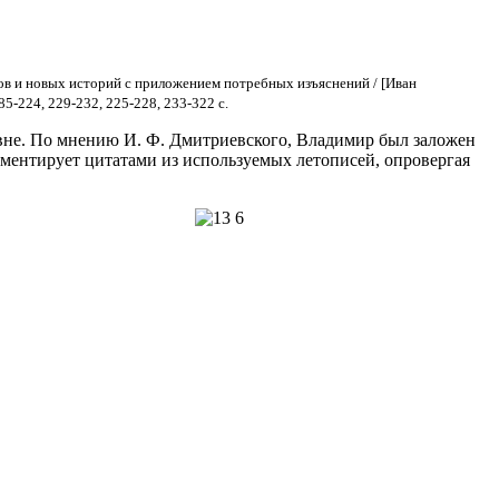
цов и новых историй с приложением потребных изъяснений / [Иван
5-224, 229-232, 225-228, 233-322 с.
овне. По мнению И. Ф. Дмитриевского, Владимир был заложен
ументирует цитатами из используемых летописей, опровергая