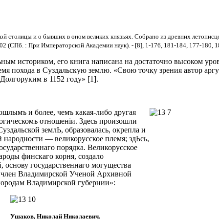
кой столицы и о бывших в оном великих князьях. Собрано из древних летопис
 (СПб. : При Императорской Академии наук). - [8], 1-176, 181-184, 177-180, 18
ьным историком, его книга написана на достаточно высоком ур
мя похода в Суздальскую землю. «Свою точку зрения автор арг
Долгоруким в 1152 году» [1].
ошлымъ и более, чемъ какая-либо другая
ологическомъ отношенiи. Здесь произошли
Суздальской землЬ, образовалась, окрепла и
й народности — великорусское племя; здЬсь,
государственнаго порядка. Великорусское
народы финскаго корня, создало
, основу государственнаго могущества
й член Владимирской Ученой Архивной
городам Владимирской губернии»:
Ушаков, Николай Николаевич.