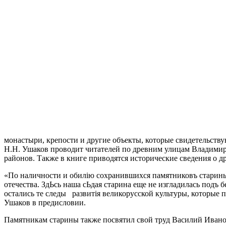
монастыри, крепости и другие объекты, которые свидетельствую
Н.Н. Ушаков проводит читателей по древним улицам Владимира
районов. Также в книге приводятся исторические сведения о д
«По наличности и обилiю сохранившихся памятниковъ старины,
отечества. ЗдЬсь наша сЬдая старина еще не изгладилась подъ
остались те следы развитiя великорусской культуры, которые п
Ушаков в предисловии.
Памятникам старины также посвятил свой труд Василий Иванов