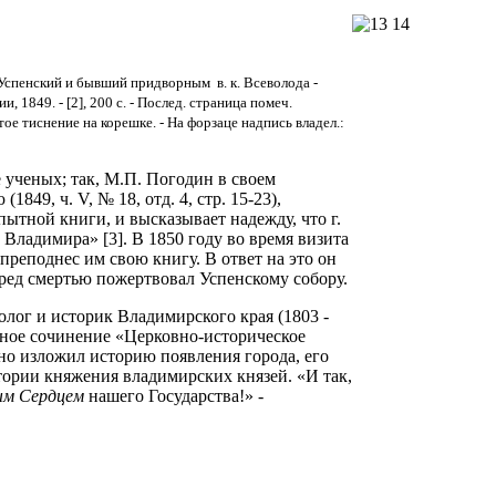
спенский и бывший придворным в. к. Всеволода -
 1849. - [2], 200 с. - Послед. страница помеч.
отое тиснение на корешке. - На форзаце надпись владел.:
 ученых; так, М.П. Погодин в своем
49, ч. V, № 18, отд. 4, стр. 15-23),
пытной книги, и высказывает надежду, что г.
Владимира» [3]. В 1850 году во время визита
реподнес им свою книгу. В ответ на это он
ред смертью пожертвовал Успенскому собору.
олог и историк Владимирского края (1803 -
есное сочинение «Церковно-историческое
но изложил историю появления города, его
ории княжения владимирских князей. «И так,
ым Сердцем
нашего Государства!» -