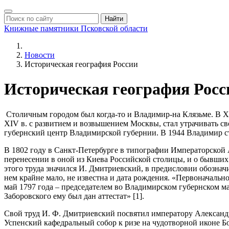
Найти
Книжные памятники
Псковской области
Новости
Историческая география России
Историческая география Росс
Столичным городом был когда-то и Владимир-на Клязьме. В XII
XIV в. с развитием и возвышением Москвы, стал утрачивать св
губернский центр Владимирской губернии. В 1944 Владимир 
В 1802 году в Санкт-Петербурге в типографии Императорской 
перенесении в оной из Киева Российской столицы, и о бывши
этого труда значился И. Дмитриевский, в предисловии обозн
нем крайне мало, не известна и дата рождения. «Первоначальн
май 1797 года – председателем во Владимирском губернском маг
Заборовского ему был дан аттестат» [1].
Свой труд И. Ф. Дмитриевский посвятил императору Александр
Успенский кафедральный собор к ризе на чудотворной иконе Б