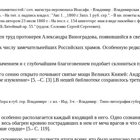
тностей / соч. магистра иеромонаха Иоасафа. - Владимир : Владимирская губер
На тит. л. надпись владел.: "Авг. 1. _1860 г. Запл. 1 руб. сер.". - В кн. пометы
на автором 23 июля 1860 г. - На посл. с. 154 книготорг. знак в виде наклейки 
Б Литейный пр. 55." (худож. Соломко Сергей Сергеевич).
н труд протоиерея Александра Виноградова, появившийся в свет
числу замечательнейших Российских храмов. Особенную редкост
ачением и с глубочайшим благоговением подобает склониться п
его сению открыто почивают святые мощи Великих Князей: Андре
изумление» [5. –С. [3] ].В нешей библиотеке сохранилось треть
а в губ. гор. Владимире : с ил. - Изд. 3-е. - Владимир : Типо-литография гу
собенно располагается каждый входящий в него. Одно сознание,
 весь обагрен кровию пострадавших в нем от меча врагов и что 
е сердце» [5.- С. 119].
 скромную задачу: подвести итоги всему, что было написано по