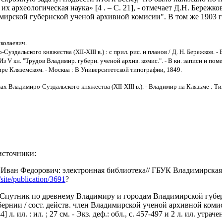
 их археологическая наука» [4 . – С. 21], - отмечает Д.Н. Бере
имирской губернской ученой архивной комисии". В том же 1903 
колаевич.
здальского княжества (XII-XIII в.) : с прил. рис. и планов / Д. Н. Бережков. -
л. - Из V кн. "Трудов Владимир. губерн. ученой архив. комис.". - В кн. записи и 
ре Кляземском. - Москва : В Университетской типографии, 1849.
ах Владимиро-Суздальского княжества (XII-XIII в.). - Владимир на Клязьме : Тип
источники:
Иван Федорович: электронная библиотека// ГБУК Владимирская 
u/site/publication/3691
?
Спутник по древнему Владимиру и городам Владимирской губерн
рнии / сост. действ. член Владимирской ученой архивной комисс
44] л. ил. : ил. ; 27 см. - Экз. деф.: обл., с. 457-497 и 2 л. ил. утраче