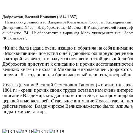
Доброхотов, Василий Иванович (1814-1857).
Памятники древности во Владимире Кляземском : Соборы : Кафедральный У
Дмитриевский / соч. В. Доброхотова. - Москва : В Университетской типографии,
ошибочно: 174. - На обороте тит. л. марка изд. Моск. университет. тип. - Зол
"К. Романовъ".
«Книга была издана очень изящно и обратила на себя внимание
«Москвитянине» поместил о ней довольно обширную рецензию (18
в которой заявляет, что радуется появлению этой дельной любо
Доброхотов приступит к описанию и прочих достопамятностей 
великих князей Николая и Михаила Николаевичей Доброхотов п
получил благодарность и бриллиантовый перстень, который пе
Иоасаф (в миру Василий Семенович Гапонов) - статистик, архе
1861 г.) - среди прочих своих трудов оставил нам очень интер
описание Владимирских достопамятностей», в котором подроб
церквей и монастырей. Отдельное внимание Иоасаф уделил ист
действительно, Владимирское Великокняжество было:
истинн
подытоживает автор.