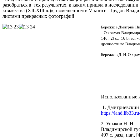
разобраться в тех результатах, к каким пришла в исследовании
княжества (XII-XIII в.)», помещенном в V книге "Трудов Влад
листами прекрасных фотографий.
Бережков Дмитрий Ни
О храмах Владимиро-Су
146, [2] с., [16] л. и
древности во Владими
Бережков Д. Н. О храм
Использованные 
1. Дмитриевский 
https://land.lib33.r
2. Ушаков Н. Н. 
Владимирской губе
497 с. разд. паг., [