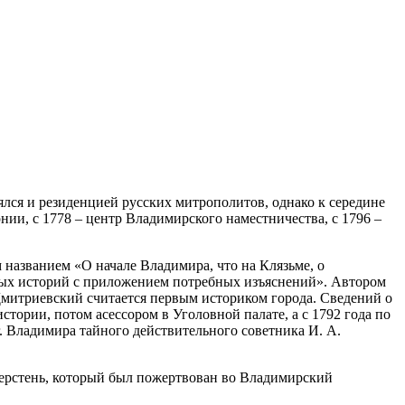
ялся и резиденцией русских митрополитов, однако к середине
ии, с 1778 – центр Владимирского наместничества, с 1796 –
названием «О начале Владимира, что на Клязьме, о
овых историй с приложением потребных изъяснений». Автором
Дмитриевский считается первым историком города. Сведений о
ории, потом асессором в Уголовной палате, а с 1792 года по
г. Владимира тайного действительного советника И. А.
 перстень, который был пожертвован во Владимирский