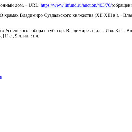
ионный дом. – URL:
https://www.litfund.ru/auction/403/70/
(обращени
 О храмах Владимиро-Суздальского княжества (XII-XIII в.). - Вл
Успенского собора в губ. гор. Владимире : с ил. - Изд. 3-е. - 
] с., 9 л. ил. : ил.
в