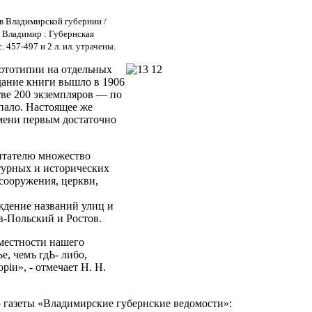
в Владимирской губернии /
- Владимир : Губернская
, с. 457-497 и 2 л. ил. утрачены.
фототипии на отдельных
дание книги вышло в 1906
тве 200 экземпляров — по
пало. Настоящее же
емени первым достаточно
читателю множество
турных и исторических
сооружения, церкви,
ждение названий улиц и
в-Польский и Ростов.
 местности нашего
, чемъ гдЬ- либо,
iи», - отмечает Н. Н.
р газеты «Владимирские губернские ведомости»: