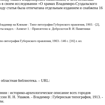
жков в своем исследовании «О храмах Владимиро-Суздальского
году статья была отпечатана отдельным изданием и снабжена 16
 Владимир на Клязьме : Типо-литография Губернского правления, 1903. - [2],
пометы владел. - Аллигат 1. - Приплетено к: Доброхотов В. И. Памятники
о-литография Губернского правления, 1903.- 146 с. [16] л. ил.
областная библиотека. – URL:
ии : историко-археологическое описание всех городов
ии Н. Н. Ушаков. - Владимир : Губернская типография, 1913. -
ны.