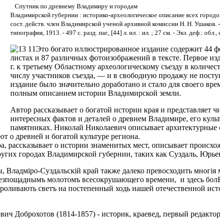
Спутник по древнему Владимиру и городам
Владимирской губернии : историко-археологическое описание всех городо
сост. действ. член Владимирской ученой архивной комиссии Н. Н. Ушаков. 
типография, 1913. - 497 с. разд. паг., [44] л. ил. : ил. ; 27 см. - Экз. деф.: обл.
Это богато иллюстрированное издание содержит 44 
листах и 87 различных фотоизображений в тексте. Первое из
г. к третьему Областному археологическому съезду в количес
числу участников съезда, — и в свободную продажу не посту
издание было значительно доработано и стало для своего вр
полным описанием истории Владимирской земли.
Автор рассказывает о богатой истории края и представляет 
интересных фактов и деталей о древнем Владимире, его куль
памятниках. Николай Николаевич описывает архитектурные 
т о древней и богатой культуре региона.
, рассказывает о истории знаменитых мест, описывает происхо
ругих городах Владимирской губернии, таких как Суздаль, Юрье
 Владмiро-Суздальскiй край также далеко превосходить многiя
 безпощаднымъ молотомъ всесокрушающего времени, и здесь болЬе
роливають светъ на постепенный ходь нашей отечественной истор
ич Доброхотов (1814-1857) - историк, краевед, первый редакто