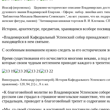
Иоасаф (иеромонах). Церковно-историческое описание Владимирских достопамя
духовного звания Владимирской Епархии. - Оформ.: набор. линейки англ. типа. - 
"Библиотеки Михаила Ивановича Семевскаго.", на кот. указано, что кн. подаре
женские фигуры, павлин): "Антикварная книжная торговля В. И. Клочкова. СП
Истории, архитектуре, предметам, хранящимся всоборе посвяще
«Владимирский Кафедральный Успенский собор принадлежит к 
находящейся в нем святыне.
С особенным вниманием нужно следить за его историческим зн
Время существования его исчисляется многими веками, а под 
которые своим чудным нетлением приводят каждого в трепетное 
Виноградов, Александр (протоиерей). История Кафедрального Успенского собор
правления).- 120, 94, [1] с., 9 л. ил.
«К благоговейной молитве во Владимирском Успенском соборе о
русским сам страдал в страшное монгольское нашествие, что он
страдальцев, приводит в благоговейный трепет и содрогание наш
«Мы, со своей стороны, в настоящий раз поставили себе самую