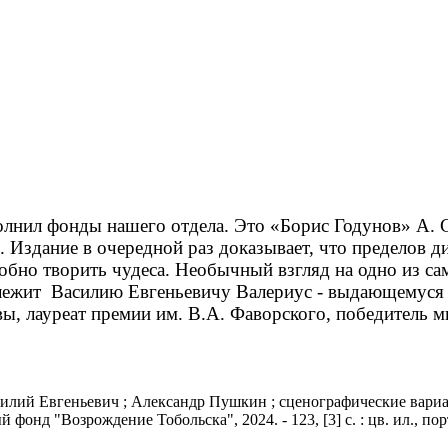
лнил фонды нашего отдела. Это «Борис Годунов» А. С
 Издание в очередной раз доказывает, что пределов д
собно творить чудеса. Необычный взгляд на одно из с
длежит Василию Евгеньевичу Валериус - выдающемуся
вы, лауреат премии им. В.А. Фаворского, победитель 
лий Евгеньевич ; Александр Пушкин ; сценографические вариа
фонд "Возрождение Тобольска", 2024. - 123, [3] с. : цв. ил., пор