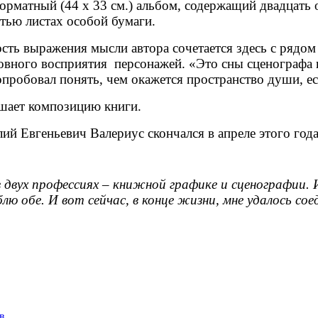
орматный (44 х 33 см.) альбом, содержащий двадцать
тью листах особой бумаги.
ть выражения мысли автора сочетается здесь с рядо
овного восприятия персонажей. «Это сны сценографа 
попробовал понять, чем окажется пространство души, ес
ршает композицию книги.
ий Евгеньевич Валериус скончался в апреле этого года
вух профессиях – книжной графике и сценографии. И
лю обе. И вот сейчас, в конце жизни, мне удалось со
в