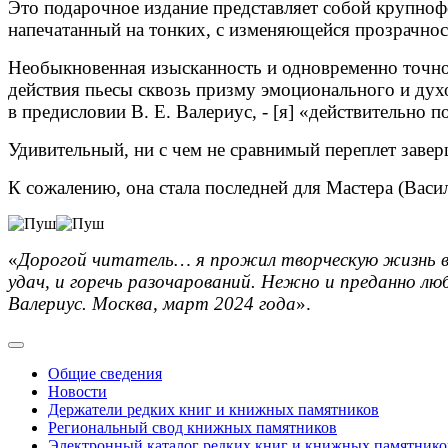
Это подарочное издание представляет собой крупноф
напечатанный на тонких, с изменяющейся прозрачнос
Необыкновенная изысканность и одновременно точнос
действия пьесы сквозь призму эмоционального и дух
в предисловии В. Е. Валериус, - [я] «действительно 
Удивительный, ни с чем не сравнимый переплет заве
К сожалению, она стала последней для Мастера (Васил
«
Дорогой читатель… я прожил творческую жизнь в д
удач, и горечь разочарований. Нежно и преданно люб
Валериус. Москва, март 2024 года
».
Общие сведения
Новости
Держатели редких книг и книжных памятников
Региональный свод книжных памятников
Электронный каталог редких книг и книжных памятнико