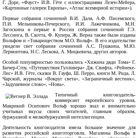
Г. Доре, «Фауст» И.В. Гёте с иллюстрациями Лезен-Мейера,
«Картинные галереи Европы», «Атлас всемирной истории»).
Первые собрания сочинений В.И. Даля, А.Ф. Писемского,
П.И. Мельникова-Печерского, И.И. Лажечникова, М.Н.
Загоскина и первые в России собрания сочинений Г.Э.
Лессинга, В. Скотта, Ф. Купера, Ж. Верна также были изданы
Вольфом и «Товариществом М.О. Вольф». В его издательстве
увидели свет собрания сочинений А.С. Пушкина, М.Ю.
Лермонтова, Н.С. Лескова, А. Мицкевича, других авторов.
Особой популярностью пользовались «Хижина дяди Тома» Г.
Бичер-Стоу, «Путешествия Гулливера» Дж. Свифта, «Рейнеке-
Лис» И.В. Гёте, сказки В. Гауфа, Ш. Перро, книги М. Рида, Л.
Чарской, журналы «Вокруг света», «Заграничный вестник»,
«Задушевное слово», «Новь».
Типичный книгоиздатель-
коммерсант европейского уровня,
Маврикий Осипович Вольф хорошо знал и внимательно
учитывал вкусы своих читателей, главным образом,
буржуазной и мелкобуржуазной интеллигенции.
Деятельность книгоиздателя имела большое значение для
развития российской книготорговли. Магазины Вольфа в