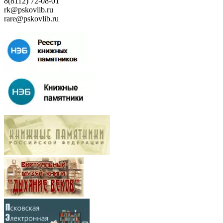
8(8112) 72-08-01
rk@pskovlib.ru
rare@pskovlib.ru