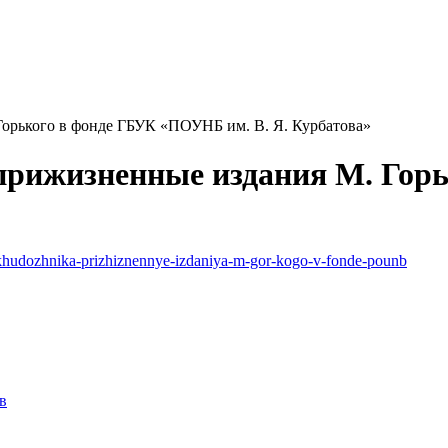
Горького в фонде ГБУК «ПОУНБ им. В. Я. Курбатова»
 прижизненные издания М. Го
t-khudozhnika-prizhiznennye-izdaniya-m-gor-kogo-v-fonde-pounb
в