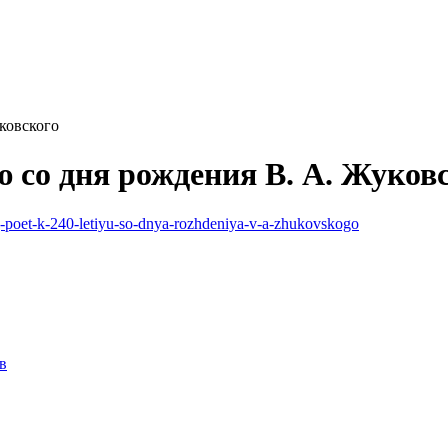
ковского
ю со дня рождения В. А. Жуков
ij-poet-k-240-letiyu-so-dnya-rozhdeniya-v-a-zhukovskogo
в