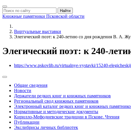
Найти
Книжные памятники
Псковской области
Виртуальные выставки
Элегический поэт: к 240-летию со дня рождения В. А. Жу
Элегический поэт: к 240-лети
https://www.pskovlib.ru/virtualnye-vystavki/15240-elegichesk
Общие сведения
Новости
Держатели редких книг и книжных памятников
Региональный свод книжных памятников
Электронный каталог редких книг и книжных памятнико
Нормативные и методические документы
Кирилло-Мефодиевские традиции в Пскове. Чтения
Публикации
Экслибрисы личных библиотек